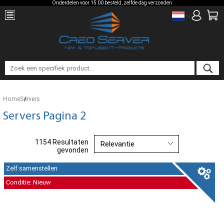
Onderdelen voor 15:00 besteld, zelfde dag verzonden
Home
Servers
Servers Pagina 2
1154 Resultaten
gevonden
Zelf samenstellen
Conditie: Nieuw