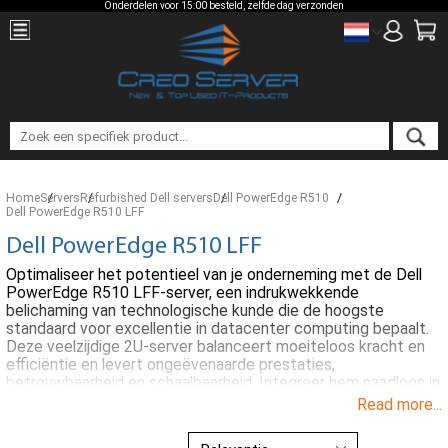
Onderdelen voor 15:00 besteld, zelfde dag verzonden
Home
Servers
Refurbished Dell servers
Dell PowerEdge R510
Dell PowerEdge R510 LFF
Dell PowerEdge R510 LFF
Optimaliseer het potentieel van je onderneming met de Dell
PowerEdge R510 LFF-server, een indrukwekkende
belichaming van technologische kunde die de hoogste
standaard voor excellentie in datacenter computing bepaalt.
Deze veelzijdige 2U-server balanceert moeiteloos kracht en
efficiëntie en levert ongeëvenaarde prestaties,
betrouwbaarheid en schaalbaarheid. Integreer hem naadloos in
je IT-infrastructuur, waarbij ruimte wordt geoptimaliseerd en
Read more...
tegelijkertijd de beveiliging en toegankelijkheid van je cruciale
gegevens en toepassingen worden gewaarborgd.