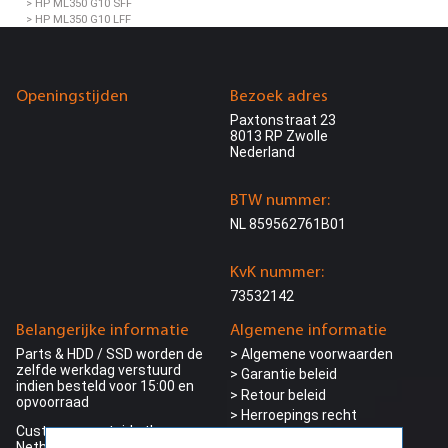
> HP ML350 G10 SFF
> HP ML350 G10 LFF
> HP ML350 G11 SFF
> HP ML350 G11 LFF
> HP ML110 G10 LFF
> HP ML110 G10 SFF
Openingstijden
Bezoek adres
> HP ML110 G11 LFF
Paxtonstraat 23
HP ProLiant AMD Servers
8013 RP Zwolle
> HP DL325 G10 NVMe SFF
Nederland
> HP DL365 G10 Plus SFF
> HP DL385 G10 Plus SFF
> HP DL385 G11 SFF
BTW nummer:
HP ProLiant Microservers
NL 859562761B01
> HP Microserver G10+
> HP Microserver G11
KvK nummer:
HP ProLiant Bladeservers
73532142
> HP BL460C G10 SFF
Belangerijke informatie
Algemene informatie
HP Rack mounting kits
> HP StoreEver Rack Mount Kit
Parts & HDD / SSD worden de
> Algemene voorwaarden
zelfde werkdag verstuurd
> Garantie beleid
indien besteld voor 15:00 en
Dell Servers
> Retour beleid
opvoorraad
> Herroepings recht
Dell PowerEdge Rack Servers
Customers outside the
> Bezorg informatie
> Dell R330 SFF
Netherlands can make their