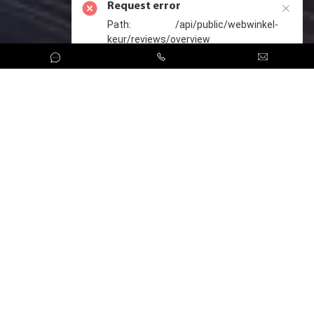
Request error
> Dell R720 LFF
> Dell R720XD SFF
Path: /api/public/webwinkel-
> Dell R720XD LFF
keur/reviews/overview
> Dell R730 SFF
> Dell R730 LFF
> Dell R730XD SFF
> Dell R730XD LFF
> Dell R740 SFF
> Dell R740 LFF
> Dell R740XD SFF
> Dell R740XD LFF
> Dell R740XD2 LFF
CreoServer © 2026 All rights reserved
Sitemap
> Dell R750 SFF
> Dell R750xs SFF
> Dell R750xs LFF
> Dell R760 SFF
> Dell R760 LFF
> Dell R760XD2 LFF
> Dell R770 SFF
> Dell R820 SFF
> Dell R940 SFF
Dell PowerEdge Tower Servers
> Dell T20 LFF
> Dell T40 LFF
> Dell T140 LFF
> Dell T150 LFF