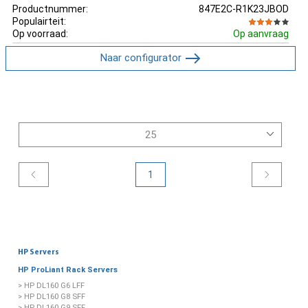
Productnummer:
847E2C-R1K23JBOD
Populairteit:
Op voorraad:
Op aanvraag
Naar configurator
1
HP Servers
HP ProLiant Rack Servers
> HP DL160 G6 LFF
> HP DL160 G8 SFF
> HP DL160 G9 SFF