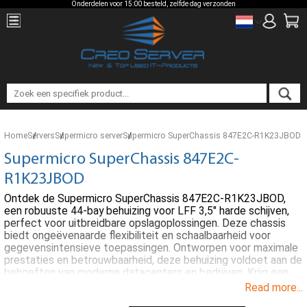
Onderdelen voor 15:00 besteld, zelfde dag verzonden
Home
Servers
Supermicro server
Supermicro SuperChassis 847E2C-R1K23JBOD
Supermicro SuperChassis 847E2C-
R1K23JBOD
Ontdek de Supermicro SuperChassis 847E2C-R1K23JBOD,
een robuuste 44-bay behuizing voor LFF 3,5" harde schijven,
perfect voor uitbreidbare opslagoplossingen. Deze chassis
biedt ongeëvenaarde flexibiliteit en schaalbaarheid voor
gegevensintensieve toepassingen. Ontworpen voor maximale
prestaties en betrouwbaarheid, deze behuizing voldoet aan de
behoeften van moderne datacenters en bedrijven. Krijg een
opslagoplossing van topklasse met het Supermicro
Read more...
SuperChassis 847E2C-R1K23JBOD. Bestel vandaag nog en