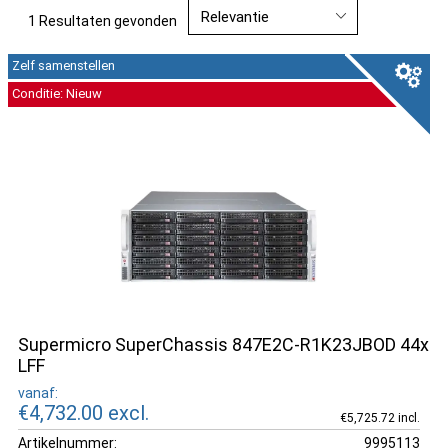
maximaliseer uw opslagcapaciteit en efficiëntie.
1 Resultaten gevonden
Zelf samenstellen
Conditie: Nieuw
Supermicro SuperChassis 847E2C-R1K23JBOD 44x
LFF
vanaf:
€4,732.00
excl.
€5,725.72 incl.
Artikelnummer:
9995113