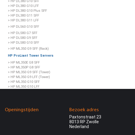
> HP DL380 G10 SFF
> HP DL380 G10 LFF
> HP DL380 G10 Plus SFF
> HP DL380 G11 SFF
> HP DL380 G11 LFF
> HP DL560 G10 SFF
> HP DL580 G7 SFF
> HP DL580 G9 SFF
> HP DL580 G10 SFF
> HP ML350 G9 SFF (Rack)
HP ProLiant Tower Servers
> HP ML350E G8 SFF
> HP ML350P G8 SFF
> HP ML350 G9 SFF (Tower)
> HP ML350 G9 LFF (Tower)
> HP ML350 G10 SFF
> HP ML350 G10 LFF
> HP ML350 G11 SFF
> HP ML350 G11 LFF
> HP ML110 G10 LFF
> HP ML110 G10 SFF
Openingstijden
Bezoek adres
> HP ML110 G11 LFF
Paxtonstraat 23
HP ProLiant AMD Servers
8013 RP Zwolle
> HP DL325 G10 NVMe SFF
Nederland
> HP DL365 G10 Plus SFF