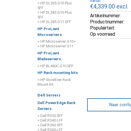
vanaf:
> HP DL365 G10 Plus
€4,339.00
excl.
SFF
> HP DL385 G10 Plus
Artikelnummer:
SFF
Productnummer:
> HP DL385 G11 SFF
Populairteit:
HP ProLiant
Op voorraad:
Microservers
> HP Microserver G10+
> HP Microserver G11
HP ProLiant
Bladeservers
> HP BL460C G10 SFF
HP Rack mounting kits
> HP StoreEver Rack
Mount Kit
Dell Servers
Dell PowerEdge Rack
Naar confi
Servers
> Dell R330 SFF
> Dell R340 LFF
> Dell R360 SFF
> Dell R360 LFF