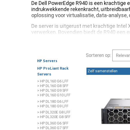
De Dell PowerEdge R940 is een krachtige e
indrukwekkende rekenkracht, uitbreidbaarh
oplossing voor virtualisatie, data-analys
De server is uitgerust met krachtige Inte
verwerken. Bovendien biedt de R940 een en
in-memory databases en virtualisatie.
Sorteren op:
HP Servers
HP ProLiant Rack
Zelf samenstellen
Servers
> HP DL160 G6 LFF
> HP DL160 G8 SFF
> HP DL160 G9 SFF
> HP DL160 G10 LFF
> HP DL180 G6 LFF
> HP DL180 G9 LFF
> HP DL320E G8 LFF
> HP DL320E G8 SFF
> HP DL360 G6 SFF
> HP DL360 G7 SFF