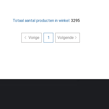
Totaal aantal producten in winkel:
3295
Vorige
1
Volgende