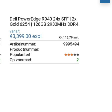
Dell PowerEdge R940 24x SFF | 2x
Gold 6254 | 128GB 2933MHz DDR4
vanaf:
€3,399.00
excl.
.
€4,112.79 incl.
3
Artikelnummer:
9995494
Productnummer:
Populairteit:
2
Op voorraad:
2