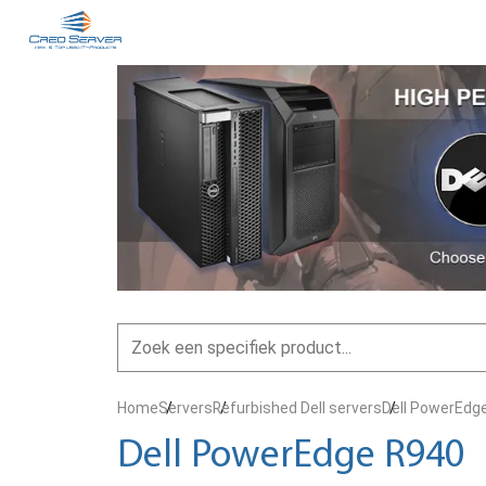
Home
Servers
Refurbished Dell servers
Dell PowerEdg
Dell PowerEdge R940