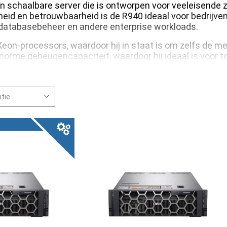
n schaalbare server die is ontworpen voor veeleisende z
eid en betrouwbaarheid is de R940 ideaal voor bedrijven
e, databasebeheer en andere enterprise workloads.
l Xeon-processors, waardoor hij in staat is om zelfs de
orme geheugencapaciteit, waardoor hij ideaal is voor t