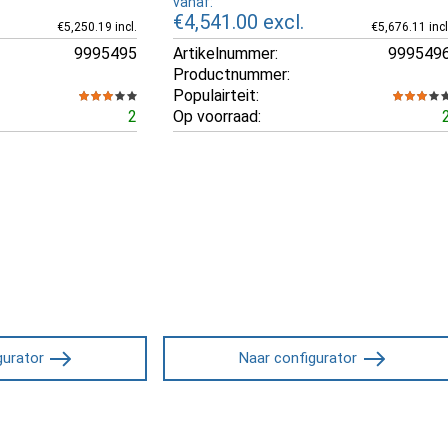
vanaf:
€4,541.00
excl.
€5,250.19 incl.
€5,676.11 incl
9995495
Artikelnummer:
999549
Productnummer:
Populairteit:
2
Op voorraad:
gurator
Naar configurator