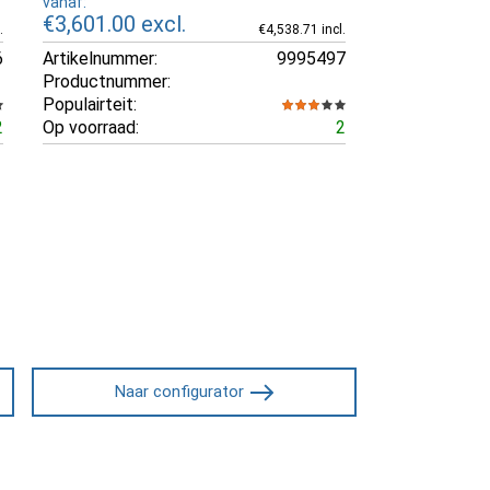
vanaf:
€3,601.00
excl.
.
€4,538.71 incl.
6
Artikelnummer:
9995497
Productnummer:
Populairteit:
2
Op voorraad:
2
Naar configurator