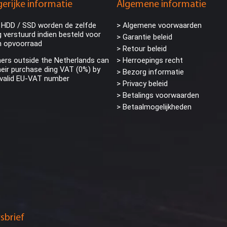
erijke informatie
Algemene informatie
 HDD / SSD worden de zelfde
> Algemene voorwaarden
 verstuurd indien besteld voor
> Garantie beleid
n opvoorraad
> Retour beleid
rs outside the Netherlands can
> Herroepings recht
eir purchase ding VAT (0%) by
> Bezorg informatie
 valid EU-VAT number
>
Privacy beleid
> Betalings voorwaarden
> Betaalmogelijkheden
sbrief