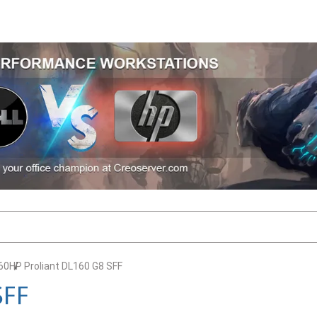
60
HP Proliant DL160 G8 SFF
SFF