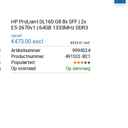
HP ProLiant DL160 G8 8x SFF | 2x
E5-2670v1 | 64GB 1333MHz DDR3
vanaf:
€473.00
excl.
.
€533.61 incl.
3
Artikelnummer:
9994324
1
Productnummer:
491532-B21
Populairteit:
g
Op voorraad:
Op aanvraag