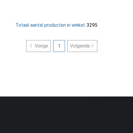
Totaal aantal producten in winkel:
3295
Vorige
1
Volgende