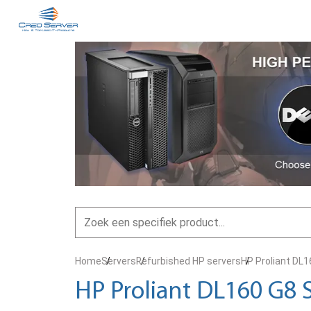
Home
Servers
Refurbished HP servers
HP Proliant DL1
HP Proliant DL160 G8 