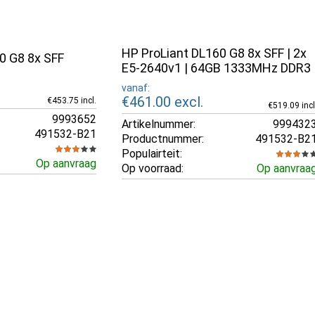
HP ProLiant DL160 G8 8x SFF | 2x
0 G8 8x SFF
E5-2640v1 | 64GB 1333MHz DDR3
vanaf:
€461.00
excl.
€453.75 incl.
€519.09 incl
9993652
Artikelnummer:
999432
491532-B21
Productnummer:
491532-B2
Populairteit:
Op aanvraag
Op voorraad:
Op aanvraa