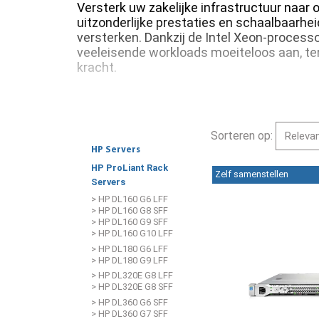
Versterk uw zakelijke infrastructuur naa
uitzonderlijke prestaties en schaalbaarhei
versterken. Dankzij de Intel Xeon-process
veeleisende workloads moeiteloos aan, te
kracht.
Sorteren op:
HP Servers
HP ProLiant Rack
Zelf samenstellen
Servers
> HP DL160 G6 LFF
> HP DL160 G8 SFF
> HP DL160 G9 SFF
> HP DL160 G10 LFF
> HP DL180 G6 LFF
> HP DL180 G9 LFF
> HP DL320E G8 LFF
> HP DL320E G8 SFF
> HP DL360 G6 SFF
> HP DL360 G7 SFF