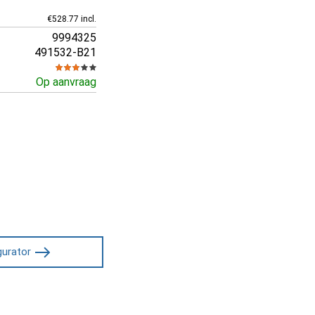
€528.77 incl.
9994325
491532-B21
Op aanvraag
gurator