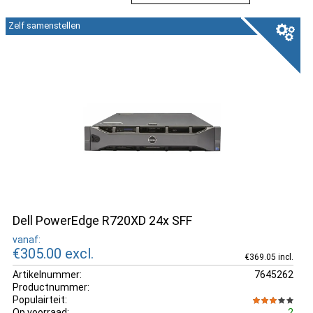
Zelf samenstellen
Dell PowerEdge R720XD 24x SFF
vanaf:
€305.00
excl.
€369.05 incl.
Artikelnummer:
7645262
Productnummer:
Populairteit:
Op voorraad:
2