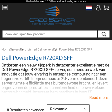
Onderdelen voor 15:00 besteld, zelfde dag verzonden
Home
Servers
Refurbished Dell servers
Dell PowerEdge R720XD SFF
Dell PowerEdge R720XD SFF
Ontketen een nieuw tijdperk in datacenter excellentie met de
Dell PowerEdge R720XD SFF-server, een meesterwerk van
innovatie dat jouw ervaring in enterprise computing naar een
hoger niveau tilt. In zijn compacte 2U-vorm combineert deze
server ruimte-efficiëntie met buitengewone kracht, en levert
ongeëvenaarde prestaties, schaalbaarheid en onwankelbare
betrouwbaarheid. Integreer hem naadloos in jouw IT-
infrastructuur, optimaliseer kostbare rackruimte en waarborg
Read more...
de veiligheid en toegankelijkheid van uw missiekritische
gegevens en toepassingen.
8 Resultaten gevonden