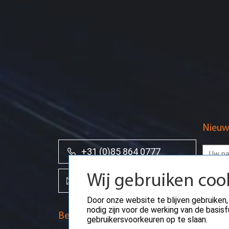
Nieuw
+31 (0)85 864 0777
Wij gebruiken coo
info@creoserver.com
Door onze website te blijven gebruiken,
nodig zijn voor de werking van de basi
Betaalmethodes
gebruikersvoorkeuren op te slaan.