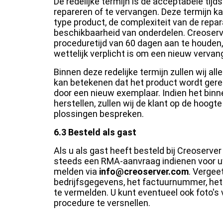
De redelijke termijn is de acceptabele tijd
repareren of te vervangen. Deze termijn ka
type product, de complexiteit van de repar
beschikbaarheid van onderdelen. Creoser
proceduretijd van 60 dagen aan te houden
wettelijk verplicht is om een nieuw verva
Binnen deze redelijke termijn zullen wij a
kan betekenen dat het product wordt gerepa
door een nieuw exemplaar. Indien het binnen
herstellen, zullen wij de klant op de hoog
plossingen bespreken.
6.3 Besteld als gast
Als u als gast heeft besteld bij Creoserv
steeds een RMA-aanvraag indienen voor u
melden via
info@creoserver.com
. Vergee
bedrijfsgegevens, het factuurnummer, het
te vermelden. U kunt eventueel ook foto'
procedure te versnellen.