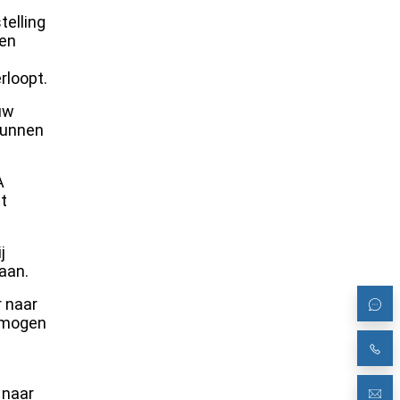
telling
een
rloopt.
uw
 kunnen
A
t
j
aan.
r naar
e mogen
 naar