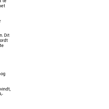
t te
het
r
. Dit
ordt
te
nog
vindt,
A-