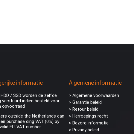
erijke informatie
Algemene informatie
 HDD / SSD worden de zelfde
> Algemene voorwaarden
 verstuurd indien besteld voor
> Garantie beleid
n opvoorraad
> Retour beleid
rs outside the Netherlands can
> Herroepings recht
eir purchase ding VAT (0%) by
> Bezorg informatie
 valid EU-VAT number
>
Privacy beleid