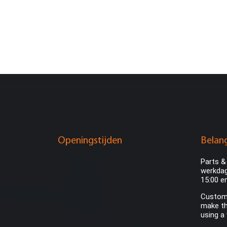
Openingstijden
Belang
Parts &
werkdag
15:00 e
Custome
make th
using a