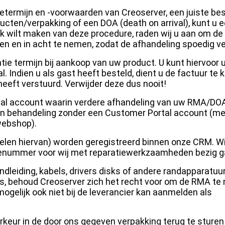
etermijn en -voorwaarden van Creoserver, een juiste bes
ucten/verpakking of een DOA (death on arrival), kunt u 
k wilt maken van deze procedure, raden wij u aan om de
en en in acht te nemen, zodat de afhandeling spoedig ve
tie termijn bij aankoop van uw product. U kunt hiervoor 
. Indien u als gast heeft besteld, dient u de factuur te
 heeft verstuurd. Verwijder deze dus nooit!
rtal account waarin verdere afhandeling van uw RMA/DO
in behandeling zonder een Customer Portal account (me
webshop).
len hiervan) worden geregistreerd binnen onze CRM. Wi
erienummer voor wij met reparatiewerkzaamheden bezig g
ndleiding, kabels, drivers disks of andere randapparatuu
t is, behoud Creoserver zich het recht voor om de RMA t
ogelijk ook niet bij de leverancier kan aanmelden als
rkeur in de door ons gegeven verpakking terug te sturen