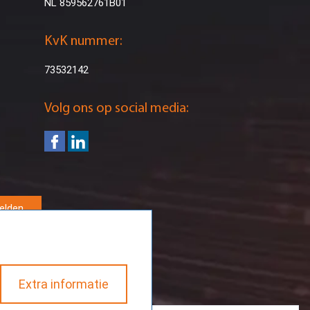
NL 859562761B01
KvK nummer:
73532142
Volg ons op social media:
elden
Extra informatie