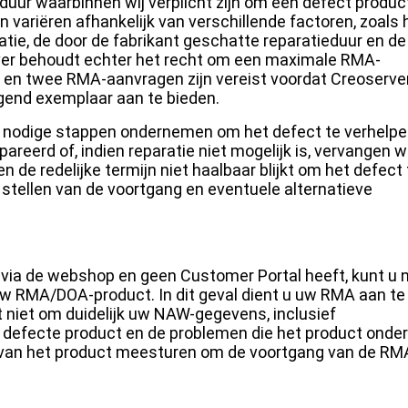
sduur waarbinnen wij verplicht zijn om een defect produc
n variëren afhankelijk van verschillende factoren, zoals 
atie, de door de fabrikant geschatte reparatieduur en de
ver behoudt echter het recht om een maximale RMA-
, en twee RMA-aanvragen zijn vereist voordat Creoserve
ngend exemplaar aan te bieden.
lle nodige stappen ondernemen om het defect te verhelpen
reerd of, indien reparatie niet mogelijk is, vervangen w
 de redelijke termijn niet haalbaar blijkt om het defect 
te stellen van de voortgang en eventuele alternatieve
er via de webshop en geen Customer Portal heeft, kunt u 
w RMA/DOA-product. In dit geval dient u uw RMA aan te
t niet om duidelijk uw NAW-gegevens, inclusief
 defecte product en de problemen die het product onder
s van het product meesturen om de voortgang van de RM