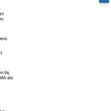
et
en
vens
et
n bij
RMA als