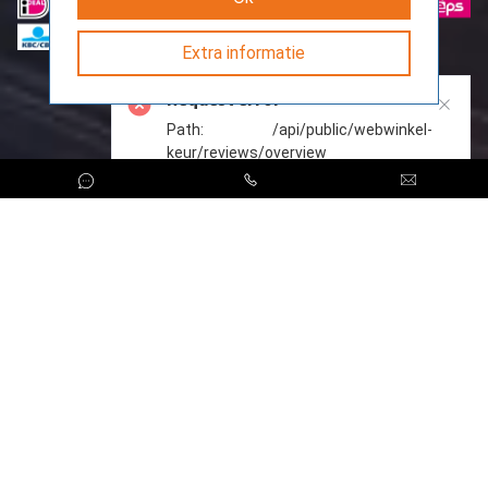
> Dell R660xs SFF
> Dell R670 SFF
> Dell R710 SFF
Extra informatie
> Dell R710 LFF
> Dell R720 SFF
Request error
> Dell R720 LFF
> Dell R720XD SFF
Path: /api/public/webwinkel-
> Dell R720XD LFF
keur/reviews/overview
> Dell R730 SFF
> Dell R730 LFF
> Dell R730XD SFF
> Dell R730XD LFF
> Dell R740 SFF
> Dell R740 LFF
> Dell R740XD SFF
> Dell R740XD LFF
> Dell R740XD2 LFF
CreoServer © 2026 All rights reserved
Sitemap
> Dell R750 SFF
> Dell R750xs SFF
> Dell R750xs LFF
> Dell R760 SFF
> Dell R760 LFF
> Dell R760XD2 LFF
> Dell R770 SFF
> Dell R820 SFF
> Dell R940 SFF
Dell PowerEdge Tower Servers