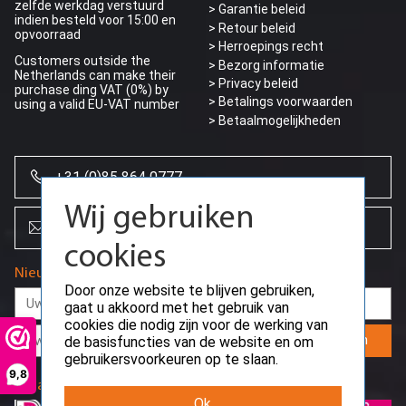
zelfde werkdag verstuurd
> Garantie beleid
indien besteld voor 15:00 en
Dell Servers
> Retour beleid
opvoorraad
> Herroepings recht
Dell PowerEdge Rack Servers
Customers outside the
> Bezorg informatie
> Dell R330 SFF
Netherlands can make their
> Dell R340 LFF
>
Privacy beleid
purchase ding VAT (0%) by
> Dell R360 SFF
> Betalings voorwaarden
using a valid EU-VAT number
> Dell R360 LFF
> Betaalmogelijkheden
> Dell R410 LFF
> Dell R420 SFF
> Dell R420 LFF
> Dell R430 SFF
+31 (0)85 864 0777
> Dell R430 LFF
> Dell R440 SFF
Wij gebruiken
> Dell R440 LFF
info@creoserver.com
> Dell R510 LFF
cookies
> Dell R540 LFF
> Dell R570 LFF
Nieuwsbrief
> Dell R610 SFF
Door onze website te blijven gebruiken,
> Dell R620 SFF
gaat u akkoord met het gebruik van
> Dell R630 SFF
cookies die nodig zijn voor de werking van
> Dell R640 SFF
Aanmelden
de basisfuncties van de website en om
> Dell R640 LFF
> Dell R650 SFF
gebruikersvoorkeuren op te slaan.
> Dell R650 LFF
9,8
Betaalmethodes
> Dell R650xs SFF
> Dell R660 SFF
Ok