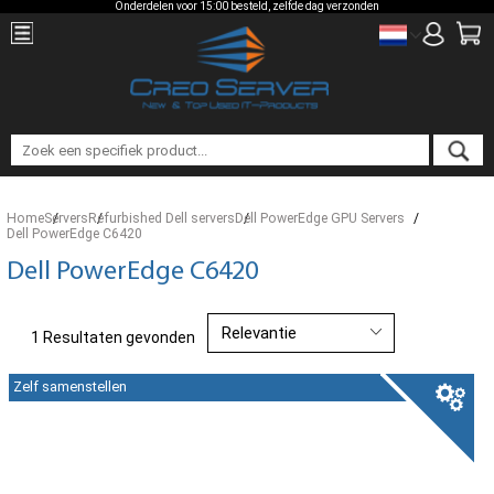
Onderdelen voor 15:00 besteld, zelfde dag verzonden
Home
Servers
Refurbished Dell servers
Dell PowerEdge GPU Servers
Dell PowerEdge C6420
Dell PowerEdge C6420
1 Resultaten gevonden
Zelf samenstellen