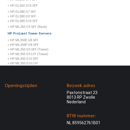
> HP DL560 G10 SFF
> HP DL580 G7 SFF
> HP DL580 G9 SFF
> HP DL580 G10 SFF
> HP ML350 G9 SFF (Rack)
HP ProLiant Tower Servers
> HP ML350E G8 SFF
> HP ML350P G8 SFF
> HP ML350 G9 SFF (Tower)
> HP ML350 G9 LFF (Tower)
> HP ML350 G10 SFF
> HP ML350 G10 LFF
> HP ML350 G11 SFF
> HP ML350 G11 LFF
> HP ML110 G10 LFF
> HP ML110 G10 SFF
Openingstijden
Bezoek adres
> HP ML110 G11 LFF
Paxtonstraat 23
HP ProLiant AMD Servers
8013 RP Zwolle
> HP DL325 G10 NVMe SFF
Nederland
> HP DL365 G10 Plus SFF
> HP DL385 G10 Plus SFF
> HP DL385 G11 SFF
BTW nummer:
HP ProLiant Microservers
NL 859562761B01
> HP Microserver G10+