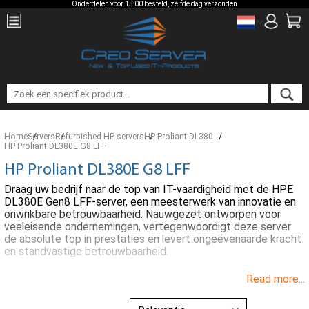
Onderdelen voor 15:00 besteld, zelfde dag verzonden
Home
Servers
Refurbished HP servers
HP Proliant DL380
HP Proliant DL380E G8 LFF
HP Proliant DL380E G8 LFF
Draag uw bedrijf naar de top van IT-vaardigheid met de HPE
DL380E Gen8 LFF-server, een meesterwerk van innovatie en
onwrikbare betrouwbaarheid. Nauwgezet ontworpen voor
veeleisende ondernemingen, vertegenwoordigt deze server
de absolute top in prestaties en levert ongeëvenaarde kracht
en standvastige betrouwbaarheid.
Read more...