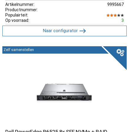
Artikelnummer:
9995667
Productnummer:
Populairteit:
Op voorraad:
3
Naar configurator
Zelf samenstellen
Dell PowerEdge R6525 8x SFF NVMe + RAID