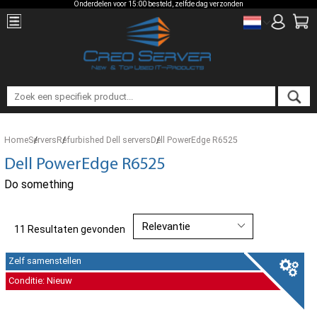
Onderdelen voor 15:00 besteld, zelfde dag verzonden
Home
Servers
Refurbished Dell servers
Dell PowerEdge R6525
Dell PowerEdge R6525
Do something
11 Resultaten gevonden
Zelf samenstellen
Conditie: Nieuw