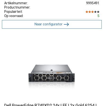
Artikelnummer:
9995491
Productnummer:
Populairteit:
Op voorraad:
5
Naar configurator
Dell PowerEdge R740XD2 24x LFF | 2x Gold 6254 |