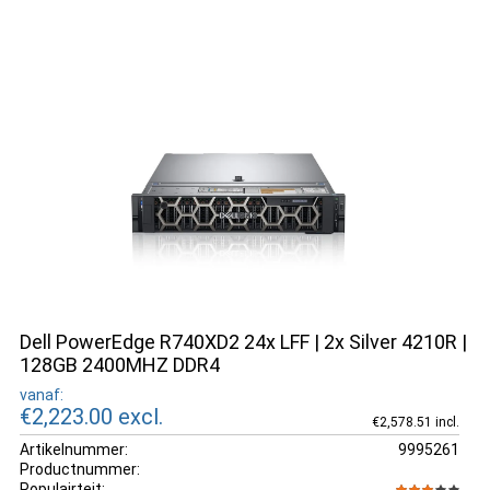
Dell PowerEdge R740XD2 24x LFF | 2x Silver 4210R |
128GB 2400MHZ DDR4
vanaf:
€2,223.00
excl.
€2,578.51 incl.
Artikelnummer:
9995261
Productnummer:
Populairteit: