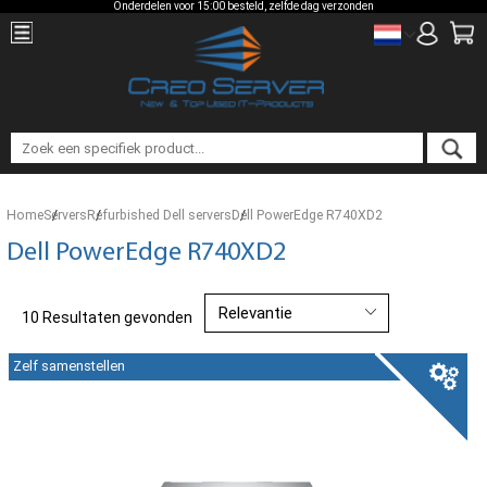
Onderdelen voor 15:00 besteld, zelfde dag verzonden
Home
Servers
Refurbished Dell servers
Dell PowerEdge R740XD2
Dell PowerEdge R740XD2
10 Resultaten gevonden
Zelf samenstellen