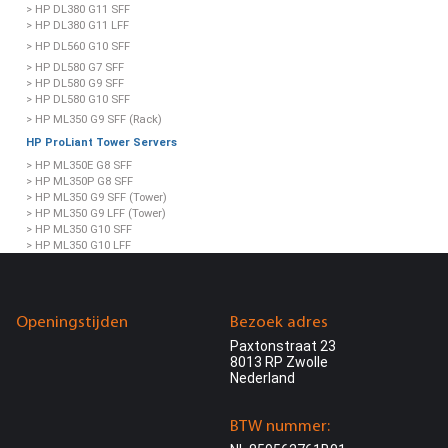
> HP DL380 G11 SFF
> HP DL380 G11 LFF
> HP DL560 G10 SFF
> HP DL580 G7 SFF
> HP DL580 G9 SFF
> HP DL580 G10 SFF
> HP ML350 G9 SFF (Rack)
HP ProLiant Tower Servers
> HP ML350E G8 SFF
> HP ML350P G8 SFF
> HP ML350 G9 SFF (Tower)
> HP ML350 G9 LFF (Tower)
> HP ML350 G10 SFF
> HP ML350 G10 LFF
> HP ML350 G11 SFF
> HP ML350 G11 LFF
> HP ML110 G10 LFF
> HP ML110 G10 SFF
Openingstijden
Bezoek adres
> HP ML110 G11 LFF
Paxtonstraat 23
HP ProLiant AMD Servers
8013 RP Zwolle
> HP DL325 G10 NVMe SFF
Nederland
> HP DL365 G10 Plus SFF
> HP DL385 G10 Plus SFF
> HP DL385 G11 SFF
BTW nummer:
HP ProLiant Microservers