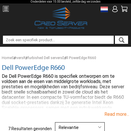
Onderdelen voor 15:00 besteld, zelfde dag verzonden
Home
Servers
Refurbished Dell servers
Dell PowerEdge R660
Dell PowerEdge R660
De Dell PowerEdge R660 is specifiek ontworpen om te
voldoen aan de eisen van middelgrote workloads, met
prestaties en mogelijkheden van bedrijfsniveau. Deze server
biedt snelle schaalbaarheid in zowel de cloud als het
datacenter. In een compacte 1U-vormfactor biedt de R660
dual socket-prestaties dankzij 3e generatie Intel Xeon
Scalable-processors, samen met een indrukwekkende
geheugencapaciteit van maximaal 1TB.
Read more...
7 Resultaten gevonden