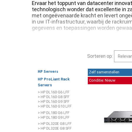
Ervaar het toppunt van datacenter innova
technologisch wonder dat excellentie in z
met ongeëvenaarde kracht en levert onge
in uw IT-infrastructuur, waarbij de rackrui
gegevens en toepassingen worden gewaa
Sorteren op:
Zelf samenstellen
HP Servers
HP ProLiant Rack
Conditie: Nieuw
Servers
> HP DL160 G6 LFF
> HP DL160 G8 SFF
> HP DL160 G9 SFF
> HP DL160 G10 LFF
> HP DL180 G6 LFF
> HP DL180 G9 LFF
> HP DL320E G8 LFF
> HP DL320E G8 SFF