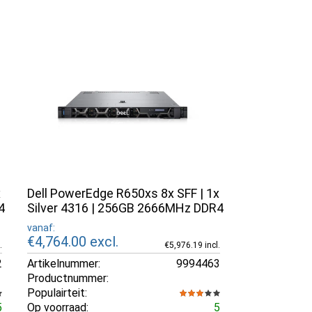
x
Dell PowerEdge R650xs 8x SFF | 1x
4
Silver 4316 | 256GB 2666MHz DDR4
vanaf:
€4,764.00
excl.
.
€5,976.19 incl.
2
Artikelnummer:
9994463
Productnummer:
Populairteit:
5
Op voorraad:
5