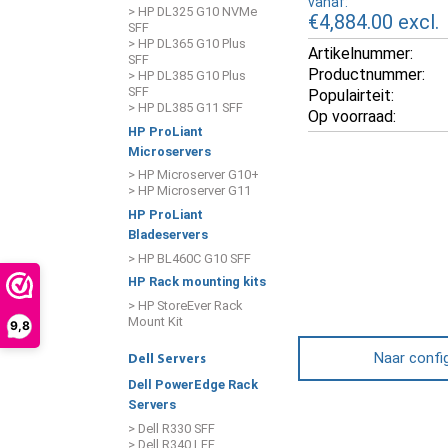
vanaf:
> HP DL325 G10 NVMe
€4,884.00
excl.
SFF
> HP DL365 G10 Plus
Artikelnummer:
SFF
Productnummer:
> HP DL385 G10 Plus
SFF
Populairteit:
> HP DL385 G11 SFF
Op voorraad:
HP ProLiant
Microservers
> HP Microserver G10+
> HP Microserver G11
HP ProLiant
Bladeservers
> HP BL460C G10 SFF
HP Rack mounting kits
> HP StoreEver Rack
Mount Kit
9,8
Naar confi
Dell Servers
Dell PowerEdge Rack
Servers
> Dell R330 SFF
> Dell R340 LFF