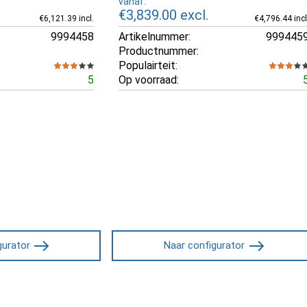
vanaf:
€3,839.00
excl.
€6,121.39 incl.
€4,796.44 incl
9994458
Artikelnummer:
999445
Productnummer:
Populairteit:
5
Op voorraad:
gurator
Naar configurator