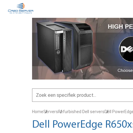
Home
Servers
Refurbished Dell servers
Dell PowerEdg
Dell PowerEdge R650x