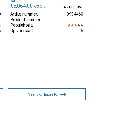
vanaf:
€5,064.00
excl.
.
€6,218.19 incl.
9
Artikelnummer:
9994460
Productnummer:
Populairteit:
5
Op voorraad:
5
Naar configurator