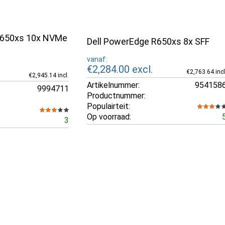
R650xs 10x NVMe
Dell PowerEdge R650xs 8x SFF
vanaf:
€2,284.00
excl.
€2,763.64 incl
€2,945.14 incl.
Artikelnummer:
954158
9994711
Productnummer:
Populairteit:
Op voorraad:
3