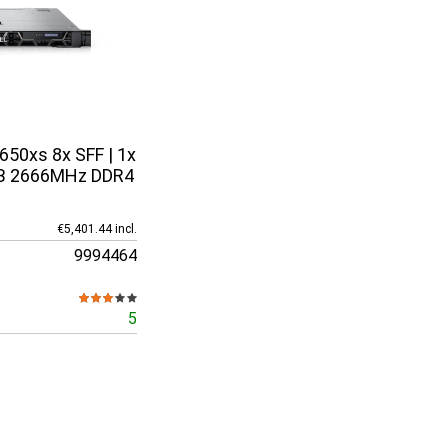
650xs 8x SFF | 1x
GB 2666MHz DDR4
€5,401.44 incl.
9994464
5