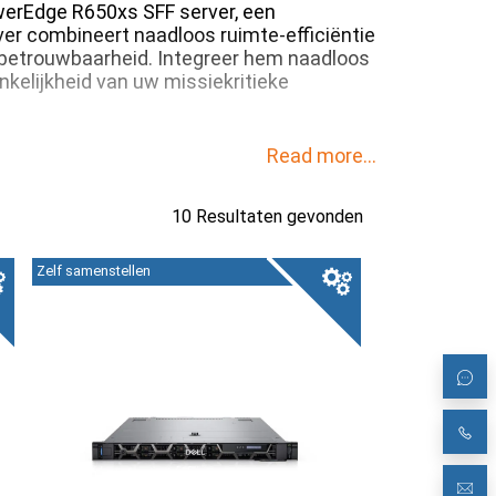
werEdge R650xs SFF server, een
ver combineert naadloos ruimte-efficiëntie
betrouwbaarheid. Integreer hem naadloos
ankelijkheid van uw missiekritieke
Read more...
10 Resultaten gevonden
Zelf samenstellen