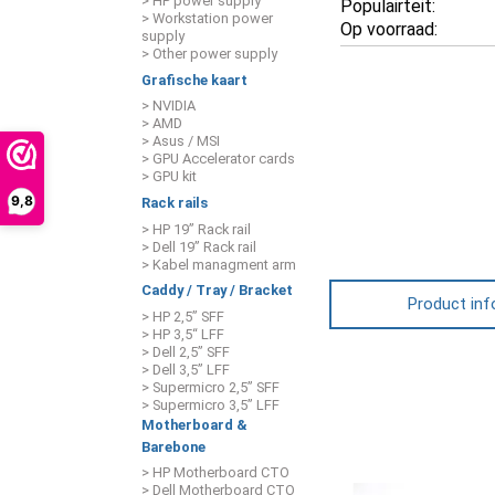
> HP power supply
Populairteit:
> Workstation power
Op voorraad:
supply
> Other power supply
Grafische kaart
> NVIDIA
> AMD
> Asus / MSI
> GPU Accelerator cards
> GPU kit
9,8
Rack rails
> HP 19” Rack rail
> Dell 19” Rack rail
> Kabel managment arm
Caddy / Tray / Bracket
Product inf
> HP 2,5” SFF
> HP 3,5“ LFF
> Dell 2,5” SFF
> Dell 3,5” LFF
> Supermicro 2,5” SFF
> Supermicro 3,5” LFF
Motherboard &
Barebone
> HP Motherboard CTO
> Dell Motherboard CTO