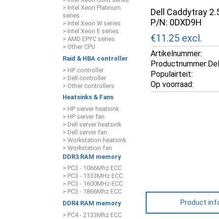
> Intel Xeon Platinum
Dell Caddytray 2.
series
P/N: 0DXD9H
> Intel Xeon W series
> Intel Xeon E series
€11.25
excl.
> AMD EPYC series
> Other CPU
Artikelnummer:
Raid & HBA controller
Productnummer:
De
> HP controller
Populairteit:
> Dell controller
Op voorraad:
> Other controllers
Heatsinks & Fans
> HP server heatsink
> HP server fan
> Dell server heatsink
> Dell server fan
> Workstation heatsink
> Workstation fan
DDR3 RAM memory
> PC3 - 1066Mhz ECC
> PC3 - 1333MHz ECC
> PC3 - 1600MHz ECC
> PC3 - 1866Mhz ECC
Product inf
DDR4 RAM memory
> PC4 - 2133Mhz ECC