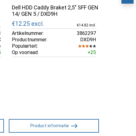
Dell HDD Caddy Braket 2,5" SFF GEN
14/ GEN 5 / DXD9H
€12.25
excl.
.
€14.82 incl.
3
Artikelnummer:
3862297
C
Productnummer:
DXD9H
Populairteit:
5
Op voorraad:
+25
Product informatie