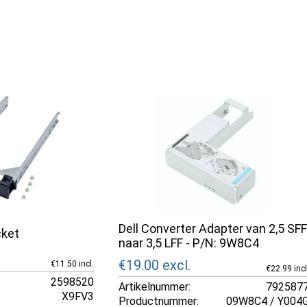
Dell Converter Adapter van 2,5 SF
cket
naar 3,5 LFF - P/N: 9W8C4
€19.00
excl.
€11.50 incl.
€22.99 incl
2598520
Artikelnummer:
792587
X9FV3
Productnummer:
09W8C4 / Y004