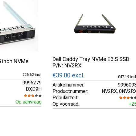
Dell Caddy Tray NVMe E3.S SSD
,5 inch NVMe
P/N: NV2RX
€39.00
excl.
€26.62 incl.
€47.19 incl
9995279
Artikelnummer:
999609
DXD9H
Productnummer:
NV2RX, 0NV2R
Populairteit:
Op aanvraag
Op voorraad:
+2