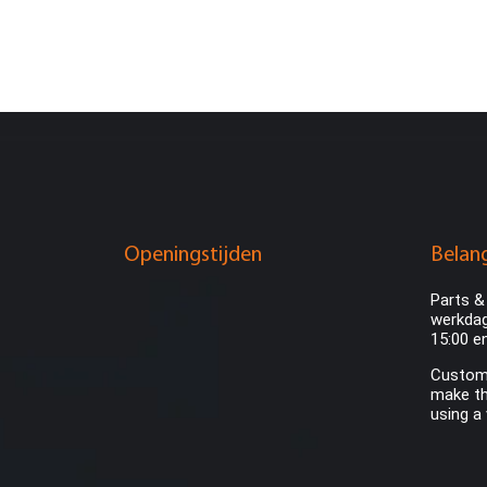
Openingstijden
Belang
Parts &
werkdag
15:00 e
Custome
make th
using a