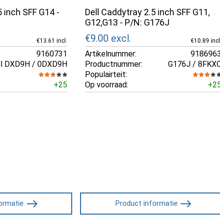
5 inch SFF G14 -
Dell Caddytray 2.5 inch SFF G11,
G12,G13 - P/N: G176J
€9.00
excl.
€13.61 incl.
€10.89 incl
9160731
Artikelnummer:
918696
ll DXD9H / 0DXD9H
Productnummer:
G176J / 8FKX
Populairteit:
+25
Op voorraad:
+2
ormatie
Product informatie