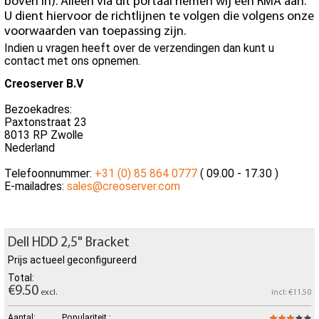
boven in). Alleen via dit portaal nemen wij een RMA aan.
U dient hiervoor de richtlijnen te volgen die volgens onze
voorwaarden van toepassing zijn.
Indien u vragen heeft over de verzendingen dan kunt u
contact met ons opnemen.
Creoserver B.V
Bezoekadres:
Paxtonstraat 23
8013 RP Zwolle
Nederland
Telefoonnummer:
+31 (0) 85 864 0777
( 09.00 - 17.30 )
E-mailadres:
sales@creoserver.com
Dell HDD 2,5" Bracket
Prijs actueel geconfigureerd
Total:
€9.50
excl.
incl: €11.50
Aantal:
Populariteit :