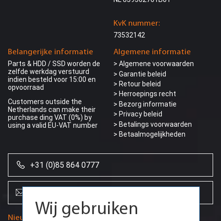
KvK nummer:
73532142
Belangerijke informatie
Algemene informatie
Parts & HDD / SSD worden de
> Algemene voorwaarden
zelfde werkdag verstuurd
> Garantie beleid
indien besteld voor 15:00 en
> Retour beleid
opvoorraad
> Herroepings recht
Customers outside the
> Bezorg informatie
Netherlands can make their
>
Privacy beleid
purchase ding VAT (0%) by
> Betalings voorwaarden
using a valid EU-VAT number
> Betaalmogelijkheden
+31 (0)85 864 0777
info@creoserver.com
Wij gebruiken
Nieuwsbrief