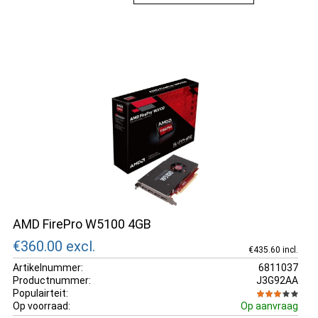
de ongeëvenaarde GPU-kracht van AMD Radeon.
AMD FirePro W5100 4GB
€360.00
excl.
€435.60 incl.
Artikelnummer:
6811037
Productnummer:
J3G92AA
Populairteit:
Op voorraad:
Op aanvraag