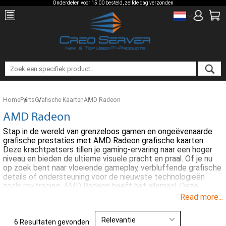
Onderdelen voor 15:00 besteld, zelfde dag verzonden
Home
Parts
Grafische Kaarten
AMD Radeon
AMD Radeon
Stap in de wereld van grenzeloos gamen en ongeëvenaarde
grafische prestaties met AMD Radeon grafische kaarten.
Deze krachtpatsers tillen je gaming-ervaring naar een hoger
niveau en bieden de ultieme visuele pracht en praal. Of je nu
op zoek bent naar vloeiende gameplay, verbluffende grafische
details of ondersteuning voor de nieuwste technologieën
zoals ray tracing, AMD Radeon heeft het allemaal. Deze
grafische kaarten zijn ontworpen voor gamers, creatievelingen
Read more...
en professionals die streven naar de hoogste kwaliteit en
prestaties. Dompel jezelf onder in virtuele werelden, bewerk
4K-video's met gemak en versnel complexe berekeningen met
6 Resultaten gevonden