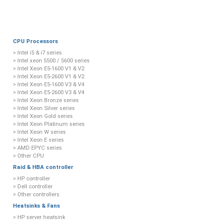
CPU Processors
> Intel i5 & i7 series
> Intel xeon 5500 / 5600 series
> Intel Xeon E5-1600 V1 & V2
> Intel Xeon E5-2600 V1 & V2
> Intel Xeon E5-1600 V3 & V4
> Intel Xeon E5-2600 V3 & V4
> Intel Xeon Bronze series
> Intel Xeon Silver series
> Intel Xeon Gold series
> Intel Xeon Platinum series
> Intel Xeon W series
> Intel Xeon E series
> AMD EPYC series
> Other CPU
Raid & HBA controller
> HP controller
> Dell controller
> Other controllers
Heatsinks & Fans
> HP server heatsink