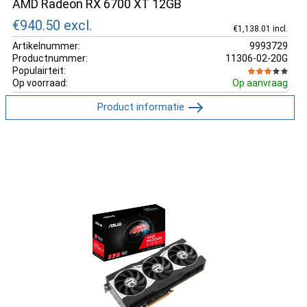
AMD Radeon RX 6700 XT 12GB
€940.50
excl.
€1,138.01 incl.
Artikelnummer:
9993729
Productnummer:
11306-02-20G
Populairteit:
Op voorraad:
Op aanvraag
Product informatie