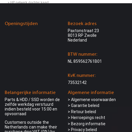
> HP netwerk dochter kaart
> HP netwerk expansion kaart
> Dell netwerk dochter kaart
> Dell netwerk expansion kaart
> Intel netwerkkaart
Openingstijden
Bezoek adres
> iDrac / iLo controller
Paxtonstraat 23
Power supply
8013 RP Zwolle
> Dell power supply
Nederland
> HP power supply
> Workstation power supply
> Other power supply
BTW nummer:
Grafische kaart
NL 859562761B01
> NVIDIA
> AMD
KvK nummer:
> Asus / MSI
> GPU Accelerator cards
73532142
> GPU kit
Rack rails
Belangerijke informatie
Algemene informatie
> HP 19” Rack rail
Parts & HDD / SSD worden de
> Algemene voorwaarden
> Dell 19” Rack rail
zelfde werkdag verstuurd
> Garantie beleid
> Kabel managment arm
indien besteld voor 15:00 en
> Retour beleid
opvoorraad
Caddy / Tray / Bracket
> Herroepings recht
> HP 2,5” SFF
Customers outside the
> Bezorg informatie
> HP 3,5“ LFF
Netherlands can make their
>
Privacy beleid
> Dell 2,5” SFF
purchase ding VAT (0%) by