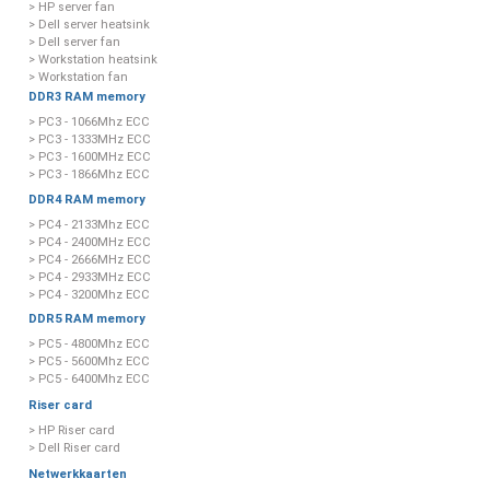
> HP server fan
> Dell server heatsink
> Dell server fan
> Workstation heatsink
> Workstation fan
DDR3 RAM memory
> PC3 - 1066Mhz ECC
> PC3 - 1333MHz ECC
> PC3 - 1600MHz ECC
> PC3 - 1866Mhz ECC
DDR4 RAM memory
> PC4 - 2133Mhz ECC
> PC4 - 2400MHz ECC
> PC4 - 2666MHz ECC
> PC4 - 2933MHz ECC
> PC4 - 3200Mhz ECC
DDR5 RAM memory
> PC5 - 4800Mhz ECC
> PC5 - 5600Mhz ECC
> PC5 - 6400Mhz ECC
Riser card
> HP Riser card
> Dell Riser card
Netwerkkaarten