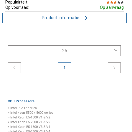
Populairteit:
Op voorraad:
Op aanvraag
Product informatie
1
CPU Processors
> Intel i5 & i7 series
> Intel xeon 5500 / 5600 series
> Intel Xeon E5-1600 V1 & V2
> Intel Xeon E5-2600 V1 & V2
> Intel Xeon E5-1600 V3 & V4
> Intel Xeon E5-2600 V3 & V4