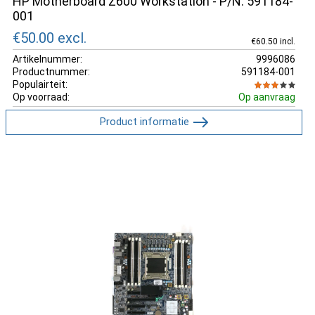
HP Motherboard Z600 Workstation - P/N: 591184-
001
€50.00
excl.
€60.50 incl.
Artikelnummer:
9996086
Productnummer:
591184-001
Populairteit:
Op voorraad:
Op aanvraag
Product informatie