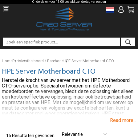
Onderdelen voor 15:00 besteld, zelfde dag verzonden
Home
Parts
Motherboard / Barebone
HPE Server Motherboard CTO
HPE Server Motherboard CTO
Herstel de kracht van uw server met het HPE Motherboard
CTO-serveroptie. Speciaal ontworpen om defecte
moederborden te vervangen, biedt deze oplossing niet alleen
een kosteneffectieve oplossing, maar ook betrouwbaarheid
en prestaties van HPE. Met de mogelijkheid om uw server op
maat te configureren volgens uw exacte behoeften, kunt u
uw datacenter snel weer operationeel maken. HPE staat
bekend om zijn toonaangevende technologie en dit
Read more...
moederbord is geen uitzondering, met de nieuwste functies
en betrouwbaarheid die u mag verwachten van een
wereldleider in IT-oplossingen.
15 Resultaten gevonden