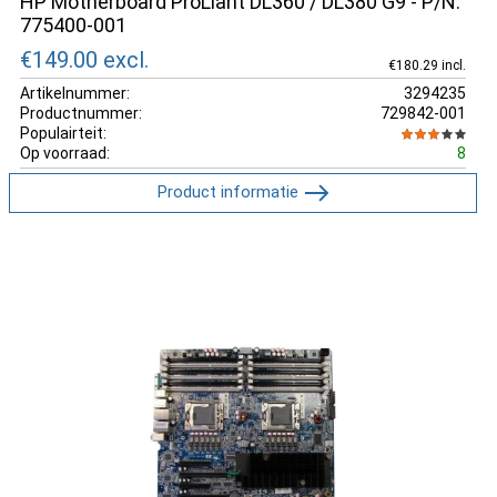
HP Motherboard ProLiant DL360 / DL380 G9 - P/N:
775400-001
€149.00
excl.
€180.29 incl.
Artikelnummer:
3294235
Productnummer:
729842-001
Populairteit:
Op voorraad:
8
Product informatie