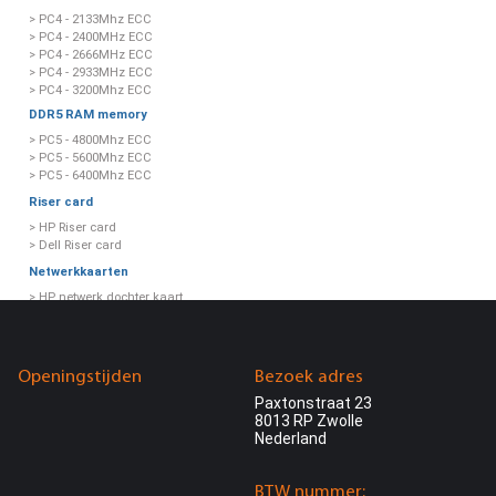
> PC4 - 2133Mhz ECC
> PC4 - 2400MHz ECC
> PC4 - 2666MHz ECC
> PC4 - 2933MHz ECC
> PC4 - 3200Mhz ECC
DDR5 RAM memory
> PC5 - 4800Mhz ECC
> PC5 - 5600Mhz ECC
> PC5 - 6400Mhz ECC
Riser card
> HP Riser card
> Dell Riser card
Netwerkkaarten
> HP netwerk dochter kaart
> HP netwerk expansion kaart
> Dell netwerk dochter kaart
> Dell netwerk expansion kaart
> Intel netwerkkaart
Openingstijden
Bezoek adres
> iDrac / iLo controller
Paxtonstraat 23
Power supply
8013 RP Zwolle
> Dell power supply
Nederland
> HP power supply
> Workstation power supply
> Other power supply
BTW nummer: