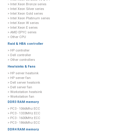
> Intel Xeon Bronze series
> Intel Xeon Silver series
> Intel Xeon Gold series
> Intel Xeon Platinum series
> Intel Xeon W series
> Intel Xeon E series
> AMD EPYC series
> Other CPU
Raid & HBA controller
> HP controller
> Dell controller
> Other controllers
Heatsinks & Fans
> HP server heatsink
> HP server fan
> Dell server heatsink
> Dell server fan
> Workstation heatsink
> Workstation fan
DDR3 RAM memory
> PC3 - 1066Mhz ECC
> PC3 - 1333MHz ECC
> PC3 - 1600MHz ECC
> PC3 - 1866Mhz ECC
DDR4 RAM memory