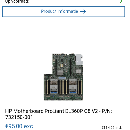
Op voorraad:
3
Product informatie
HP Motherboard ProLiant DL360P G8 V2 - P/N:
732150-001
€95.00
excl.
€114.95 incl.