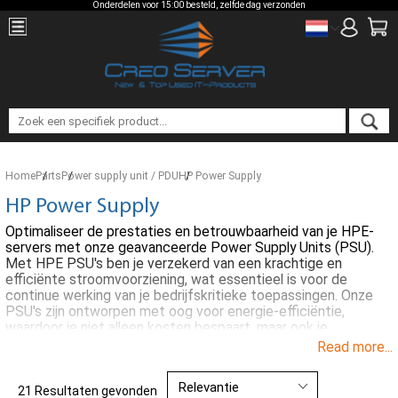
Onderdelen voor 15:00 besteld, zelfde dag verzonden
Home
Parts
Power supply unit / PDU
HP Power Supply
HP Power Supply
Optimaliseer de prestaties en betrouwbaarheid van je HPE-
servers met onze geavanceerde Power Supply Units (PSU).
Met HPE PSU's ben je verzekerd van een krachtige en
efficiënte stroomvoorziening, wat essentieel is voor de
continue werking van je bedrijfskritieke toepassingen. Onze
PSU's zijn ontworpen met oog voor energie-efficiëntie,
waardoor je niet alleen kosten bespaart, maar ook je
ecologische voetafdruk verkleint. Met diverse wattage-
Read more...
opties en mogelijkheden voor redundante voeding, kun je je
serverinfrastructuur aanpassen aan je specifieke behoeften
en de uptime maximaliseren.
21 Resultaten gevonden