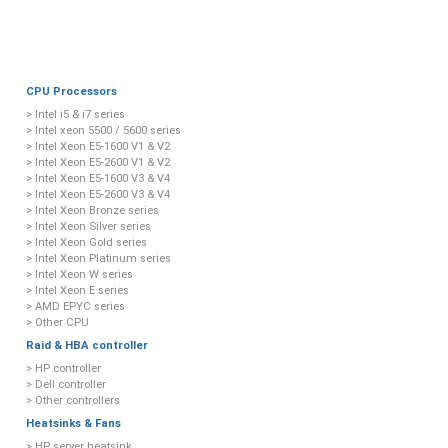
CPU Processors
> Intel i5 & i7 series
> Intel xeon 5500 / 5600 series
> Intel Xeon E5-1600 V1 & V2
> Intel Xeon E5-2600 V1 & V2
> Intel Xeon E5-1600 V3 & V4
> Intel Xeon E5-2600 V3 & V4
> Intel Xeon Bronze series
> Intel Xeon Silver series
> Intel Xeon Gold series
> Intel Xeon Platinum series
> Intel Xeon W series
> Intel Xeon E series
> AMD EPYC series
> Other CPU
Raid & HBA controller
> HP controller
> Dell controller
> Other controllers
Heatsinks & Fans
> HP server heatsink