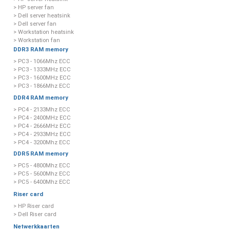
> HP server fan
> Dell server heatsink
> Dell server fan
> Workstation heatsink
> Workstation fan
DDR3 RAM memory
> PC3 - 1066Mhz ECC
> PC3 - 1333MHz ECC
> PC3 - 1600MHz ECC
> PC3 - 1866Mhz ECC
DDR4 RAM memory
> PC4 - 2133Mhz ECC
> PC4 - 2400MHz ECC
> PC4 - 2666MHz ECC
> PC4 - 2933MHz ECC
> PC4 - 3200Mhz ECC
DDR5 RAM memory
> PC5 - 4800Mhz ECC
> PC5 - 5600Mhz ECC
> PC5 - 6400Mhz ECC
Riser card
> HP Riser card
> Dell Riser card
Netwerkkaarten