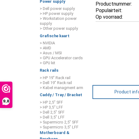
Power supply
Productnummer:
> Dell power supply
Populairteit:
> HP power supply
Op voorraad:
> Workstation power
supply
> Other power supply
Grafische kaart
> NVIDIA
> AMD
> Asus / MSI
> GPU Accelerator cards
> GPU kit
Rack rails
> HP 19” Rack rail
> Dell 19” Rack rail
> Kabel managment arm
Product inf
Caddy / Tray / Bracket
9,8
> HP 2,5” SFF
> HP 3,5“ LFF
> Dell 2,5” SFF
> Dell 3,5” LFF
> Supermicro 2,5” SFF
> Supermicro 3,5” LFF
Motherboard &
Barebone