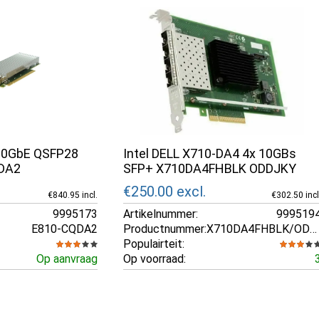
100GbE QSFP28
Intel DELL X710-DA4 4x 10GBs
QDA2
SFP+ X710DA4FHBLK ODDJKY
€250.00
excl.
€840.95 incl.
€302.50 incl
9995173
Artikelnummer:
999519
E810-CQDA2
Productnummer:
X710DA4FHBLK/ODDJKY
Populairteit:
Op aanvraag
Op voorraad: