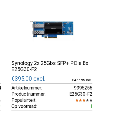
Synology 2x 25Gbs SFP+ PCIe 8x
E25G30-F2
€395.00
excl.
.
€477.95 incl.
4
Artikelnummer:
9995256
Productnummer:
E25G30-F2
Populairteit:
3
Op voorraad:
1