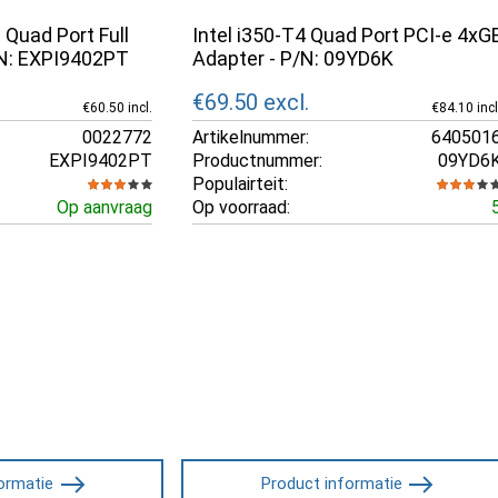
 Quad Port Full
Intel i350-T4 Quad Port PCI-e 4xG
/N: EXPI9402PT
Adapter - P/N: 09YD6K
€69.50
excl.
€60.50 incl.
€84.10 incl
0022772
Artikelnummer:
640501
EXPI9402PT
Productnummer:
09YD6
Populairteit:
Op aanvraag
Op voorraad:
ormatie
Product informatie