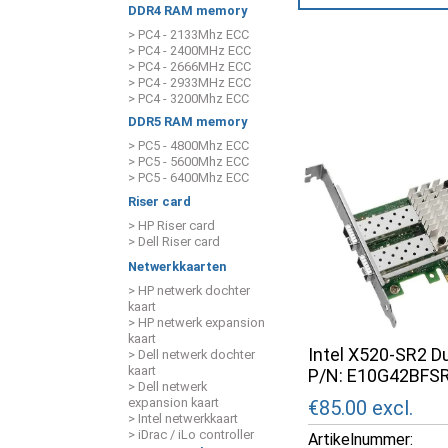
DDR4 RAM memory
> PC4 - 2133Mhz ECC
> PC4 - 2400MHz ECC
> PC4 - 2666MHz ECC
> PC4 - 2933MHz ECC
> PC4 - 3200Mhz ECC
DDR5 RAM memory
> PC5 - 4800Mhz ECC
> PC5 - 5600Mhz ECC
> PC5 - 6400Mhz ECC
Riser card
> HP Riser card
> Dell Riser card
Netwerkkaarten
> HP netwerk dochter
kaart
> HP netwerk expansion
kaart
Intel X520-SR2 D
> Dell netwerk dochter
kaart
P/N: E10G42BFS
> Dell netwerk
expansion kaart
€85.00
excl.
> Intel netwerkkaart
> iDrac / iLo controller
Artikelnummer: