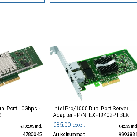
ual Port 10Gbps -
Intel Pro/1000 Dual Port Server
R
Adapter - P/N: EXPI9402PTBLK
€35.00
excl.
€102.85 incl.
€42.35 incl
4780045
Artikelnummer:
999383