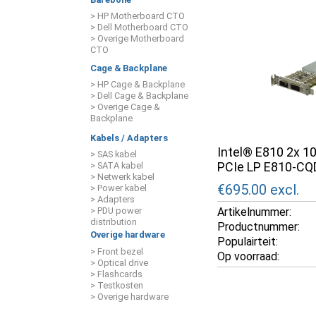
> HP Motherboard CTO
> Dell Motherboard CTO
> Overige Motherboard
CTO
Cage & Backplane
> HP Cage & Backplane
> Dell Cage & Backplane
> Overige Cage &
Backplane
Kabels / Adapters
Intel® E810 2x 
> SAS kabel
PCIe LP E810-C
> SATA kabel
> Netwerk kabel
€695.00
excl.
> Power kabel
> Adapters
Artikelnummer:
> PDU power
distribution
Productnummer:
Overige hardware
Populairteit:
> Front bezel
Op voorraad:
> Optical drive
> Flashcards
> Testkosten
> Overige hardware