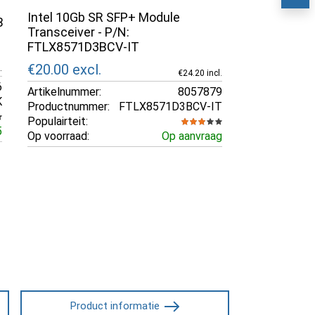
Intel 10Gb SR SFP+ Module
B
Transceiver - P/N:
FTLX8571D3BCV-IT
€20.00
excl.
.
€24.20 incl.
6
Artikelnummer:
8057879
K
Productnummer:
FTLX8571D3BCV-IT
Populairteit:
5
Op voorraad:
Op aanvraag
Product informatie