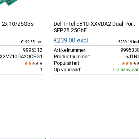
2 2x 10/25GBs
Dell Intel E810-XXVDA2 Dual Port
SFP28 25GbE
€239.00
excl.
€199.65 incl.
€289.19 incl
9995312
Artikelnummer:
999533
XXV710DA2OCPG1
Productnummer:
6J1N
Populairteit:
1
Op voorraad:
Op aanvraa