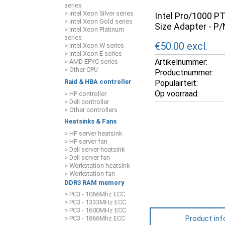
series
> Intel Xeon Silver series
Intel Pro/1000 PT
> Intel Xeon Gold series
Size Adapter - P
> Intel Xeon Platinum
series
€50.00
excl.
> Intel Xeon W series
> Intel Xeon E series
Artikelnummer:
> AMD EPYC series
> Other CPU
Productnummer:
Raid & HBA controller
Populairteit:
Op voorraad:
> HP controller
> Dell controller
> Other controllers
Heatsinks & Fans
> HP server heatsink
> HP server fan
> Dell server heatsink
> Dell server fan
> Workstation heatsink
> Workstation fan
DDR3 RAM memory
> PC3 - 1066Mhz ECC
> PC3 - 1333MHz ECC
> PC3 - 1600MHz ECC
Product inf
> PC3 - 1866Mhz ECC