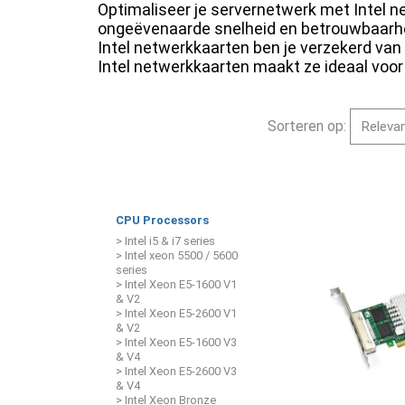
Optimaliseer je servernetwerk met Intel n
ongeëvenaarde snelheid en betrouwbaarhei
Intel netwerkkaarten ben je verzekerd van 
Intel netwerkkaarten maakt ze ideaal voo
Sorteren op:
CPU Processors
> Intel i5 & i7 series
> Intel xeon 5500 / 5600
series
> Intel Xeon E5-1600 V1
& V2
> Intel Xeon E5-2600 V1
& V2
> Intel Xeon E5-1600 V3
& V4
> Intel Xeon E5-2600 V3
& V4
> Intel Xeon Bronze