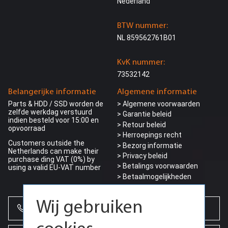
Nederland
> HP power supply
> Workstation power supply
> Other power supply
BTW nummer:
Grafische kaart
NL 859562761B01
> NVIDIA
> AMD
KvK nummer:
> Asus / MSI
> GPU Accelerator cards
73532142
> GPU kit
Rack rails
Belangerijke informatie
Algemene informatie
> HP 19” Rack rail
Parts & HDD / SSD worden de
> Algemene voorwaarden
> Dell 19” Rack rail
zelfde werkdag verstuurd
> Garantie beleid
> Kabel managment arm
indien besteld voor 15:00 en
> Retour beleid
opvoorraad
Caddy / Tray / Bracket
> Herroepings recht
> HP 2,5” SFF
Customers outside the
> Bezorg informatie
> HP 3,5“ LFF
Netherlands can make their
>
Privacy beleid
> Dell 2,5” SFF
purchase ding VAT (0%) by
> Dell 3,5” LFF
> Betalings voorwaarden
using a valid EU-VAT number
> Supermicro 2,5” SFF
> Betaalmogelijkheden
> Supermicro 3,5” LFF
Motherboard & Barebone
Wij gebruiken
> HP Motherboard CTO
+31 (0)85 864 0777
> Dell Motherboard CTO
> Overige Motherboard CTO