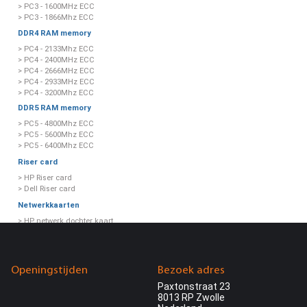
> PC3 - 1600MHz ECC
> PC3 - 1866Mhz ECC
DDR4 RAM memory
> PC4 - 2133Mhz ECC
> PC4 - 2400MHz ECC
> PC4 - 2666MHz ECC
> PC4 - 2933MHz ECC
> PC4 - 3200Mhz ECC
DDR5 RAM memory
> PC5 - 4800Mhz ECC
> PC5 - 5600Mhz ECC
> PC5 - 6400Mhz ECC
Riser card
> HP Riser card
> Dell Riser card
Netwerkkaarten
> HP netwerk dochter kaart
> HP netwerk expansion kaart
> Dell netwerk dochter kaart
> Dell netwerk expansion kaart
> Intel netwerkkaart
Openingstijden
Bezoek adres
> iDrac / iLo controller
Paxtonstraat 23
Power supply
8013 RP Zwolle
> Dell power supply