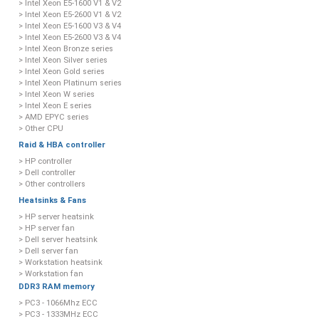
> Intel Xeon E5-1600 V1 & V2
> Intel Xeon E5-2600 V1 & V2
> Intel Xeon E5-1600 V3 & V4
> Intel Xeon E5-2600 V3 & V4
> Intel Xeon Bronze series
> Intel Xeon Silver series
> Intel Xeon Gold series
> Intel Xeon Platinum series
> Intel Xeon W series
> Intel Xeon E series
> AMD EPYC series
> Other CPU
Raid & HBA controller
> HP controller
> Dell controller
> Other controllers
Heatsinks & Fans
> HP server heatsink
> HP server fan
> Dell server heatsink
> Dell server fan
> Workstation heatsink
> Workstation fan
DDR3 RAM memory
> PC3 - 1066Mhz ECC
> PC3 - 1333MHz ECC