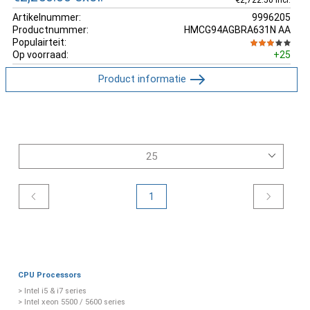
Artikelnummer:
9996205
Productnummer:
HMCG94AGBRA631N AA
Populairteit:
Op voorraad:
+25
Product informatie
1
CPU Processors
> Intel i5 & i7 series
> Intel xeon 5500 / 5600 series