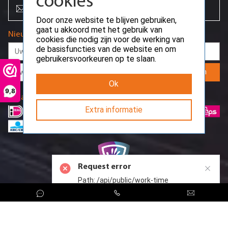
cookies
Cage & Backplane
info@creoserver.com
> HP Cage & Backplane
Door onze website te blijven gebruiken,
> Dell Cage & Backplane
gaat u akkoord met het gebruik van
> Overige Cage & Backplane
Nieuwsbrief
cookies die nodig zijn voor de werking van
Kabels / Adapters
de basisfuncties van de website en om
> SAS kabel
gebruikersvoorkeuren op te slaan.
> SATA kabel
Aanmelden
> Netwerk kabel
> Power kabel
Ok
> Adapters
9,8
Betaalmethodes
> PDU power distribution
Overige hardware
Extra informatie
> Front bezel
> Optical drive
> Flashcards
> Testkosten
> Overige hardware
Request error
Path: /api/public/work-time