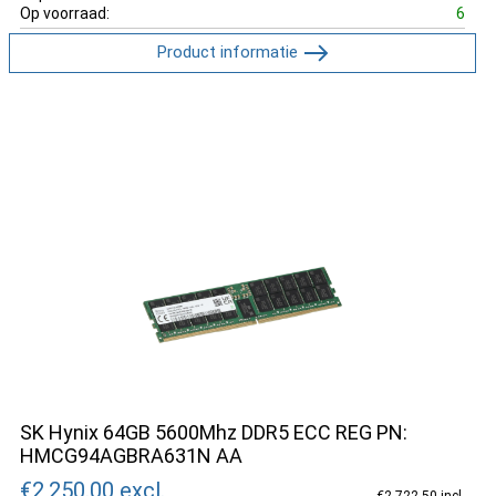
Op voorraad:
6
Product informatie
SK Hynix 64GB 5600Mhz DDR5 ECC REG PN:
HMCG94AGBRA631N AA
€2,250.00
excl.
€2,722.50 incl.