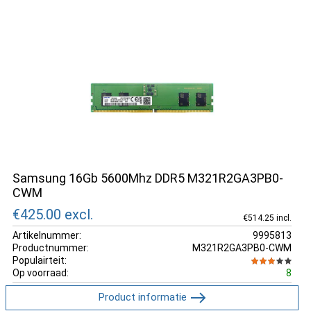
Samsung 16Gb 5600Mhz DDR5 M321R2GA3PB0-
CWM
€425.00
excl.
€514.25 incl.
Artikelnummer:
9995813
Productnummer:
M321R2GA3PB0-CWM
Populairteit:
Op voorraad:
8
Product informatie