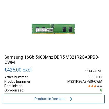
Samsung 16Gb 5600Mhz DDR5 M321R2GA3PB0-
CWM
€425.00
excl.
€514.25 incl.
Artikelnummer:
9995813
Productnummer:
M321R2GA3PB0-CWM
Populairteit:
Op voorraad:
8
Product informatie