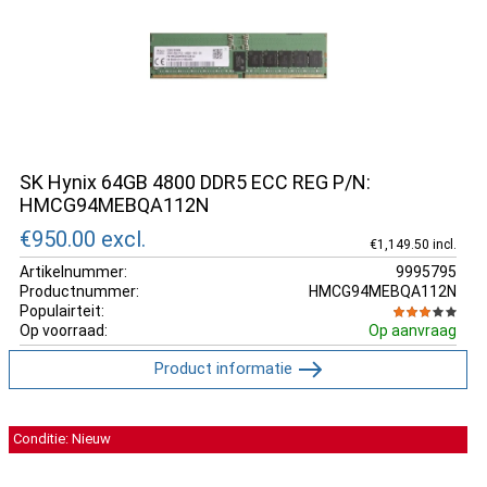
SK Hynix 64GB 4800 DDR5 ECC REG P/N:
HMCG94MEBQA112N
€950.00
excl.
€1,149.50 incl.
Artikelnummer:
9995795
Productnummer:
HMCG94MEBQA112N
Populairteit:
Op voorraad:
Op aanvraag
Product informatie
Conditie: Nieuw