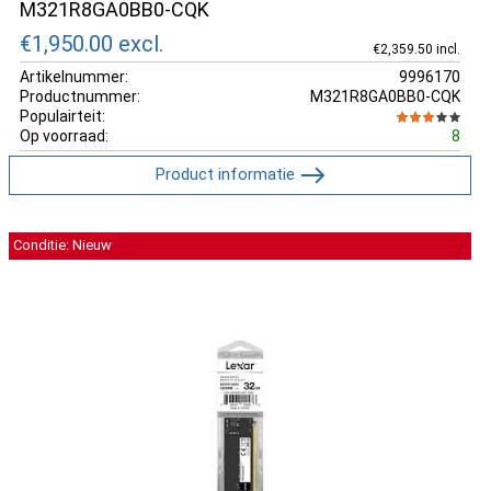
M321R8GA0BB0-CQK
€1,950.00
excl.
€2,359.50 incl.
Artikelnummer:
9996170
Productnummer:
M321R8GA0BB0-CQK
Populairteit:
Op voorraad:
8
Product informatie
Conditie: Nieuw