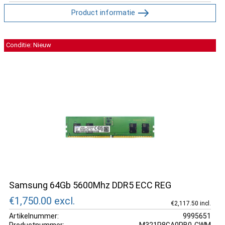
Product informatie
Conditie: Nieuw
Samsung 64Gb 5600Mhz DDR5 ECC REG
€1,750.00
excl.
€2,117.50 incl.
Artikelnummer:
9995651
Productnummer:
M321R8GA0PB0-CWM