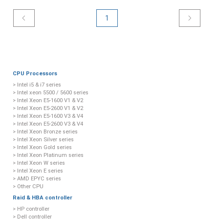
1
CPU Processors
> Intel i5 & i7 series
> Intel xeon 5500 / 5600 series
> Intel Xeon E5-1600 V1 & V2
> Intel Xeon E5-2600 V1 & V2
> Intel Xeon E5-1600 V3 & V4
> Intel Xeon E5-2600 V3 & V4
> Intel Xeon Bronze series
> Intel Xeon Silver series
> Intel Xeon Gold series
> Intel Xeon Platinum series
> Intel Xeon W series
> Intel Xeon E series
> AMD EPYC series
> Other CPU
Raid & HBA controller
> HP controller
> Dell controller