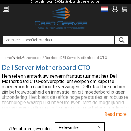
Onderdelen voor 15:00 besteld, zelfde dag verzonden
Home
Parts
Motherboard / Barebone
Dell Server Motherboard CTO
Dell Server Motherboard CTO
Herstel en versterk uw serverinfrastructuur met het Dell
Motherboard CTO-serveroptie, ontworpen om kapotte
moederborden naadloos te vervangen. Dell staat bekend om
zijn betrouwbaarheid en innovatie, en dit moederbord is geen
uitzondering. Het biedt dezelfde hoge prestaties en robuuste
technologie waarop u kunt vertrouwen. Met de mogelijkheid
om uw server volledig aan te passen aan uw behoeften, kunt u
snel weer aan de slag en uw bedrijfsactiviteiten
Read more...
maximaliseren. Kies voor Dell om te profiteren van de
nieuwste technologische functies en de gemoedsrust die
wordt geboden door een wereldleider in IT-oplossingen.
7 Resultaten gevonden