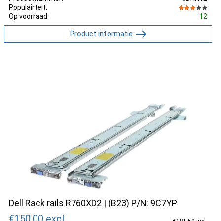
Populairteit:
Op voorraad:
12
Product informatie
Dell Rack rails R760XD2 | (B23) P/N: 9C7YP
€150.00
excl.
€181.50 incl.