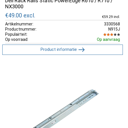
Dell Rack Rails Static PowerEdge R610 / R710 /
NX3000
€49.00
excl.
€59.29 incl.
Artikelnummer:
3330568
Productnummer:
N915J
Populairteit:
Op voorraad:
Op aanvraag
Product informatie