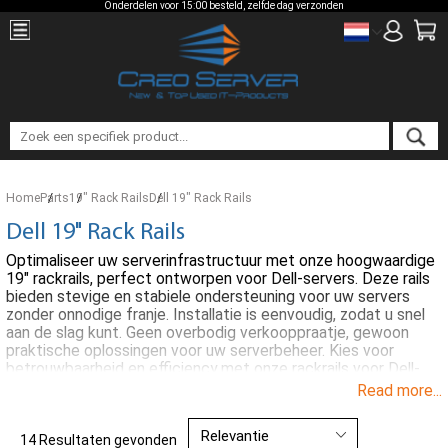
Onderdelen voor 15:00 besteld, zelfde dag verzonden
Home
Parts
19" Rack Rails
Dell 19" Rack Rails
Dell 19" Rack Rails
Optimaliseer uw serverinfrastructuur met onze hoogwaardige
19" rackrails, perfect ontworpen voor Dell-servers. Deze rails
bieden stevige en stabiele ondersteuning voor uw servers
zonder onnodige franje. Installatie is eenvoudig, zodat u snel
aan de slag kunt. Geen overbodig verkooppraatje, gewoon
praktische oplossingen voor uw serverbeheer. Kies voor
betrouwbaarheid en efficiency met onze rackrails voor Dell-
servers.
Read more...
14 Resultaten gevonden