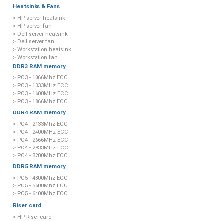
Heatsinks & Fans
> HP server heatsink
> HP server fan
> Dell server heatsink
> Dell server fan
> Workstation heatsink
> Workstation fan
DDR3 RAM memory
> PC3 - 1066Mhz ECC
> PC3 - 1333MHz ECC
> PC3 - 1600MHz ECC
> PC3 - 1866Mhz ECC
DDR4 RAM memory
> PC4 - 2133Mhz ECC
> PC4 - 2400MHz ECC
> PC4 - 2666MHz ECC
> PC4 - 2933MHz ECC
> PC4 - 3200Mhz ECC
DDR5 RAM memory
> PC5 - 4800Mhz ECC
> PC5 - 5600Mhz ECC
> PC5 - 6400Mhz ECC
Riser card
> HP Riser card