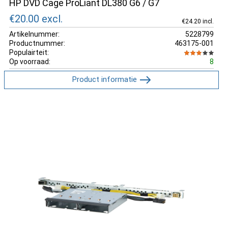
HP DVD Cage ProLiant DL380 G6 / G7
€20.00
excl.
€24.20 incl.
Artikelnummer:
5228799
Productnummer:
463175-001
Populairteit:
Op voorraad:
8
Product informatie