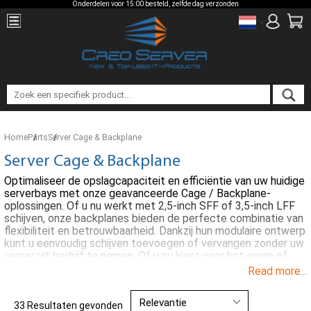
Onderdelen voor 15:00 besteld, zelfde dag verzonden
Home
Parts
Server Cage & Backplane
Server Cage & Backplane
Optimaliseer de opslagcapaciteit en efficiëntie van uw huidige
serverbays met onze geavanceerde Cage / Backplane-
oplossingen. Of u nu werkt met 2,5-inch SFF of 3,5-inch LFF
schijven, onze backplanes bieden de perfecte combinatie van
flexibiliteit en betrouwbaarheid. Dankzij hun modulaire ontwerp
kunt u eenvoudig schijven toevoegen of vervangen zonder uw
server uit bedrijf te nemen. Of u nu kiest voor hot-swap of
niet, onze backplanes zijn ontworpen voor naadloze integratie
Read more...
en maximale gegevensdoorvoer.
33 Resultaten gevonden