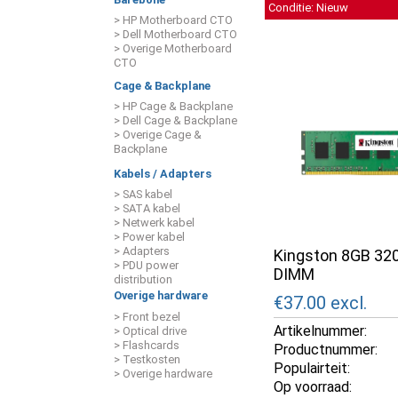
Conditie: Nieuw
> HP Motherboard CTO
> Dell Motherboard CTO
> Overige Motherboard
CTO
Cage & Backplane
> HP Cage & Backplane
> Dell Cage & Backplane
> Overige Cage &
Backplane
Kabels / Adapters
> SAS kabel
> SATA kabel
> Netwerk kabel
> Power kabel
> Adapters
Kingston 8GB 32
> PDU power
DIMM
distribution
Overige hardware
€37.00
excl.
> Front bezel
Artikelnummer:
> Optical drive
> Flashcards
Productnummer:
> Testkosten
Populairteit:
> Overige hardware
Op voorraad: