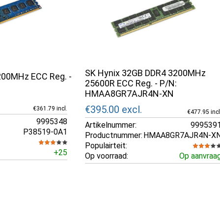
SK Hynix 32GB DDR4 3200MHz
00MHz ECC Reg. -
25600R ECC Reg. - P/N:
HMAA8GR7AJR4N-XN
€395.00
excl.
€361.79 incl.
€477.95 incl
9995348
Artikelnummer:
999539
P38519-0A1
Productnummer:
HMAA8GR7AJR4N-X
Populairteit:
+25
Op voorraad:
Op aanvraa