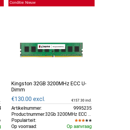
Conditie: Nieuw
Kingston 32GB 3200MHz ECC U-
Dimm
€130.00
excl.
.
€157.30 incl.
4
Artikelnummer:
9995235
Productnummer:
32Gb 3200MHz ECC U-Dimm
Populairteit:
g
Op voorraad:
Op aanvraag