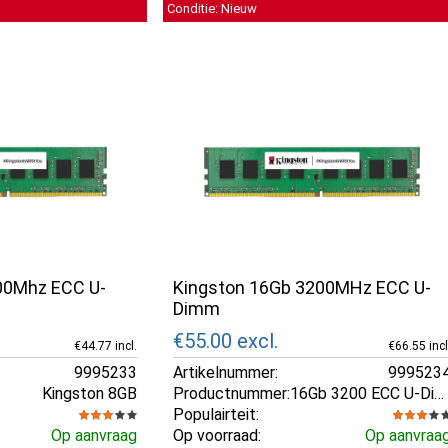
Conditie: Nieuw
00Mhz ECC U-
Kingston 16Gb 3200MHz ECC U-
Dimm
€55.00
excl.
€44.77 incl.
€66.55 incl
9995233
Artikelnummer:
999523
Kingston 8GB
Productnummer:
16Gb 3200 ECC U-Dimm
Populairteit:
Op aanvraag
Op voorraad:
Op aanvraa