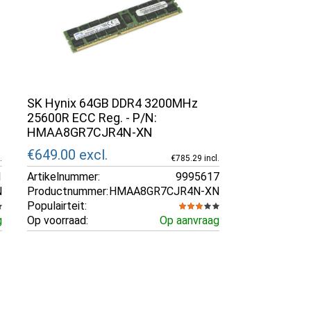
SK Hynix 64GB DDR4 3200MHz
25600R ECC Reg. - P/N:
HMAA8GR7CJR4N-XN
€649.00
excl.
.
€785.29 incl.
1
Artikelnummer:
9995617
N
Productnummer:
HMAA8GR7CJR4N-XN
Populairteit:
g
Op voorraad:
Op aanvraag