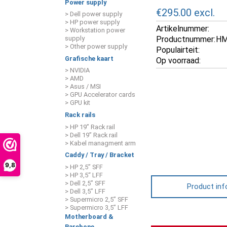
Power supply
€295.00
excl.
> Dell power supply
> HP power supply
Artikelnummer:
> Workstation power
Productnummer:
HM
supply
> Other power supply
Populairteit:
Grafische kaart
Op voorraad:
> NVIDIA
> AMD
> Asus / MSI
> GPU Accelerator cards
> GPU kit
Rack rails
> HP 19” Rack rail
> Dell 19” Rack rail
> Kabel managment arm
Caddy / Tray / Bracket
9,8
> HP 2,5” SFF
> HP 3,5“ LFF
> Dell 2,5” SFF
Product inf
> Dell 3,5” LFF
> Supermicro 2,5” SFF
> Supermicro 3,5” LFF
Motherboard &
Barebone