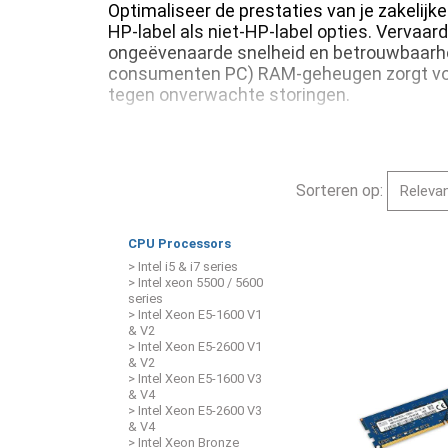
Optimaliseer de prestaties van je zakel
HP-label als niet-HP-label opties. Vervaa
ongeëvenaarde snelheid en betrouwbaarheid
consumenten PC) RAM-geheugen zorgt voor 
tegen onverwachte storingen.
Sorteren op:
CPU Processors
> Intel i5 & i7 series
> Intel xeon 5500 / 5600
series
> Intel Xeon E5-1600 V1
& V2
> Intel Xeon E5-2600 V1
& V2
> Intel Xeon E5-1600 V3
& V4
> Intel Xeon E5-2600 V3
& V4
> Intel Xeon Bronze