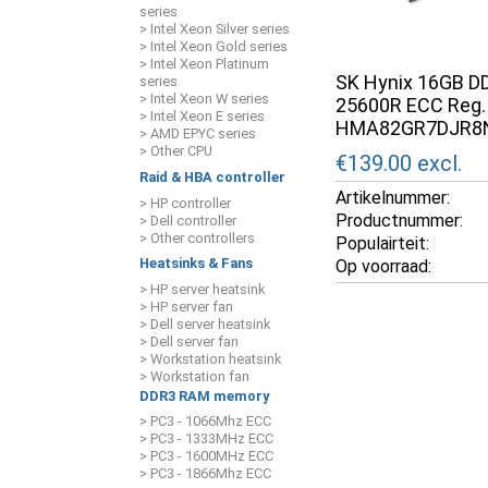
series
> Intel Xeon Silver series
> Intel Xeon Gold series
> Intel Xeon Platinum
SK Hynix 16GB 
series
> Intel Xeon W series
25600R ECC Reg. 
> Intel Xeon E series
HMA82GR7DJR8
> AMD EPYC series
> Other CPU
€139.00
excl.
Raid & HBA controller
Artikelnummer:
> HP controller
Productnummer:
> Dell controller
> Other controllers
Populairteit:
Heatsinks & Fans
Op voorraad:
> HP server heatsink
> HP server fan
> Dell server heatsink
> Dell server fan
> Workstation heatsink
> Workstation fan
DDR3 RAM memory
> PC3 - 1066Mhz ECC
> PC3 - 1333MHz ECC
> PC3 - 1600MHz ECC
> PC3 - 1866Mhz ECC