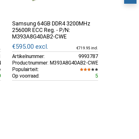
Samsung 64GB DDR4 3200MHz
25600R ECC Reg. - P/N:
M393A8G40AB2-CWE
€595.00
excl.
.
€719.95 incl.
1
Artikelnummer:
9993787
N
Productnummer:
M393A8G40AB2-CWE
Populairteit:
9
Op voorraad:
5