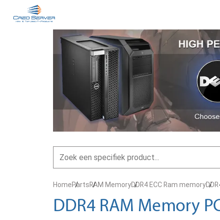
Home
Parts
RAM Memory
DDR4 ECC Ram memory
DDR
DDR4 RAM Memory PC4