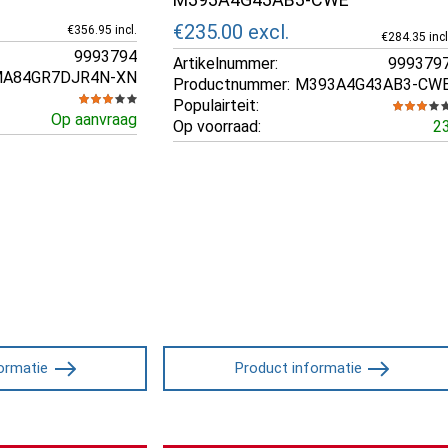
€235.00
excl.
€356.95 incl.
€284.35 incl
9993794
Artikelnummer:
999379
A84GR7DJR4N-XN
Productnummer:
M393A4G43AB3-CW
Populairteit:
Op aanvraag
Op voorraad:
2
ormatie
Product informatie