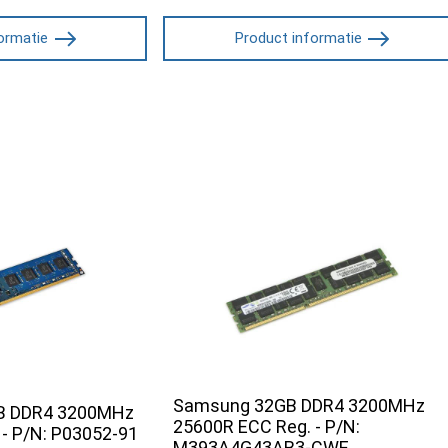
ormatie
Product informatie
Samsung 32GB DDR4 3200MHz
GB DDR4 3200MHz
25600R ECC Reg. - P/N:
- P/N: P03052-91
M393A4G43AB3-CWE