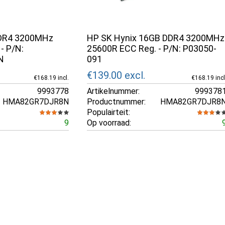
DDR4 3200MHz
HP SK Hynix 16GB DDR4 3200MHz
- P/N:
25600R ECC Reg. - P/N: P03050-
N
091
€139.00
excl.
€168.19 incl.
€168.19 incl
9993778
Artikelnummer:
999378
HMA82GR7DJR8N
Productnummer:
HMA82GR7DJR8
Populairteit:
9
Op voorraad: