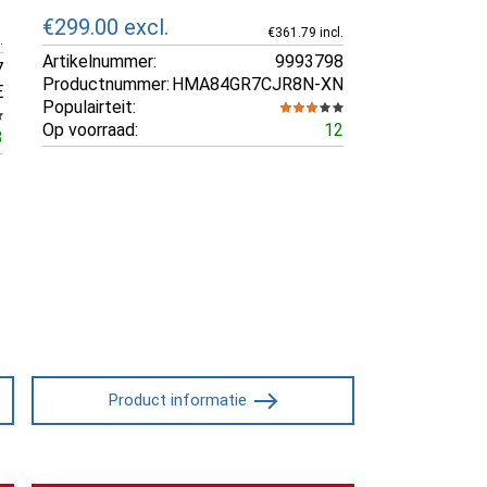
€299.00
excl.
€361.79 incl.
.
Artikelnummer:
9993798
7
Productnummer:
HMA84GR7CJR8N-XN
E
Populairteit:
Op voorraad:
12
3
Product informatie