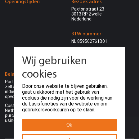
Openingstijden
Bezoek adres
Paxtonstraat 23
8013 RP Zwolle
Nederland
BTW nummer:
NL 859562761B01
KvK nummer:
Wij gebruiken
73532142
cookies
Belangerijke informatie
Algemene informatie
Parts & HDD / SSD worden de
> Algemene voorwaarden
Door onze website te blijven gebruiken,
zelfde werkdag verstuurd
> Garantie beleid
gaat u akkoord met het gebruik van
indien besteld voor 15:00 en
> Retour beleid
opvoorraad
cookies die nodig zijn voor de werking van
> Herroepings recht
de basisfuncties van de website en om
Customers outside the
> Bezorg informatie
gebruikersvoorkeuren op te slaan.
Netherlands can make their
>
Privacy beleid
purchase ding VAT (0%) by
> Betalings voorwaarden
using a valid EU-VAT number
Ok
> Betaalmogelijkheden