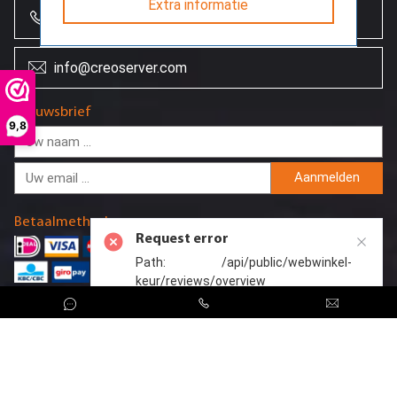
Extra informatie
+31 (0)85 864 0777
info@creoserver.com
Nieuwsbrief
9,8
Aanmelden
Betaalmethodes
Request error
Path: /api/public/webwinkel-
keur/reviews/overview