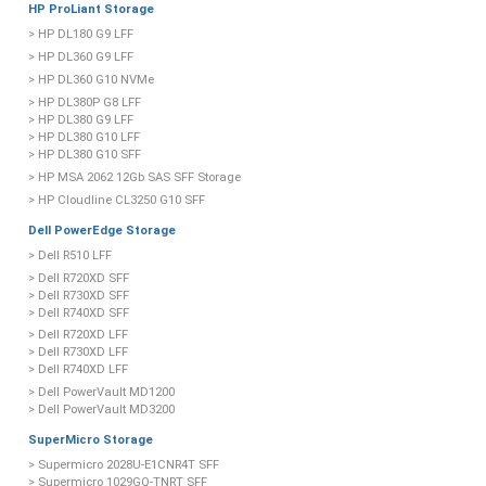
HP ProLiant Storage
> HP DL180 G9 LFF
> HP DL360 G9 LFF
> HP DL360 G10 NVMe
> HP DL380P G8 LFF
> HP DL380 G9 LFF
> HP DL380 G10 LFF
> HP DL380 G10 SFF
> HP MSA 2062 12Gb SAS SFF Storage
> HP Cloudline CL3250 G10 SFF
Dell PowerEdge Storage
> Dell R510 LFF
> Dell R720XD SFF
> Dell R730XD SFF
> Dell R740XD SFF
> Dell R720XD LFF
> Dell R730XD LFF
> Dell R740XD LFF
> Dell PowerVault MD1200
> Dell PowerVault MD3200
SuperMicro Storage
> Supermicro 2028U-E1CNR4T SFF
> Supermicro 1029GQ-TNRT SFF