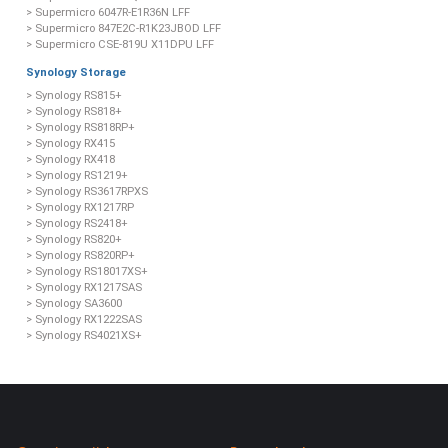
> Supermicro 6047R-E1R36N LFF
> Supermicro 847E2C-R1K23JBOD LFF
> Supermicro CSE-819U X11DPU LFF
Synology Storage
> Synology RS815+
> Synology RS818+
> Synology RS818RP+
> Synology RX415
> Synology RX418
> Synology RS1219+
> Synology RS3617RPXS
> Synology RX1217RP
> Synology RS2418+
> Synology RS820+
> Synology RS820RP+
> Synology RS18017XS+
> Synology RX1217SAS
> Synology SA3600
> Synology RX1222SAS
> Synology RS4021XS+