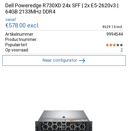
Dell Poweredge R730XD 24x SFF | 2x E5-2620v3 |
64GB 2133MHz DDR4
vanaf:
€578.00
excl.
€629.14 incl.
Artikelnummer:
9994544
Productnummer:
Populairteit:
Op voorraad:
2
Naar configurator