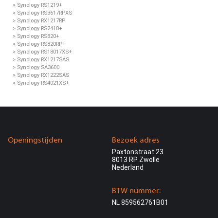
> Synology RS1219+
> Synology RS3617RPXS
> Synology RX1217RP
> Synology RS2418+
> Synology RS820+
> Synology RS820RP+
> Synology RS18017XS+
> Synology RX1217SAS
> Synology SA3600
> Synology RX1222SAS
> Synology RS4021XS+
Openingstijden
Bezoek adres
Paxtonstraat 23
8013 RP Zwolle
Nederland
BTW nummer:
NL 859562761B01