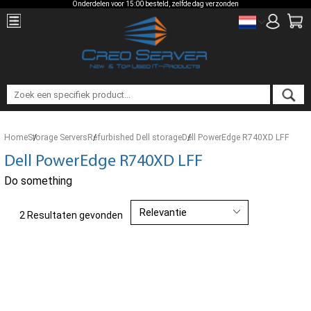
Onderdelen voor 15:00 besteld, zelfde dag verzonden
Home
Storage Servers
Refurbished Dell storage
Dell PowerEdge R740XD LFF
Dell PowerEdge R740XD LFF
Do something
2 Resultaten gevonden