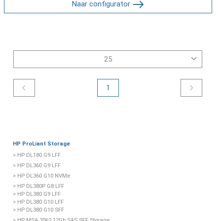
Naar configurator
1
HP ProLiant Storage
> HP DL180 G9 LFF
> HP DL360 G9 LFF
> HP DL360 G10 NVMe
> HP DL380P G8 LFF
> HP DL380 G9 LFF
> HP DL380 G10 LFF
> HP DL380 G10 SFF
> HP MSA 2062 12Gb SAS SFF Storage