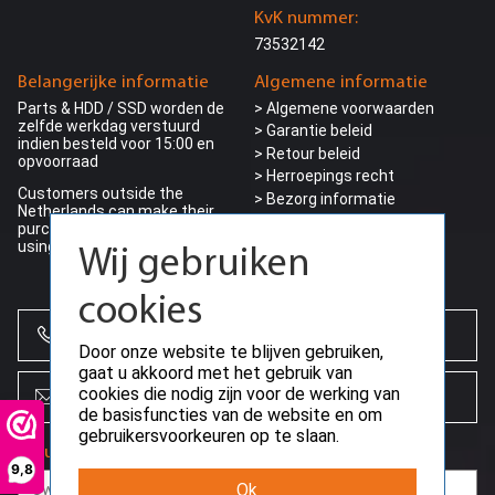
KvK nummer:
73532142
Belangerijke informatie
Algemene informatie
Parts & HDD / SSD worden de
> Algemene voorwaarden
zelfde werkdag verstuurd
> Garantie beleid
indien besteld voor 15:00 en
> Retour beleid
opvoorraad
> Herroepings recht
Customers outside the
> Bezorg informatie
Netherlands can make their
>
Privacy beleid
purchase ding VAT (0%) by
> Betalings voorwaarden
using a valid EU-VAT number
Wij gebruiken
> Betaalmogelijkheden
cookies
+31 (0)85 864 0777
Door onze website te blijven gebruiken,
gaat u akkoord met het gebruik van
cookies die nodig zijn voor de werking van
info@creoserver.com
de basisfuncties van de website en om
gebruikersvoorkeuren op te slaan.
Nieuwsbrief
9,8
Ok