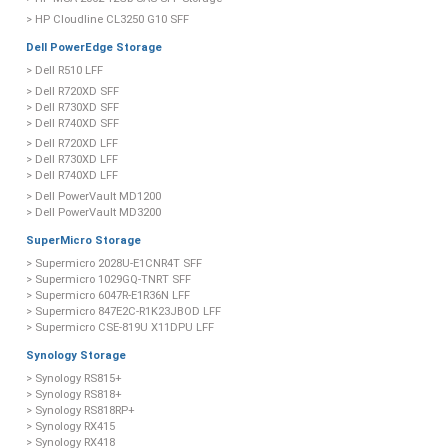
> HP Cloudline CL3250 G10 SFF
Dell PowerEdge Storage
> Dell R510 LFF
> Dell R720XD SFF
> Dell R730XD SFF
> Dell R740XD SFF
> Dell R720XD LFF
> Dell R730XD LFF
> Dell R740XD LFF
> Dell PowerVault MD1200
> Dell PowerVault MD3200
SuperMicro Storage
> Supermicro 2028U-E1CNR4T SFF
> Supermicro 1029GQ-TNRT SFF
> Supermicro 6047R-E1R36N LFF
> Supermicro 847E2C-R1K23JBOD LFF
> Supermicro CSE-819U X11DPU LFF
Synology Storage
> Synology RS815+
> Synology RS818+
> Synology RS818RP+
> Synology RX415
> Synology RX418