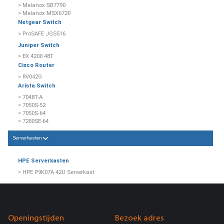
> Melanox SB7790
> Melanox MSX6720
Netgear Switch
> ProSAFE JGS516
Juniper Switch
> EX 4200 48T
Cisco Router
> RV042G
Arista Switch
> 7048T-A
> 7050S-52
> 7050S-64
> 7280SE-64
Serverkasten
HPE Serverkasten
> HPE P9K07A 42U Serverkast
Openingstijden
Bezoek adres