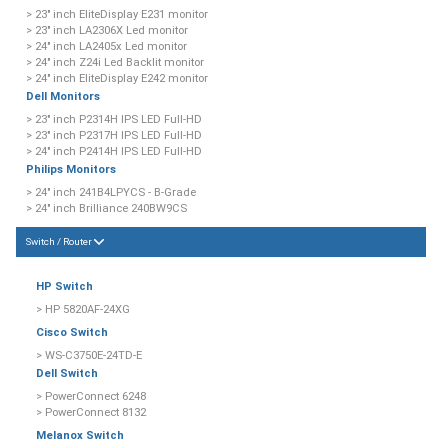
> 23" inch EliteDisplay E231 monitor
> 23" inch LA2306X Led monitor
> 24" inch LA2405x Led monitor
> 24" inch Z24i Led Backlit monitor
> 24" inch EliteDisplay E242 monitor
Dell Monitors
> 23" inch P2314H IPS LED Full-HD
> 23" inch P2317H IPS LED Full-HD
> 24" inch P2414H IPS LED Full-HD
Philips Monitors
> 24" inch 241B4LPYCS - B-Grade
> 24" inch Brilliance 240BW9CS
Switch / Router
HP Switch
> HP 5820AF-24XG
Cisco Switch
> WS-C3750E-24TD-E
Dell Switch
> PowerConnect 6248
> PowerConnect 8132
Melanox Switch