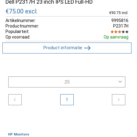
Dell P2317H 23 inch IPS LED Full-HD
€75.00
excl.
€90.75 incl.
Artikelnummer:
9995816
Productnummer:
P2317H
Populairteit:
Op voorraad:
Op aanvraag
Product informatie
1
HP Monitors