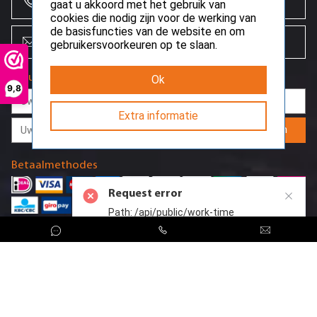
+31 (0)85 864 0777
gaat u akkoord met het gebruik van
cookies die nodig zijn voor de werking van
de basisfuncties van de website en om
info@creoserver.com
gebruikersvoorkeuren op te slaan.
Nieuwsbrief
Ok
9,8
Extra informatie
Aanmelden
Betaalmethodes
Request error
Path: /api/public/work-time