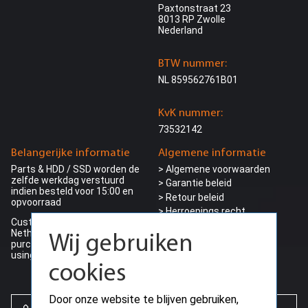
Paxtonstraat 23
8013 RP Zwolle
Nederland
BTW nummer:
NL 859562761B01
KvK nummer:
73532142
Belangerijke informatie
Algemene informatie
Parts & HDD / SSD worden de
> Algemene voorwaarden
zelfde werkdag verstuurd
> Garantie beleid
indien besteld voor 15:00 en
> Retour beleid
opvoorraad
> Herroepings recht
Customers outside the
> Bezorg informatie
Netherlands can make their
Wij gebruiken
>
Privacy beleid
purchase ding VAT (0%) by
> Betalings voorwaarden
using a valid EU-VAT number
> Betaalmogelijkheden
cookies
Door onze website te blijven gebruiken,