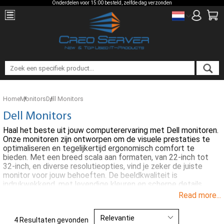
Onderdelen voor 15:00 besteld, zelfde dag verzonden
Home
Monitors
Dell Monitors
Dell Monitors
Haal het beste uit jouw computerervaring met Dell monitoren.
Onze monitoren zijn ontworpen om de visuele prestaties te
optimaliseren en tegelijkertijd ergonomisch comfort te
bieden. Met een breed scala aan formaten, van 22-inch tot
32-inch, en diverse resolutieopties, vind je zeker de juiste
monitor voor jouw behoeften. De beeldkwaliteit is
indrukwekkend, met levendige kleuren en scherpe details.
Bovendien bieden veel van onze monitoren functies zoals
Read more...
ingebouwde luidsprekers, USB-hubs en geavanceerde
connectiviteitsopties. Of je nu een monitor nodig hebt voor
productiviteit, creatief werk of gaming, Dell heeft de
4 Resultaten gevonden