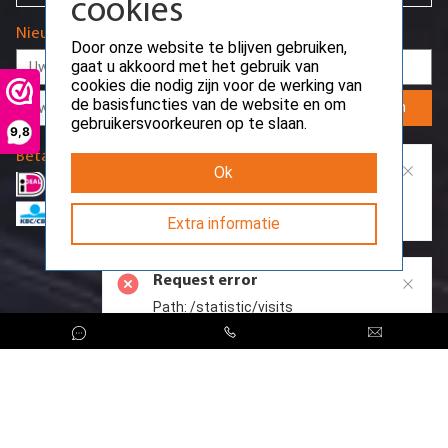
cookies
Nieuwsbrief
Door onze website te blijven gebruiken,
gaat u akkoord met het gebruik van
cookies die nodig zijn voor de werking van
de basisfuncties van de website en om
Aanmelden
gebruikersvoorkeuren op te slaan.
9,8
Betaalmethodes
Ok
Extra informatie
Request error
Path: /api/public/webwinkel-
Request error
keur/reviews/overview
Path: /statistic/visits