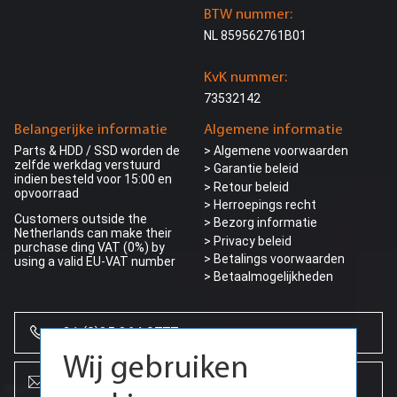
BTW nummer:
NL 859562761B01
KvK nummer:
73532142
Belangerijke informatie
Algemene informatie
Parts & HDD / SSD worden de
> Algemene voorwaarden
zelfde werkdag verstuurd
> Garantie beleid
indien besteld voor 15:00 en
> Retour beleid
opvoorraad
> Herroepings recht
Customers outside the
> Bezorg informatie
Netherlands can make their
>
Privacy beleid
purchase ding VAT (0%) by
> Betalings voorwaarden
using a valid EU-VAT number
> Betaalmogelijkheden
+31 (0)85 864 0777
Wij gebruiken
info@creoserver.com