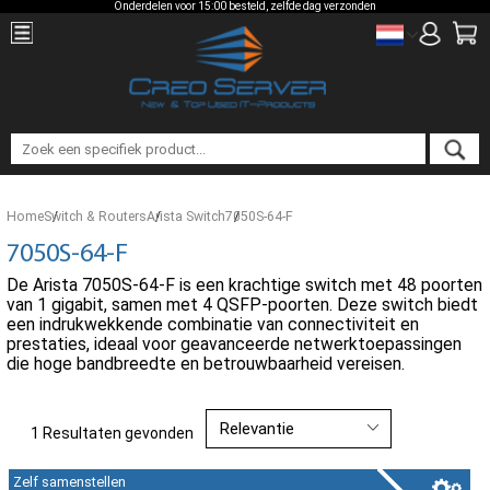
Onderdelen voor 15:00 besteld, zelfde dag verzonden
Home
Switch & Routers
Arista Switch
7050S-64-F
7050S-64-F
De Arista 7050S-64-F is een krachtige switch met 48 poorten
van 1 gigabit, samen met 4 QSFP-poorten. Deze switch biedt
een indrukwekkende combinatie van connectiviteit en
prestaties, ideaal voor geavanceerde netwerktoepassingen
die hoge bandbreedte en betrouwbaarheid vereisen.
1 Resultaten gevonden
Zelf samenstellen