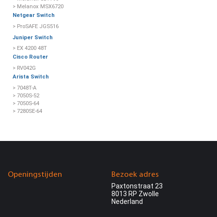
> Melanox MSX6720
Netgear Switch
> ProSAFE JGS516
Juniper Switch
> EX 4200 48T
Cisco Router
> RV042G
Arista Switch
> 7048T-A
> 7050S-52
> 7050S-64
> 7280SE-64
Openingstijden
Bezoek adres
Paxtonstraat 23
8013 RP Zwolle
Nederland