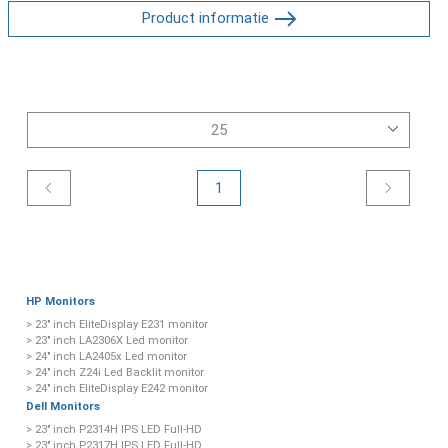
Product informatie
1
HP Monitors
> 23" inch EliteDisplay E231 monitor
> 23" inch LA2306X Led monitor
> 24" inch LA2405x Led monitor
> 24" inch Z24i Led Backlit monitor
> 24" inch EliteDisplay E242 monitor
Dell Monitors
> 23" inch P2314H IPS LED Full-HD
> 23" inch P2317H IPS LED Full-HD