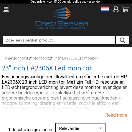
Onderdelen voor 15:00 besteld, zelfde dag verzonden
Home
Monitors
HP Monitors
23" inch LA2306X Led monitor
23" inch LA2306X Led monitor
Ervaar hoogwaardige beeldkwaliteit en efficiëntie met de HP
LA2306X 23-inch LED-monitor. Met zijn Full HD-resolutie en
LED-achtergrondverlichting levert deze monitor levendige en
heldere beelden voor al je zakelijke behoeften. Het
ergonomische ontwerp biedt aanpassingsmogelijkheden in
hoogte, kanteling, draaiing en rotatie, zodat je altijd in een
comfortabele positie kunt werken. Met de
energiebesparende functies voldoet de LA2306X aan
Read more...
milieunormen zonder in te leveren op prestaties. Dankzij de
uitgebreide connectiviteitsopties en duurzaamheid is deze
monitor een ideale keuze voor kantoren en zakelijke
1 Resultaten gevonden