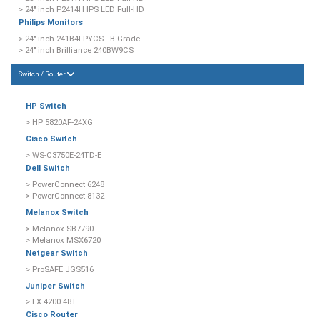
> 24" inch P2414H IPS LED Full-HD
Philips Monitors
> 24" inch 241B4LPYCS - B-Grade
> 24" inch Brilliance 240BW9CS
Switch / Router
HP Switch
> HP 5820AF-24XG
Cisco Switch
> WS-C3750E-24TD-E
Dell Switch
> PowerConnect 6248
> PowerConnect 8132
Melanox Switch
> Melanox SB7790
> Melanox MSX6720
Netgear Switch
> ProSAFE JGS516
Juniper Switch
> EX 4200 48T
Cisco Router