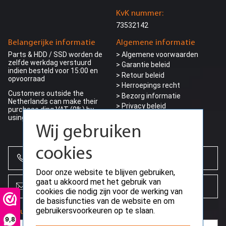
KvK nummer:
73532142
Belangerijke informatie
Algemene informatie
Parts & HDD / SSD worden de
> Algemene voorwaarden
zelfde werkdag verstuurd
> Garantie beleid
indien besteld voor 15:00 en
> Retour beleid
opvoorraad
> Herroepings recht
Customers outside the
> Bezorg informatie
Netherlands can make their
>
Privacy beleid
purchase ding VAT (0%) by
> Betalings voorwaarden
using a valid EU-VAT number
> Betaalmogelijkheden
Wij gebruiken
cookies
+31 (0)85 864 0777
Door onze website te blijven gebruiken,
gaat u akkoord met het gebruik van
info@creoserver.com
cookies die nodig zijn voor de werking van
de basisfuncties van de website en om
gebruikersvoorkeuren op te slaan.
Nieuwsbrief
9,8