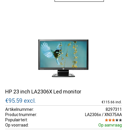
omgevingen waar efficiëntie en betrouwbaarheid van cruciaal
belang zijn.
HP 23 inch LA2306X Led monitor
€95.59
excl.
€115.66 incl.
Artikelnummer:
8297311
Productnummer:
LA2306x / XN375AA
Populairteit:
Op voorraad:
Op aanvraag