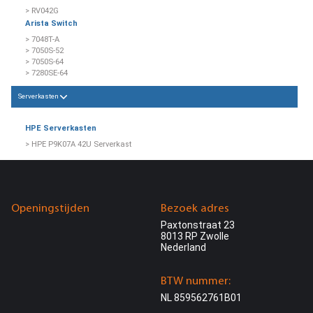
> RV042G
Arista Switch
> 7048T-A
> 7050S-52
> 7050S-64
> 7280SE-64
Serverkasten
HPE Serverkasten
> HPE P9K07A 42U Serverkast
Openingstijden
Bezoek adres
Paxtonstraat 23
8013 RP Zwolle
Nederland
BTW nummer:
NL 859562761B01