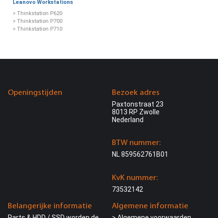
Leanovo Workstations
> Thinkstation P620
> Thinkstation P700
> Thinkstation P710
Openingstijden
Bezoek adres
Paxtonstraat 23
8013 RP Zwolle
Nederland
BTW nummer:
NL 859562761B01
KvK nummer:
73532142
Belangerijke informatie
Algemene informatie
Parts & HDD / SSD worden de
> Algemene voorwaarden