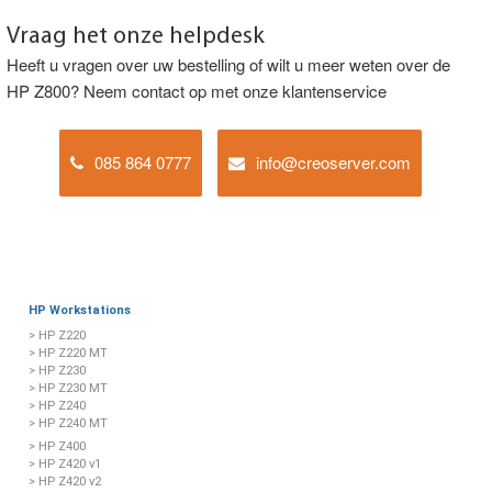
Vraag het onze helpdesk
Heeft u vragen over uw bestelling of wilt u meer weten over de
HP Z800? Neem contact op met onze klantenservice
085 864 0777
info@creoserver.com
HP Workstations
> HP Z220
> HP Z220 MT
> HP Z230
> HP Z230 MT
> HP Z240
> HP Z240 MT
> HP Z400
> HP Z420 v1
> HP Z420 v2