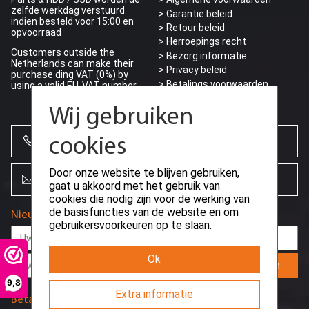
zelfde werkdag verstuurd
> Garantie beleid
indien besteld voor 15:00 en
> Retour beleid
opvoorraad
> Herroepings recht
Customers outside the
> Bezorg informatie
Netherlands can make their
>
Privacy beleid
purchase ding VAT (0%) by
> Betalings voorwaarden
using a valid EU-VAT number
> Betaalmogelijkheden
Wij gebruiken
+31 (0)85 864 0777
cookies
Door onze website te blijven gebruiken,
info@creoserver.com
gaat u akkoord met het gebruik van
cookies die nodig zijn voor de werking van
de basisfuncties van de website en om
Nieuwsbrief
gebruikersvoorkeuren op te slaan.
Ok
Aanmelden
9,8
Extra informatie
Betaalmethodes