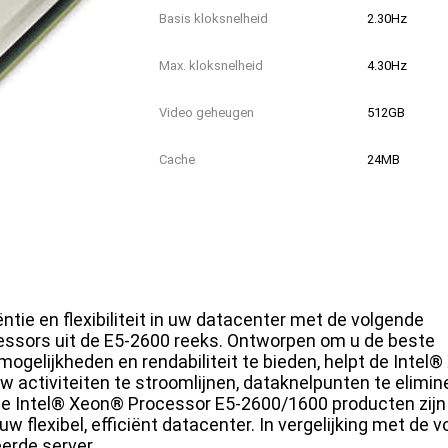
Basis kloksnelheid
2.30Hz
Max. kloksnelheid
4.30Hz
Video geheugen
512GB
Cache
24MB
TDP
140Wat
Hyperthreading / SMT
CD806730380
Part nummer
SR3RX
ntie en flexibiliteit in uw datacenter met de volgende
essors uit de E5-2600 reeks. Ontworpen om u de beste
mogelijkheden en rendabiliteit te bieden, helpt de Intel
Socket
LGA 2066
activiteiten te stroomlijnen, dataknelpunten te elimin
en De Intel® Xeon® Processor E5-2600/1600 producten zijn
Conditie
Refurbished
uw flexibel, efficiënt datacenter. In vergelijking met de v
erde server.