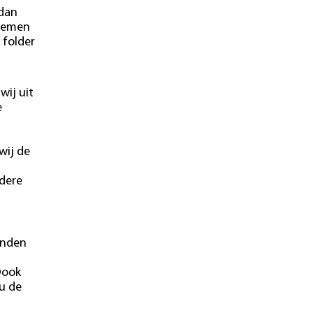
 dan
blemen
 folder
wij uit
e
wij de
ndere
onden
Oook
u de