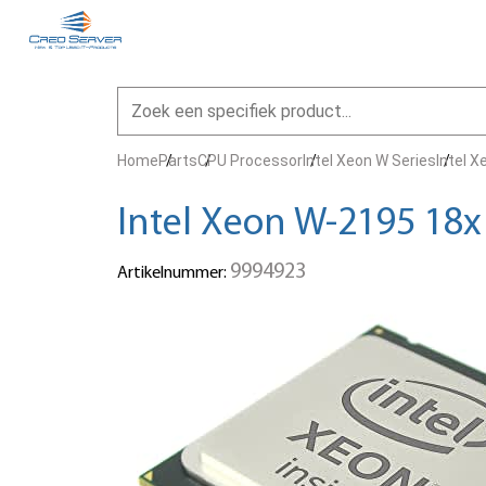
Home
Parts
CPU Processor
Intel Xeon W Series
Intel 
Intel Xeon W-2195 18x
9994923
Artikelnummer: