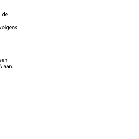
m de
 volgens
 een
A aan.