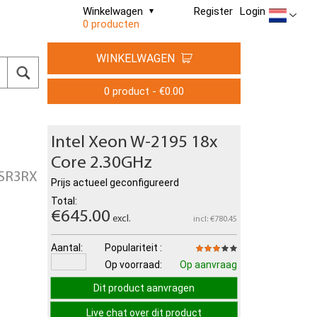
Winkelwagen
Register
Login
0 producten
WINKELWAGEN
0 product - €0.00
Intel Xeon W-2195 18x
Core 2.30GHz
 SR3RX
Prijs actueel geconfigureerd
Total:
€645.00
excl.
incl: €780.45
Aantal:
Populariteit :
Op voorraad:
Op aanvraag
Dit product aanvragen
Live chat over dit product