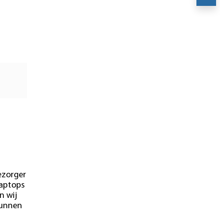
27
ezorger
laptops
n wij
kunnen