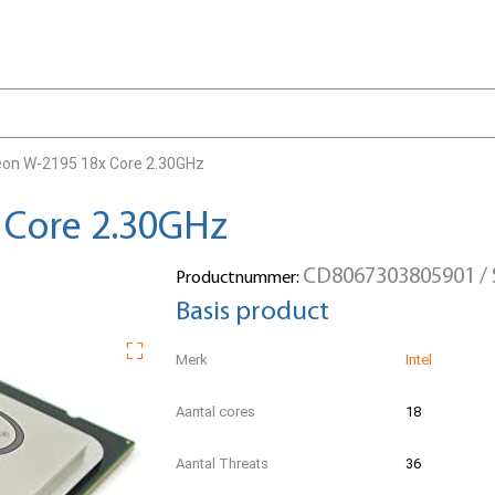
Xeon W-2195 18x Core 2.30GHz
 Core 2.30GHz
CD8067303805901 /
Productnummer:
Basis product
Merk
Intel
Aantal cores
18
Aantal Threats
36