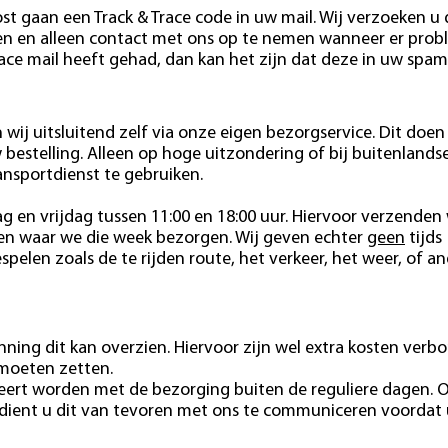
st gaan een Track & Trace code in uw mail. Wij verzoeken u
den en alleen contact met ons op te nemen wanneer er pro
race mail heeft gehad, dan kan het zijn dat deze in uw spam
wij uitsluitend zelf via onze eigen bezorgservice. Dit doen 
estelling. Alleen op hoge uitzondering of bij buitenlands
ansportdienst te gebruiken.
 en vrijdag tussen 11:00 en 18:00 uur. Hiervoor verzenden 
ten waar we die week bezorgen. Wij geven echter
geen
tijds
pelen zoals de te rijden route, het verkeer, het weer, of a
ning dit kan overzien. Hiervoor zijn wel extra kosten verb
 moeten zetten.
eert worden met de bezorging buiten de reguliere dagen. 
 dient u dit van tevoren met ons te communiceren voordat 