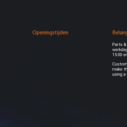
Openingstijden
Belang
Parts &
werkdag
15:00 e
Custome
make th
using a