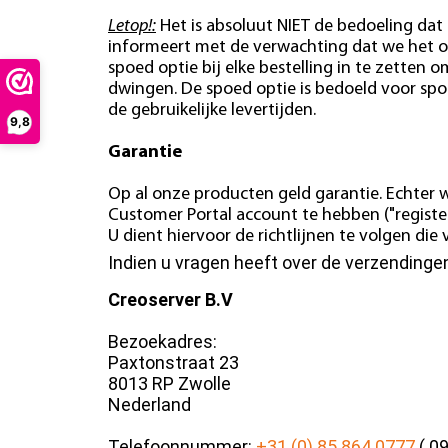
Letop!:
Het is absoluut NIET de bedoeling dat 
informeert met de verwachting dat we het o
spoed optie bij elke bestelling in te zetten o
dwingen. De spoed optie is bedoeld voor spo
de gebruikelijke levertijden.
9,8
Garantie
Op al onze producten geld garantie. Echter w
Customer Portal account te hebben ("register
U dient hiervoor de richtlijnen te volgen di
Indien u vragen heeft over de verzending
Creoserver B.V
Bezoekadres:
Paxtonstraat 23
8013 RP Zwolle
Nederland
Telefoonnummer:
+31 (0) 85 864 0777
( 09