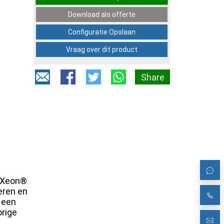
Download als offerte
Configuratie Opslaan
Vraag over dit product
Share
5901 /
® Xeon®
eren en
 een
orige