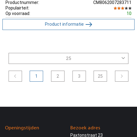
Productnummer:
CM8062007283711
Populairteit:
Op voorraad:
10
Product informatie
1
2
3
25
Openingstijden
Bezoek adres
Paxtonstraat 23