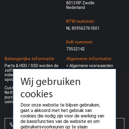
8013 RP Zwolle
Nederland
BTW nummer:
NL 859562761B01
KvK nummer:
73532142
Belangerijke informatie
Algemene informatie
Parts & HDD / SSD worden de
> Algemene voorwaarden
zelfde werkdag verstuurd
> Garantie beleid
indien besteld voor 15:00 en
> Retour beleid
opvoorraad
Wij gebruiken
> Herroepings recht
Customers outside the
> Bezorg informatie
cookies
Netherlands can make their
>
Privacy beleid
purchase ding VAT (0%) by
> Betalings voorwaarden
using a valid EU-VAT number
Door onze website te blijven gebruiken,
> Betaalmogelijkheden
gaat u akkoord met het gebruik van
cookies die nodig zijn voor de werking van
de basisfuncties van de website en om
+31 (0)85 864 0777
gebruikersvoorkeuren op te slaan.