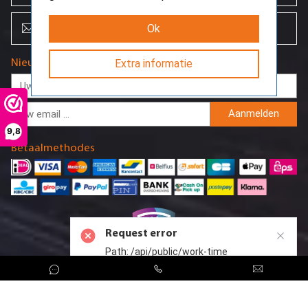
info@creoserver.com
Ok
Nieuwsbrief
Extra informatie
Aanmelden
9,8
Betaalmethodes
Request error
Path: /api/public/work-time