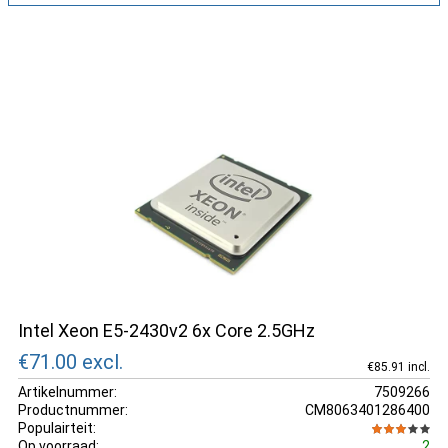
Intel Xeon E5-2430v2 6x Core 2.5GHz
€71.00
excl.
€85.91 incl.
Artikelnummer:
7509266
Productnummer:
CM8063401286400
Populairteit:
Op voorraad:
2