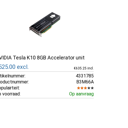
VIDIA Tesla K10 8GB Accelerator unit
525.00
excl.
€635.25 incl.
tikelnummer:
4331785
roductnummer:
B3M66A
pulairteit:
 voorraad:
Op aanvraag