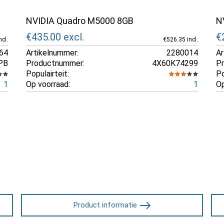
NVIDIA Quadro M5000 8GB
N
€435.00
excl.
€
cl.
€526.35 incl.
64
Artikelnummer:
2280014
Ar
PB
Productnummer:
4X60K74299
P
Populairteit:
Po
1
Op voorraad:
1
Op
Product informatie