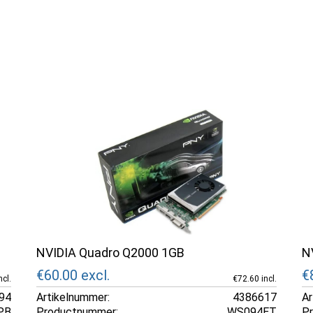
NVIDIA Quadro Q2000 1GB
N
€60.00
excl.
€
cl.
€72.60 incl.
94
Artikelnummer:
4386617
Ar
PB
Productnummer:
WS094ET
P