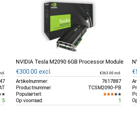
NVIDIA Tesla M2090 6GB Processor Module
N
€300.00
excl.
€
ncl.
€363.00 incl.
47
Artikelnummer:
7617887
Ar
AT
Productnummer:
TCSM2090-PB
P
Populairteit:
Po
5
Op voorraad:
1
Op