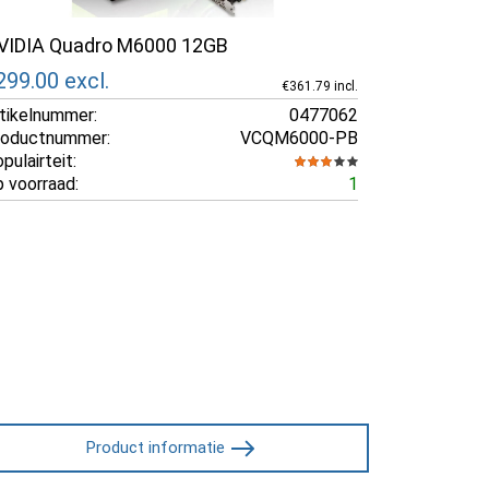
VIDIA Quadro M6000 12GB
299.00
excl.
€361.79 incl.
tikelnummer:
0477062
roductnummer:
VCQM6000-PB
pulairteit:
 voorraad:
1
Product informatie