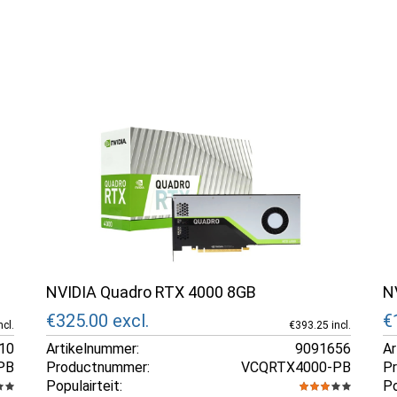
NVIDIA Quadro RTX 4000 8GB
N
€325.00
excl.
€
ncl.
€393.25 incl.
10
Artikelnummer:
9091656
Ar
PB
Productnummer:
VCQRTX4000-PB
P
Populairteit:
Po