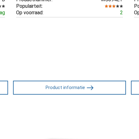
Populairteit:
Po
aag
Op voorraad:
2
Op
Product informatie