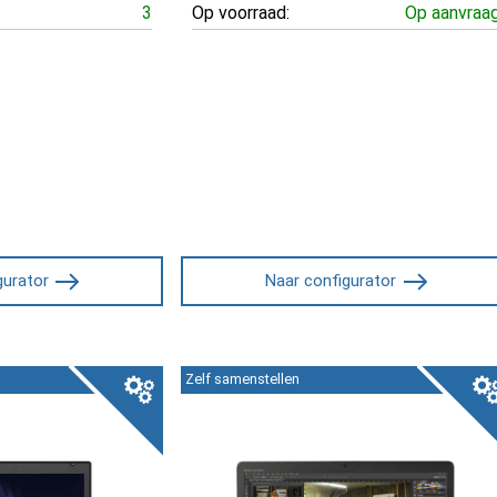
3
Op voorraad:
Op aanvraa
gurator
Naar configurator
Zelf samenstellen