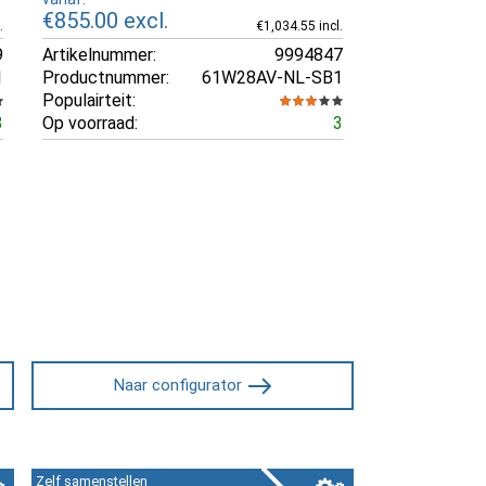
€855.00
excl.
.
€1,034.55 incl.
9
Artikelnummer:
9994847
1
Productnummer:
61W28AV-NL-SB1
Populairteit:
3
Op voorraad:
3
Naar configurator
Zelf samenstellen