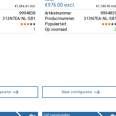
€976.00
excl.
€1,066.01 incl.
€1,180.96 incl
9994838
Artikelnummer:
999483
313N7EA-NL-SB1
Productnummer:
313N7EA-NL-SB
Populairteit:
1
Op voorraad:
gurator
Naar configurator
Zelf samenstellen