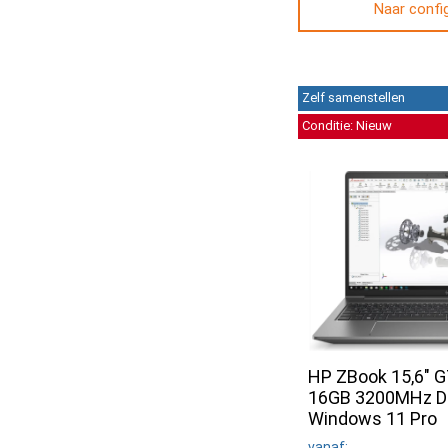
Naar confi
Zelf samenstellen
Conditie: Nieuw
HP ZBook 15,6" G7
16GB 3200MHz DD
Windows 11 Pro
vanaf: