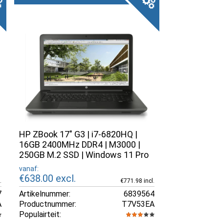
HP ZBook 17" G3 | i7-6820HQ |
16GB 2400MHz DDR4 | M3000 |
250GB M.2 SSD | Windows 11 Pro
vanaf:
€638.00
excl.
.
€771.98 incl.
7
Artikelnummer:
6839564
A
Productnummer:
T7V53EA
Populairteit: