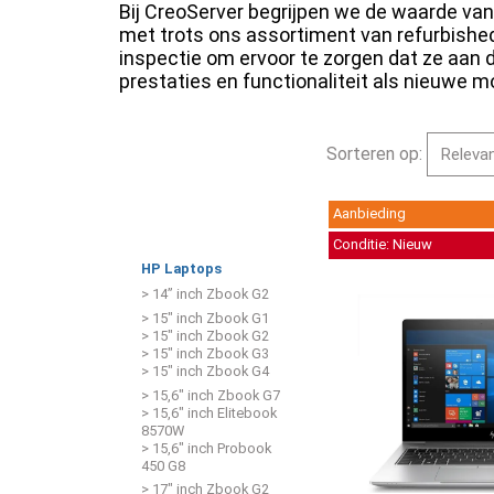
Bij CreoServer begrijpen we de waarde va
met trots ons assortiment van refurbishe
inspectie om ervoor te zorgen dat ze aan
prestaties en functionaliteit als nieuwe mo
Sorteren op:
Aanbieding
Conditie: Nieuw
HP Laptops
> 14” inch Zbook G2
> 15" inch Zbook G1
> 15" inch Zbook G2
> 15" inch Zbook G3
> 15" inch Zbook G4
> 15,6" inch Zbook G7
> 15,6" inch Elitebook
8570W
> 15,6" inch Probook
450 G8
> 17" inch Zbook G2