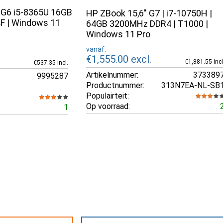
 G6 i5-8365U 16GB
HP ZBook 15,6" G7 | i7-10750H |
F | Windows 11
64GB 3200MHz DDR4 | T1000 |
Windows 11 Pro
vanaf:
€1,555.00
excl.
€1,881.55 incl
€537.35 incl.
Artikelnummer:
373389
9995287
Productnummer:
313N7EA-NL-SB
Populairteit:
Op voorraad:
1