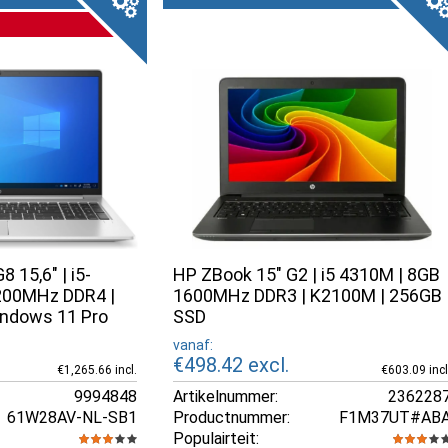
 15,6" | i5-
HP ZBook 15" G2 | i5 4310M | 8GB
200MHz DDR4 |
1600MHz DDR3 | K2100M | 256GB
ndows 11 Pro
SSD
vanaf:
€498.42
excl.
€1,265.66 incl.
€603.09 incl
9994848
Artikelnummer:
236228
61W28AV-NL-SB1
Productnummer:
F1M37UT#AB
Populairteit: