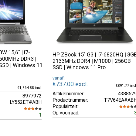
W 15,6" | i7-
HP ZBook 15" G3 | i7-6820HQ | 8G
600MHz DDR3 |
2133MHz DDR4 | M1000 | 256GB
SSD | Windows 11
SSD | Windows 11 Pro
vanaf:
€737.00
excl.
€891.77 incl
€1,364.88 incl.
Artikelnummer:
438852
8977972
Productnummer:
T7V64EA#AB
LY552ET#ABH
Populairteit:
Op voorraad:
1