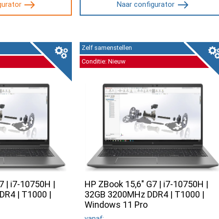
gurator
Naar configurator
Zelf samenstellen
Conditie: Nieuw
 | i7-10750H |
HP ZBook 15,6" G7 | i7-10750H |
R4 | T1000 |
32GB 3200MHz DDR4 | T1000 |
Windows 11 Pro
vanaf: