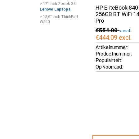
> 17" inch Zbook G3
HP EliteBook 840
Lenovo Laptops
256GB BT WiFi 14
> 15,6" inch ThinkPad
Pro
W540
€554.00
vanaf:
€444.09
excl.
Artikelnummer:
Productnummer:
Populairteit:
Op voorraad: