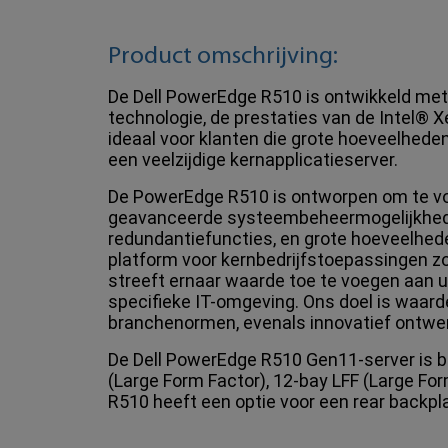
Product omschrijving:
De Dell PowerEdge R510 is ontwikkeld met
technologie, de prestaties van de Intel®
ideaal voor klanten die grote hoeveelheden
een veelzijdige kernapplicatieserver.
De PowerEdge R510 is ontworpen om te vo
geavanceerde systeembeheermogelijkhede
redundantiefuncties, en grote hoeveelhede
platform voor kernbedrijfstoepassingen z
streeft ernaar waarde toe te voegen aan uw
specifieke IT-omgeving. Ons doel is waar
branchenormen, evenals innovatief ontwer
De Dell PowerEdge R510 Gen11-server is be
(Large Form Factor), 12-bay LFF (Large Fo
R510 heeft een optie voor een rear backpla