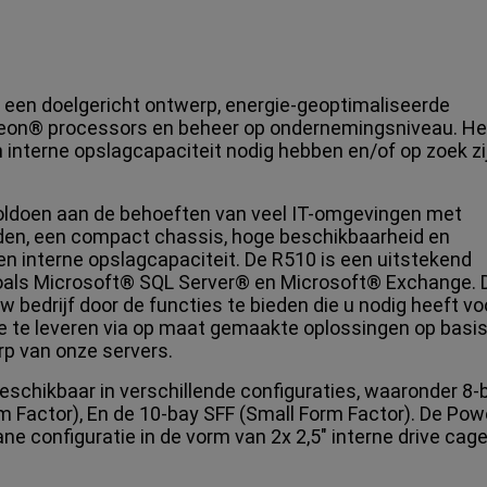
 een doelgericht ontwerp, energie-geoptimaliseerde
 Xeon® processors en beheer op ondernemingsniveau. Het
 interne opslagcapaciteit nodig hebben en/of op zoek zi
ldoen aan de behoeften van veel IT-omgevingen met
n, een compact chassis, hoge beschikbaarheid en
n interne opslagcapaciteit. De R510 is een uitstekend
oals Microsoft® SQL Server® en Microsoft® Exchange. D
 bedrijf door de functies te bieden die u nodig heeft v
de te leveren via op maat gemaakte oplossingen op basi
p van onze servers.
schikbaar in verschillende configuraties, waaronder 8-
rm Factor), En de 10-bay SFF (Small Form Factor). De Po
ne configuratie in de vorm van 2x 2,5" interne drive cage