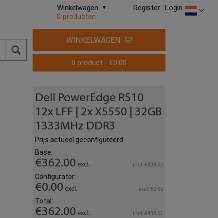
Winkelwagen
Register
Login
0 producten
WINKELWAGEN
0 product - €0.00
Dell PowerEdge R510
12x LFF | 2x X5550 | 32GB
1333MHz DDR3
Prijs actueel geconfigureerd
Base:
€362.00
excl.
incl: €438.02
Configurator:
€0.00
excl.
incl: €0.00
Total:
€362.00
excl.
incl: €438.02