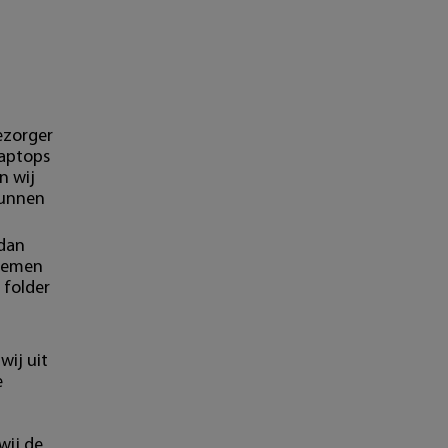
ezorger
laptops
n wij
kunnen
 dan
blemen
 folder
wij uit
e
wij de