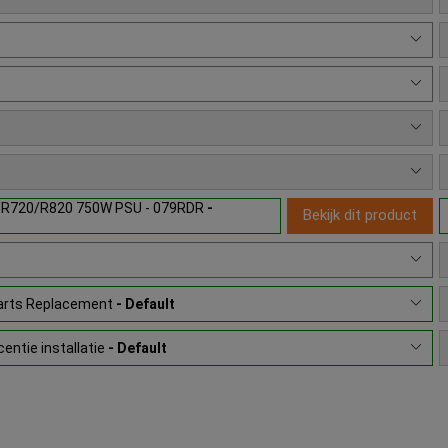
0/R720/R820 750W PSU - 079RDR
-
Bekijk dit product
Parts Replacement
- Default
entie installatie
- Default