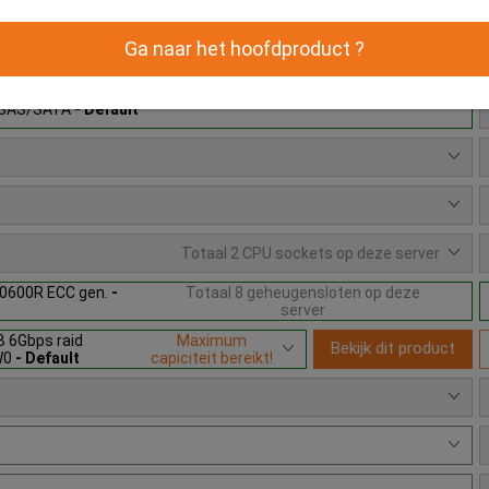
Ga naar het hoofdproduct ?
product
FF SAS/SATA
- Default
Totaal 2 CPU sockets op deze server
0600R ECC gen.
-
Totaal 8 geheugensloten op deze
server
 6Gbps raid
Maximum
Bekijk dit product
6W0
- Default
capiciteit bereikt!