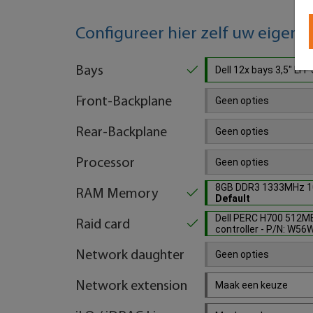
Configureer hier zelf uw eigen 
Bays
Dell 12x bays 3,5" L
Front-Backplane
Geen opties
Rear-Backplane
Geen opties
Processor
Geen opties
8GB DDR3 1333MHz 1
RAM Memory
Default
Dell PERC H700 512MB
Raid card
controller - P/N: W5
Network daughter
Geen opties
Network extension
Maak een keuze