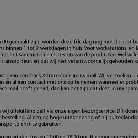
15:00 gemaakt zijn, worden dezelfde dag nog met de post b
s binnen 1 tot 2 werkdagen in huis. Voor workstations, en 
 met het samenstellen en testen van de producten. Wel wille
 transporteur, en dat wij niet verantwoordelijk gehouden 
st gaan een Track & Trace code in uw mail. Wij verzoeken u
den en alleen contact met ons op te nemen wanneer er pro
race mail heeft gehad, dan kan het zijn dat deze in uw spam
wij uitsluitend zelf via onze eigen bezorgservice. Dit doen 
estelling. Alleen op hoge uitzondering of bij buitenlands
ansportdienst te gebruiken.
 en vrijdag tussen 11:00 en 18:00 uur. Hiervoor verzenden 