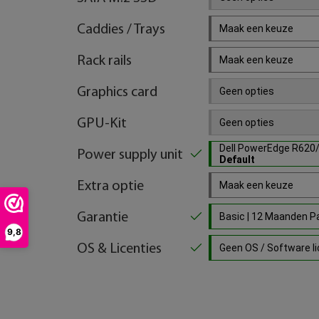
Caddies / Trays
Maak een keuze
Rack rails
Maak een keuze
Graphics card
Geen opties
GPU-Kit
Geen opties
Dell PowerEdge R62
Power supply unit
Default
Extra optie
Maak een keuze
Garantie
Basic | 12 Maanden 
9,8
OS & Licenties
Geen OS / Software lic