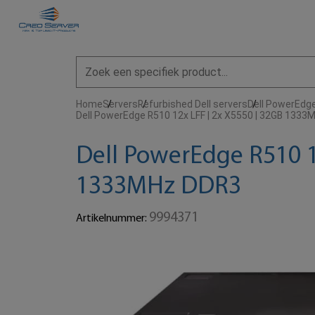
Home
Servers
Refurbished Dell servers
Dell PowerEdg
Dell PowerEdge R510 12x LFF | 2x X5550 | 32GB 133
Dell PowerEdge R510 1
1333MHz DDR3
9994371
Artikelnummer: