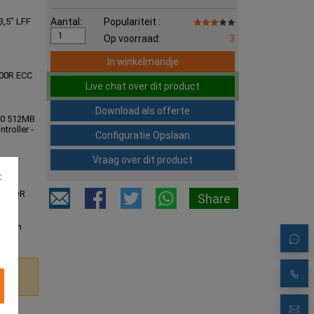
3,5" LFF
Aantal:
Populariteit :
Op voorraad:
3
In winkelmandje
00R ECC
Live chat over dit product
Download als offerte
00 512MB
troller -
Configuratie Opslaan
Vraag over dit product
ge
820
079RDR
Share
anden
ement
ftware
nen
atie