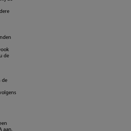
ndere
onden
Oook
u de
m de
 volgens
 een
A aan.