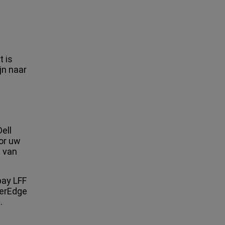
 is
jn naar
ell
oor uw
s van
bay LFF
werEdge
.