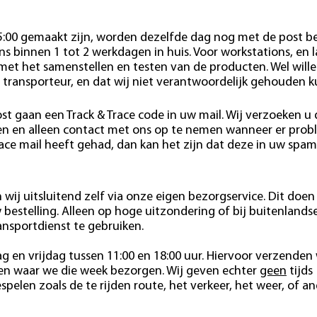
15:00 gemaakt zijn, worden dezelfde dag nog met de post b
s binnen 1 tot 2 werkdagen in huis. Voor workstations, en 
 met het samenstellen en testen van de producten. Wel wille
 transporteur, en dat wij niet verantwoordelijk gehouden 
st gaan een Track & Trace code in uw mail. Wij verzoeken u
den en alleen contact met ons op te nemen wanneer er pro
race mail heeft gehad, dan kan het zijn dat deze in uw spam
wij uitsluitend zelf via onze eigen bezorgservice. Dit doen 
estelling. Alleen op hoge uitzondering of bij buitenlands
ansportdienst te gebruiken.
 en vrijdag tussen 11:00 en 18:00 uur. Hiervoor verzenden 
ten waar we die week bezorgen. Wij geven echter
geen
tijds
pelen zoals de te rijden route, het verkeer, het weer, of a