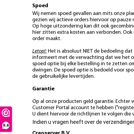
Spoed
Wij nemen spoed gevallen aan mits onze plan
gezien wij actieve orders hiervoor op pauze
Op hoge uitzondering kan dit ook gecombin
hier zitten extra kosten aan verbonden. Ook
order maakt.
Letop!:
Het is absoluut NIET de bedoeling dat 
informeert met de verwachting dat we het o
spoed optie bij elke bestelling in te zetten o
dwingen. De spoed optie is bedoeld voor spo
de gebruikelijke levertijden.
Garantie
Op al onze producten geld garantie. Echter w
Customer Portal account te hebben ("register
U dient hiervoor de richtlijnen te volgen di
Indien u vragen heeft over de verzending
9,8
Creoserver B.V