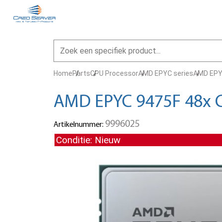
Home
Parts
CPU Processor
AMD EPYC series
AMD EPYC
AMD EPYC 9475F 48x C
9996025
Artikelnummer:
Conditie: Nieuw