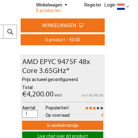
Winkelwagen
Register
Login
0 producten
WINKELWAGEN
0 product - €0.00
AMD EPYC 9475F 48x
Core 3.65GHz*
Prijs actueel geconfigureerd
Total:
€4,200.00
excl.
incl: €5,082.00
Aantal:
Populariteit :
Op voorraad:
4
In winkelmandje
Live chat over dit product