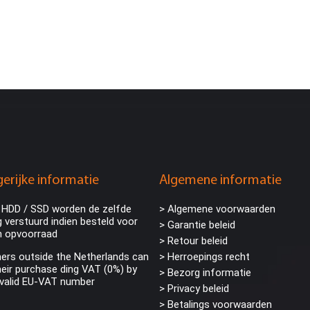
erijke informatie
Algemene informatie
 HDD / SSD worden de zelfde
> Algemene voorwaarden
 verstuurd indien besteld voor
> Garantie beleid
n opvoorraad
> Retour beleid
rs outside the Netherlands can
> Herroepings recht
eir purchase ding VAT (0%) by
> Bezorg informatie
 valid EU-VAT number
>
Privacy beleid
> Betalings voorwaarden