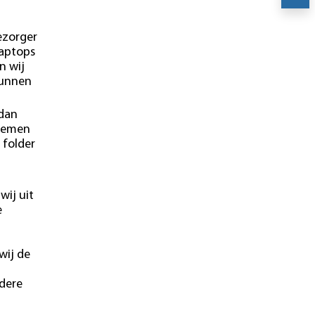
ezorger
laptops
n wij
kunnen
 dan
blemen
 folder
wij uit
e
wij de
ndere