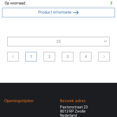
Op voorraad:
3
Product informatie
1
2
3
4
Openingstijden
Bezoek adres
Paxtonstraat 23
8013 RP Zwolle
Nederland