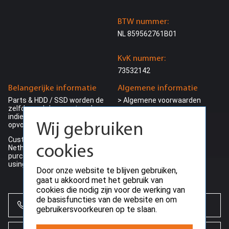
BTW nummer:
NL 859562761B01
KvK nummer:
73532142
Belangerijke informatie
Algemene informatie
Parts & HDD / SSD worden de
> Algemene voorwaarden
zelfde werkdag verstuurd
> Garantie beleid
indien besteld voor 15:00 en
> Retour beleid
opvoorraad
Wij gebruiken
> Herroepings recht
Customers outside the
> Bezorg informatie
cookies
Netherlands can make their
>
Privacy beleid
purchase ding VAT (0%) by
> Betalings voorwaarden
using a valid EU-VAT number
Door onze website te blijven gebruiken,
> Betaalmogelijkheden
gaat u akkoord met het gebruik van
cookies die nodig zijn voor de werking van
de basisfuncties van de website en om
+31 (0)85 864 0777
gebruikersvoorkeuren op te slaan.