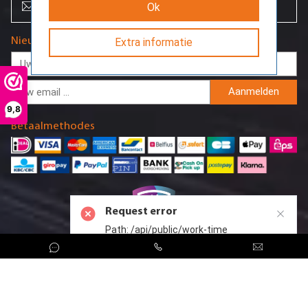
info@creoserver.com
Ok
Nieuwsbrief
Extra informatie
Aanmelden
9,8
Betaalmethodes
Request error
Path: /api/public/work-time