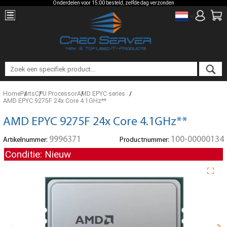
Onderdelen voor 15:00 besteld, zelfde dag verzonden
Home
Parts
CPU Processor
AMD EPYC series
AMD EPYC 9275F 24x Core 4.1GHz**
AMD EPYC 9275F 24x Core 4.1GHz**
9996371
100-00000134
Artikelnummer:
Productnummer:
Conditie: Nieuw