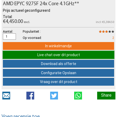
AMD EPYC 9275F 24x Core 4.1GHz**
Prijs actueel geconfigureerd
Total:
€4,450.00
excl.
incl: €5,384.50
Aantal:
Populariteit :
Op voorraad:
2
In winkelmandje
Live chat over dit product
Download als offerte
Configuratie Opslaan
Vraag over dit product
Share
Voeg recensie toe