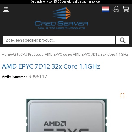
Onderdelen voor 15:00 besteld, zelfde dag verzonden
Home
Parts
CPU Processor
AMD EPYC series
AMD EPYC 7D12 32x Core 1.1GHz
AMD EPYC 7D12 32x Core 1.1GHz
9996117
Artikelnummer: