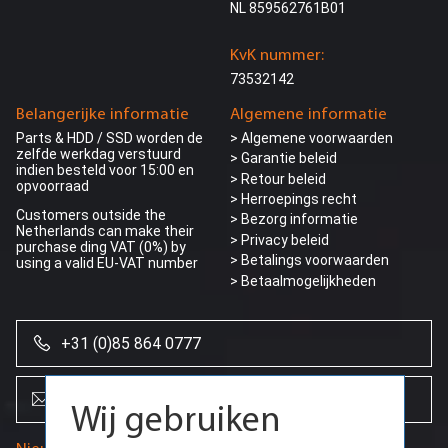
NL 859562761B01
KvK nummer:
73532142
Belangerijke informatie
Algemene informatie
Parts & HDD / SSD worden de
> Algemene voorwaarden
zelfde werkdag verstuurd
> Garantie beleid
indien besteld voor 15:00 en
> Retour beleid
opvoorraad
> Herroepings recht
Customers outside the
> Bezorg informatie
Netherlands can make their
>
Privacy beleid
purchase ding VAT (0%) by
> Betalings voorwaarden
using a valid EU-VAT number
> Betaalmogelijkheden
+31 (0)85 864 0777
info@creoserver.com
Wij gebruiken