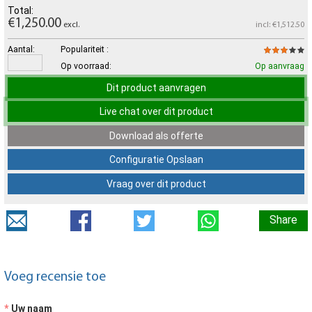
Total:
€1,250.00
excl.
incl: €1,512.50
Aantal:
Populariteit :
Op voorraad:
Op aanvraag
Dit product aanvragen
Live chat over dit product
Download als offerte
Configuratie Opslaan
Vraag over dit product
Share
Voeg recensie toe
Uw naam