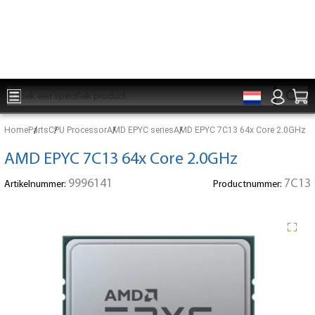
Onderdelen voor 15:00 besteld, zelfde dag verzonden
Home
Parts
CPU Processor
AMD EPYC series
AMD EPYC 7C13 64x Core 2.0GHz
AMD EPYC 7C13 64x Core 2.0GHz
9996141
7C13
Artikelnummer:
Productnummer: