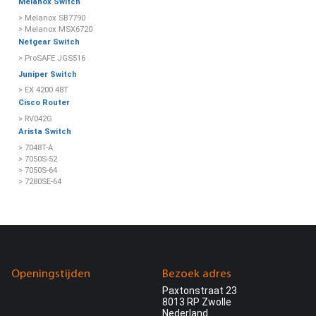
Melanox Switch
> Melanox SB7790
> Melanox MSX6720
Netgear Switch
> ProSAFE JGS516
Juniper Switch
> EX 4200 48T
Cisco Router
> RV042G
Arista Switch
> 7048T-A
> 7050S-52
> 7050S-64
> 7280SE-64
Openingstijden
Bezoek adres
Paxtonstraat 23
8013 RP Zwolle
Nederland