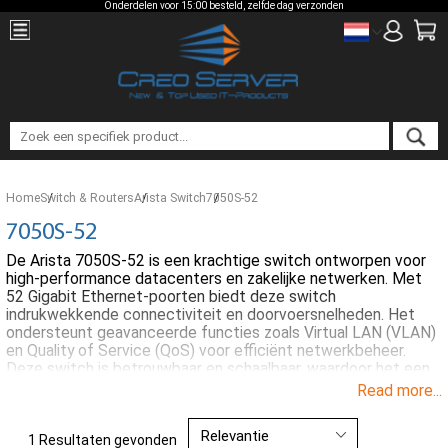
Onderdelen voor 15:00 besteld, zelfde dag verzonden
Home
Switch & Routers
Arista Switch
7050S-52
7050S-52
De Arista 7050S-52 is een krachtige switch ontworpen voor
high-performance datacenters en zakelijke netwerken. Met
52 Gigabit Ethernet-poorten biedt deze switch
indrukwekkende connectiviteit en doorvoersnelheden. Het
ondersteunt geavanceerde functies zoals Virtual LAN (VLAN)
en Quality of Service (QoS) voor efficiënt netwerkbeheer.
Deze switch is betrouwbaar en schaalbaar, waardoor het een
uitstekende keuze is voor groeiende organisaties. Met zijn
Read more...
robuuste prestaties en geavanceerde beveiligingsfuncties is
de Arista 7050S-52 ideaal voor het creëren van een krachtig
en veilig netwerk.
1 Resultaten gevonden