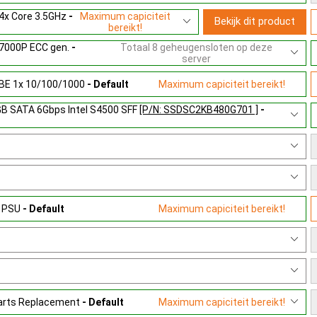
 4x Core 3.5GHz
-
Maximum capiciteit
Bekijk dit product
bereikt!
7000P ECC gen.
-
Totaal 8 geheugensloten op deze
server
GBE 1x 10/100/1000
- Default
Maximum capiciteit bereikt!
B SATA 6Gbps Intel S4500 SFF
[P/N: SSDSC2KB480G701 ]
-
W PSU
- Default
Maximum capiciteit bereikt!
Parts Replacement
- Default
Maximum capiciteit bereikt!