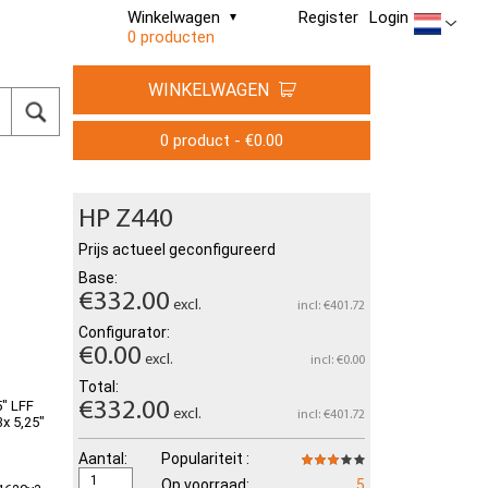
Winkelwagen
Register
Login
0 producten
WINKELWAGEN
0 product - €0.00
HP Z440
Prijs actueel geconfigureerd
Base:
€332.00
excl.
incl: €401.72
Configurator:
€0.00
excl.
incl: €0.00
Total:
5" LFF
€332.00
excl.
incl: €401.72
x 5,25"
Aantal:
Populariteit :
Op voorraad:
5