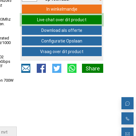
-1620v3
Hz
In winkelmandje
33Mhz
Live chat over dit product
en.
Download als offerte
grated
Configuratie Opslaan
0/1000
Vraag over dit product
02
6Gbps
FF
Share
on 700W
anden
ement
ftware
atie