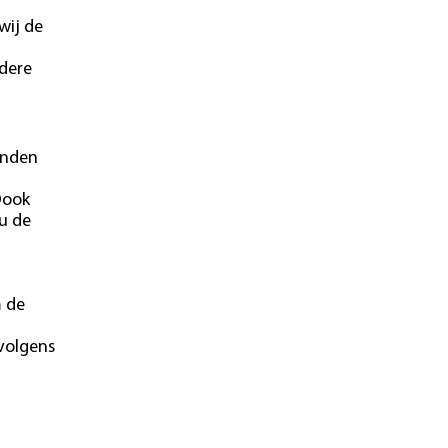
wij de
ndere
onden
Oook
u de
m de
 volgens