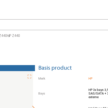
 Z440
HP Z440
Basis product
Merk
HP
HP 3x bays 3,
Bays
SAS/SATA + 3
externe