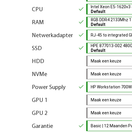
Intel Xeon E5-1620v3
CPU
Default
8GB DDR4 2133Mhz 1
RAM
Default
Netwerkadapter
RJ-45 to integrated 
HPE 877013-002 480G
SSD
Default
HDD
Maak een keuze
NVMe
Maak een keuze
Power Supply
HP Workstation 700
GPU 1
Maak een keuze
GPU 2
Maak een keuze
Garantie
Basic | 12 Maanden 