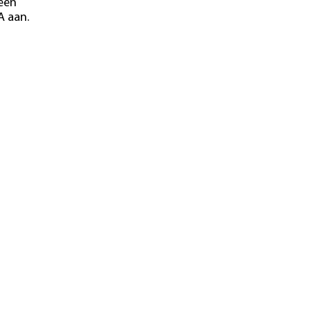
 een
A aan.