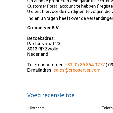
Op al onze producten geld garantie. Echter w
Customer Portal account te hebben ("register
U dient hiervoor de richtlijnen te volgen di
Indien u vragen heeft over de verzending
Creoserver B.V
Bezoekadres:
Paxtonstraat 23
8013 RP Zwolle
Nederland
Telefoonnummer:
+31 (0) 85 864 0777
( 09
E-mailadres:
sales@creoserver.com
Voeg recensie toe
Uw naam
Telef