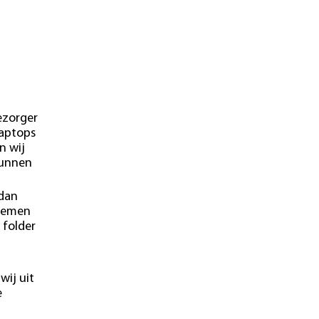
ezorger
laptops
n wij
kunnen
 dan
blemen
 folder
wij uit
e