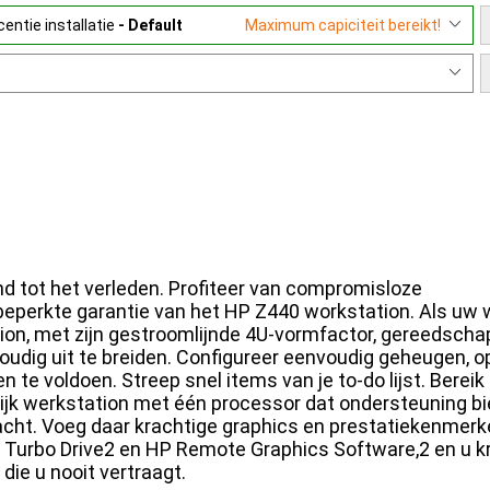
entie installatie
- Default
Maximum capiciteit bereikt!
d tot het verleden. Profiteer van compromisloze
eperkte garantie van het HP Z440 workstation. Als uw 
tion, met zijn gestroomlijnde 4U-vormfactor, gereedsch
dig uit te breiden. Configureer eenvoudig geheugen, o
e voldoen. Streep snel items van je to-do lijst. Bereik
jk werkstation met één processor dat ondersteuning bi
cht. Voeg daar krachtige graphics en prestatiekenmer
Z Turbo Drive2 en HP Remote Graphics Software,2 en u kr
ie u nooit vertraagt.