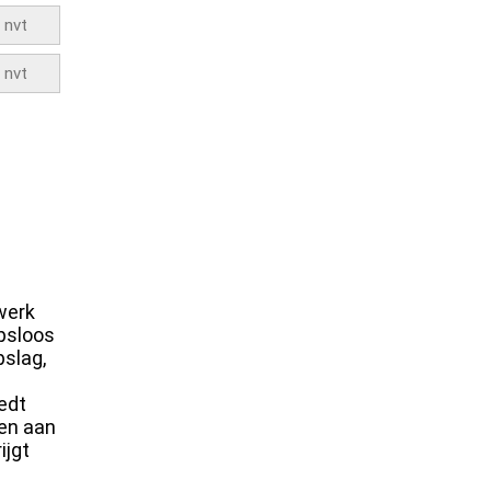
werk
apsloos
pslag,
edt
ken aan
ijgt