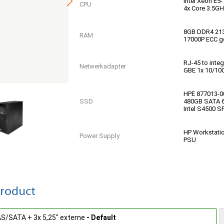
Intel Xeon E5
CPU
4x Core 3.5G
8GB DDR4 21
RAM
17000P ECC g
RJ-45 to inte
Netwerkadapter
GBE 1x 10/10
HPE 877013-0
SSD
480GB SATA 
Intel S4500 S
HP Workstati
Power Supply
PSU
Basic | 12 Ma
Garantie
Parts Replac
product
Geen OS / So
OS & Licenties
licentie install
AS/SATA + 3x 5,25" externe
- Default