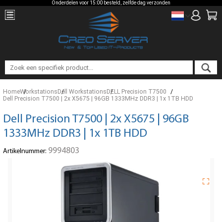
Onderdelen voor 15:00 besteld, zelfde dag verzonden
Home
Workstations
Dell Workstations
DELL Precision T7500
Dell Precision T7500 | 2x X5675 | 96GB 1333MHz DDR3 | 1x 1TB HDD
Dell Precision T7500 | 2x X5675 | 96GB
1333MHz DDR3 | 1x 1TB HDD
9994803
Artikelnummer: