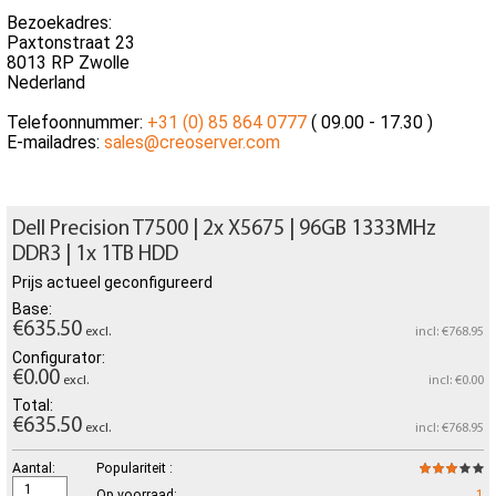
Bezoekadres:
Paxtonstraat 23
8013 RP Zwolle
Nederland
Telefoonnummer:
+31 (0) 85 864 0777
( 09.00 - 17.30 )
E-mailadres:
sales@creoserver.com
Dell Precision T7500 | 2x X5675 | 96GB 1333MHz
DDR3 | 1x 1TB HDD
Prijs actueel geconfigureerd
Base:
€635.50
excl.
incl: €768.95
Configurator:
€0.00
excl.
incl: €0.00
Total:
€635.50
excl.
incl: €768.95
Aantal:
Populariteit :
Op voorraad:
1