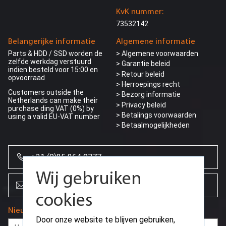
KvK nummer:
73532142
Belangerijke informatie
Algemene informatie
Parts & HDD / SSD worden de
> Algemene voorwaarden
zelfde werkdag verstuurd
> Garantie beleid
indien besteld voor 15:00 en
> Retour beleid
opvoorraad
> Herroepings recht
Customers outside the
> Bezorg informatie
Netherlands can make their
>
Privacy beleid
purchase ding VAT (0%) by
> Betalings voorwaarden
using a valid EU-VAT number
> Betaalmogelijkheden
+31 (0)85 864 0777
Wij gebruiken
info@creoserver.com
cookies
Nieuwsbrief
Door onze website te blijven gebruiken,