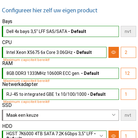
Configureer hier zelf uw eigen product
Bays
Dell 4x bays 3,5" LFF SAS/SATA
- Default
CPU
Intel Xeon X5675 6x Core 3.06GHz
- Default
Maximum capiciteit bereikt!
RAM
8GB DDR3 1333MHz 10600R ECC gen.
- Default
Maximum capiciteit bereikt!
Netwerkadapter
RJ-45 to integrated GBE 1x 10/100/1000
- Default
Maximum capiciteit bereikt!
SSD
Maak een keuze
HDD
HGST 7K6000 4TB SATA 7.2K 6Gbps 3,5" LFF
-