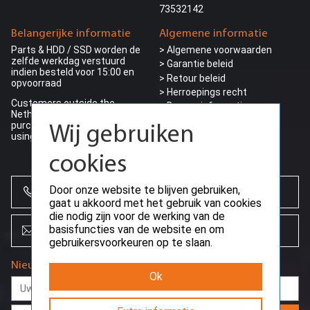
73532142
Belangerijke informatie
Algemene informatie
Parts & HDD / SSD worden de
> Algemene voorwaarden
zelfde werkdag verstuurd
> Garantie beleid
indien besteld voor 15:00 en
> Retour beleid
opvoorraad
> Herroepings recht
Customers outside the
> Bezorg informatie
Netherlands can make their
>
Privacy beleid
purchase ding VAT (0%) by
Wij gebruiken
> Betalings voorwaarden
using a valid EU-VAT number
> Betaalmogelijkheden
cookies
Door onze website te blijven gebruiken,
+31 (0)85 864 0777
gaat u akkoord met het gebruik van cookies
die nodig zijn voor de werking van de
basisfuncties van de website en om
info@creoserver.com
gebruikersvoorkeuren op te slaan.
Nieuwsbrief
Ok