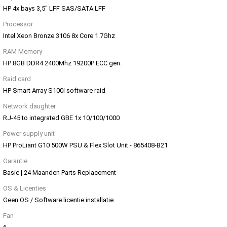
HP 4x bays 3,5" LFF SAS/SATA LFF
Processor
Intel Xeon Bronze 3106 8x Core 1.7Ghz
RAM Memory
HP 8GB DDR4 2400Mhz 19200P ECC gen.
Raid card
HP Smart Array S100i software raid
Network daughter
RJ-45 to integrated GBE 1x 10/100/1000
Power supply unit
HP ProLiant G10 500W PSU & Flex Slot Unit - 865408-B21
Garantie
Basic | 24 Maanden Parts Replacement
OS & Licenties
Geen OS / Software licentie installatie
Fan