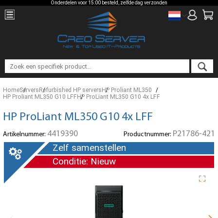
Onderdelen voor 15:00 besteld, zelfde dag verzonden
Home
Servers
Refurbished HP servers
HP Proliant ML350
HP Proliant ML350 G10 LFF
HP ProLiant ML350 G10 4x LFF
HP ProLiant ML350 G10 4x LFF
4419390
P21786-421
Artikelnummer:
Productnummer:
Zelf samenstellen
Conditie: Nieuw