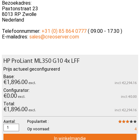
Bezoekadres:
Paxtonstraat 23
8013 RP Zwolle
Nederland
Telefoonnummer:
+31 (0) 85 864 0777
( 09.00 - 17.30 )
E-mailadres:
sales@creoserver.com
HP ProLiant ML350 G10 4x LFF
Prijs actueel geconfigureerd
Base:
€1,896.00
excl.
incl: €2,294.16
Configurator:
€0.00
excl.
incl: €0.00
Total:
€1,896.00
excl.
incl: €2,294.16
Aantal:
Populariteit :
Op voorraad:
4
In winkelmandje