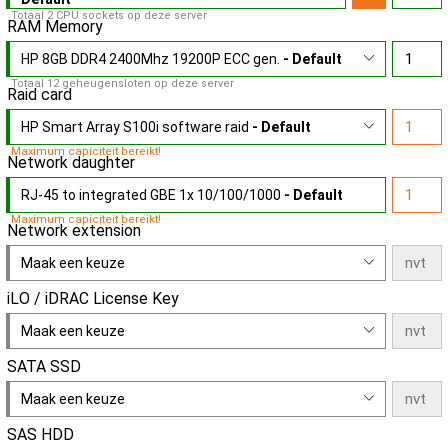
Totaal 2 CPU sockets op deze server
RAM Memory
HP 8GB DDR4 2400Mhz 19200P ECC gen.
- Default
Totaal 12 geheugensloten op deze server
Raid card
HP Smart Array S100i software raid
- Default
Maximum capiciteit bereikt!
Network daughter
RJ-45 to integrated GBE 1x 10/100/1000
- Default
Maximum capiciteit bereikt!
Network extension
Maak een keuze
iLO / iDRAC License Key
Maak een keuze
SATA SSD
Maak een keuze
SAS HDD