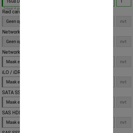
16GB DDR3 1600MHz 12800R ECC gen.
- Default
Totaal 4 geheugensloten op deze server
Raid card
Geen opties
Network daughter
Geen opties
Network extension
Maak een keuze
iLO / iDRAC License Key
Maak een keuze
SATA SSD
Maak een keuze
SAS HDD
Maak een keuze
SAS SSD