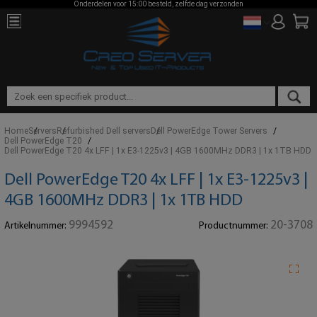
Onderdelen voor 15:00 besteld, zelfde dag verzonden
Home
Servers
Refurbished Dell servers
Dell PowerEdge Tower Servers
Dell PowerEdge T20
Dell PowerEdge T20 4x LFF | 1x E3-1225v3 | 4GB 1600MHz DDR3 | 1x 1TB HDD
Dell PowerEdge T20 4x LFF | 1x E3-1225v3 |
4GB 1600MHz DDR3 | 1x 1TB HDD
9994592
20-3708
Artikelnummer:
Productnummer: