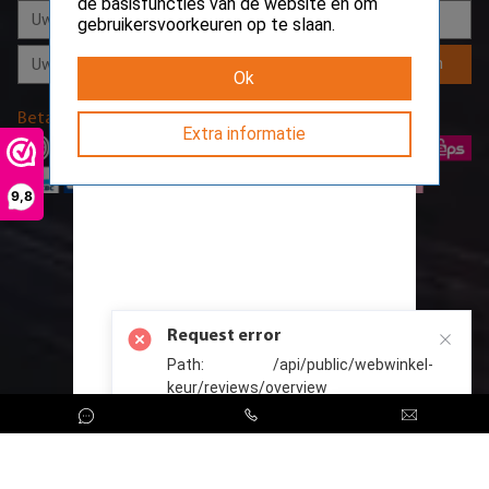
de basisfuncties van de website en om
gebruikersvoorkeuren op te slaan.
Aanmelden
Ok
Betaalmethodes
Extra informatie
9,8
Request error
Path: /api/public/webwinkel-
keur/reviews/overview
CreoServer © 2026 All rights reserved
Sitemap