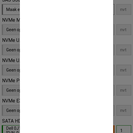
Maak een keuze
NVMe M.2 SSD
Geen opties
NVMe U.2 SSD
Geen opties
NVMe U.3 SSD
Geen opties
NVMe PCI-e SSD
Geen opties
NVMe E3S SSD
Geen opties
SATA HDD
Dell 0J164R 2TB SATA 5.4K 3Gbps 3,5" LFF
[P/N: 0J164R ]
- Default