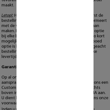
tevoren met ons te communiceren voordat u de order
maakt.
Letop!:
Het is absoluut NIET de bedoeling dat u eerst de
bestelling maakt, en u vervolgens er ons over informeert
met de verwachting dat we het ook met spoed gaan
maken. Het is ook NIET de bedoeling om de spoed optie
bij elke bestelling in te zetten om op deze wijze zo kort
mogelijke bestelling/levertijd af te dwingen. De spoed
optie is bedoeld voor spoed gevallen. Men wordt geacht
bestelling op tijd te maken volgens de gebruikelijke
levertijden.
Garantie
Op al onze producten geld garantie. Echter wilt u
aanspraak maken op garantie, dan dient u wel bij ons een
Customer Portal account te hebben ("register" rechts
boven in). Alleen via dit portaal nemen wij een RMA aan.
U dient hiervoor de richtlijnen te volgen die volgens onze
voorwaarden van toepassing zijn.
Indien u vragen heeft over de verzendingen dan kunt u