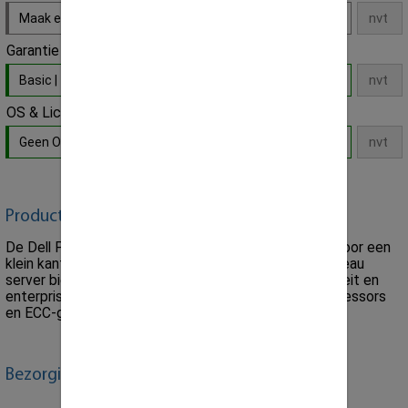
Maak een keuze
Garantie
Basic | 12 Maanden Parts Replacement
- Default
OS & Licenties
Geen OS / Software licentie installatie
- Default
Product omschrijving:
De Dell PowerEdge T20 tower server is ontworpen voor een
klein kantoor of voor thuisgebruik. Voor een instapniveau
server biedt het een verrassend grote opslagcapaciteit en
enterprise-class functies, waaronder Intel Xeon-processors
en ECC-geheugen voor veerkracht.
Bezorging / Garantie