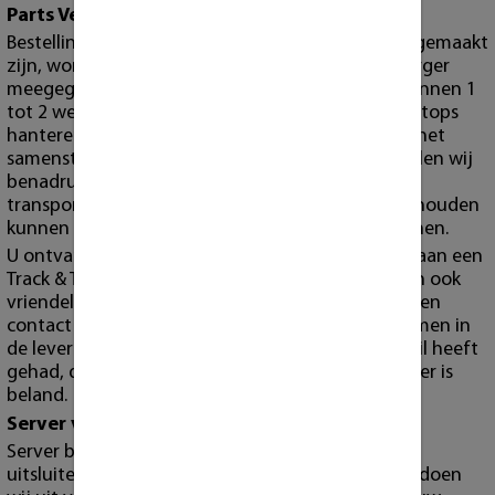
Parts Verzendingen
Bestellingen van losse onderdelen die voor 15:00 gemaakt
zijn, worden dezelfde dag nog met de post bezorger
meegegeven. U heeft uw bestelling vervolgens binnen 1
tot 2 werkdagen in huis. Voor workstations, en laptops
hanteren wij langere lever tijden in verband met het
samenstellen en testen van de producten. Wel willen wij
benadrukken dat de levertijd afhangt van de
transporteur, en dat wij niet verantwoordelijk gehouden
kunnen worden voor eventuele vertragingen bij hen.
U ontvangt voor bestellingen welke via de post gaan een
Track & Trace code in uw mail. Wij verzoeken u dan ook
vriendelijk om deze in de gaten te houden en alleen
contact met ons op te nemen wanneer er problemen in
de levering zijn. Wanneer u geen Track & Trace mail heeft
gehad, dan kan het zijn dat deze in uw spam folder is
beland.
Server verzending
Server bestellingen en grote orders bezorgen wij
uitsluitend zelf via onze eigen bezorgservice. Dit doen