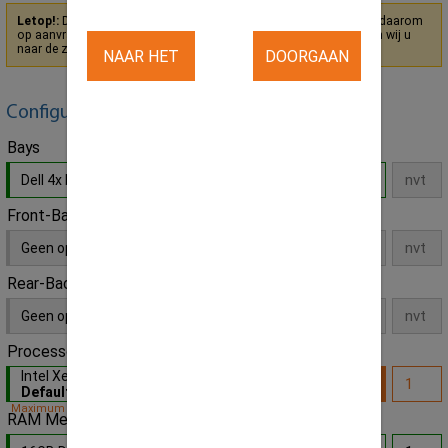
Letop!:
Dit product heeft een onderdeel niet op voorraad en staat daarom
op aanvraag. Om u toch een alternatief te kunnen bieden adviseren wij u
naar de zelfsamenstel variant van dit product te gaan.
Klik hier
NAAR HET
DOORGAAN
HOOFDPRODUCT
MET DIT
Configureer hier zelf uw eigen product
Bays
PRODUCT
Dell 4x bays 3,5" LFF SAS/SATA
- Default
Front-Backplane
Geen opties
Rear-Backplane
Geen opties
Processor
Intel Xeon E3-1225v3 4x Core 3.2GHz
-
Default
Maximum capiciteit bereikt!
RAM Memory