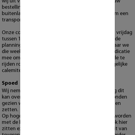
wij uit voorzorgsmaatregel ter bescherming van uw
bestelling. Alleen op hoge uitzondering of bij
buitenlandse bestellingen zijn wij genoodzaakt om een
transportdienst te gebruiken.
Onze collega bezorgt elke week op donderdag en vrijdag
tussen 11:00 en 18:00 uur. Hiervoor verzenden wij de
planning de woensdag ervoor naar alle klanten waar we
die week bezorgen. Wij geven echter
geen
tijds indicatie
mee omdat er te veel variablen meespelen zoals de te
rijden route, het verkeer, het weer, of andere dergelijke
calemiteiten.
Spoed
Wij nemen spoed gevallen aan mits onze planning dit
kan overzien. Hiervoor zijn wel extra kosten verbonden
gezien wij actieve orders hiervoor op pauze moeten
zetten.
Op hoge uitzondering kan dit ook gecombineert worden
met de bezorging buiten de reguliere dagen. Oook hier
zitten extra kosten aan verbonden. Ook dient u dit van