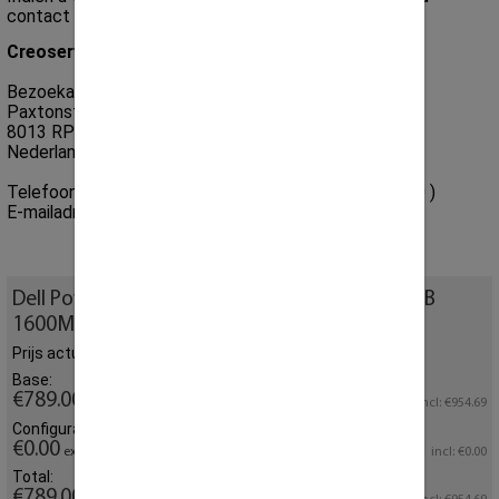
contact met ons opnemen.
Creoserver B.V
Bezoekadres:
Paxtonstraat 23
8013 RP Zwolle
Nederland
Telefoonnummer:
+31 (0) 85 864 0777
( 09.00 - 17.30 )
E-mailadres:
sales@creoserver.com
Dell PowerEdge T20 4x LFF | 1x E3-1225v3 | 4GB
1600MHz DDR3 | 1x 1TB HDD
Prijs actueel geconfigureerd
Base:
€789.00
excl.
incl: €954.69
Configurator:
€0.00
excl.
incl: €0.00
Total:
€789.00