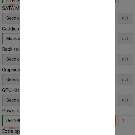
Maximum op voorraad!
SATA M.2 SSD
Geen opties
Caddies / Trays
Maak een keuze
Rack rails
Geen opties
Graphics card
Geen opties
GPU-Kit
Geen opties
Power supply unit
Dell 290W PSU
- Default
Maximum capiciteit bereikt!
Extra optie