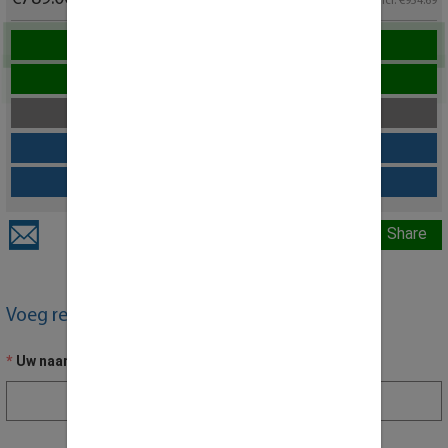
excl.
incl: €954.69
Dit product aanvragen
Live chat over dit product
Download als offerte
Configuratie Opslaan
Vraag over dit product
Share
Voeg recensie toe
Uw naam