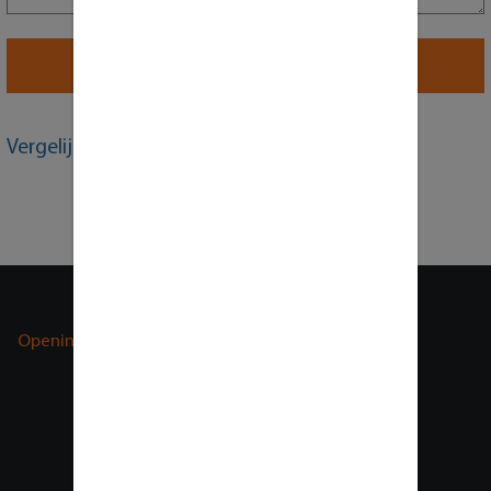
Verstuur bericht
Vergelijkbare producten
Openingstijden
Bezoek adres
Paxtonstraat 23
8013 RP Zwolle
Nederland
BTW nummer:
NL 859562761B01