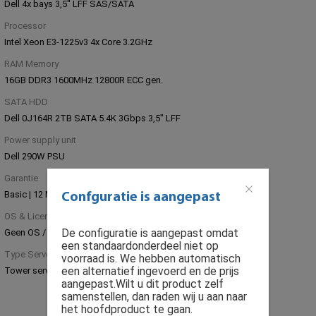
Dell 4x bays 3,5" LFF SAS/SATA
Processor
Intel Xeon E3-1225v3 4x Core 3.2GHz
RAM Memory
16GB DDR3 1600MHz 12800R ECC gen.
SATA HDD
Dell 0J164R 2TB SATA 5.4K 3Gbps 3,5" LFF
Power supply unit
Dell 290W PSU
Garantie
Basic | 12 Maanden Parts Replacement
Confguratie is aangepast
OS & Licenties
De configuratie is aangepast omdat
Geen OS / Software licentie installatie
een standaardonderdeel niet op
Type Server
voorraad is. We hebben automatisch
een alternatief ingevoerd en de prijs
Tower server
aangepast.Wilt u dit product zelf
samenstellen, dan raden wij u aan naar
het hoofdproduct te gaan.