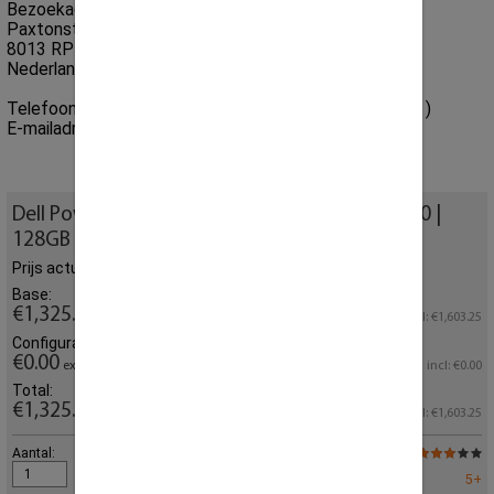
Bezoekadres:
Paxtonstraat 23
8013 RP Zwolle
Nederland
Telefoonnummer:
+31 (0) 85 864 0777
( 09.00 - 17.30 )
E-mailadres:
sales@creoserver.com
Dell PowerEdge R740XD 12x LFF | 2x Silver 4110 |
128GB 2666MHz DDR4
Prijs actueel geconfigureerd
Base:
€1,325.00
excl.
incl: €1,603.25
Configurator:
€0.00
excl.
incl: €0.00
Total:
€1,325.00
excl.
incl: €1,603.25
Aantal:
Populariteit :
Op voorraad:
5+