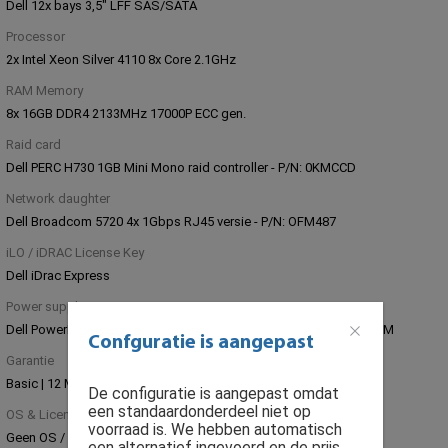
Dell 12x bays 3,5" LFF SAS/SATA
Processor
2x Intel Xeon Silver 4110 8x Core 2.1GHz
RAM Memory
8x 16GB DDR4 2133MHz 17000P ECC gen.
Raid card
Dell PERC H730 1GB Mini Mono raid controller - P/N: 0KMCCD
Network daughter
Dell Broadcom 5720 4x 1Gbps RJ45 versie - P/N: OFM487
iLO / iDRAC License Key
Dell iDrac Express
Power supply unit
Dell PowerEdge R640/R740/R840/T440/R7515 750W PSU - KTW3M
Confguratie is aangepast
Garantie
Basic | 12 Maanden Parts Replacement
De configuratie is aangepast omdat
een standaardonderdeel niet op
OS & Licenties
voorraad is. We hebben automatisch
Geen OS / Software licentie installatie
een alternatief ingevoerd en de prijs