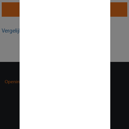
Verstuur bericht
Vergelijkbare producten
Openingstijden
Bezoek adres
Paxtonstraat 23
8013 RP Zwolle
Nederland
BTW nummer:
NL 859562761B01