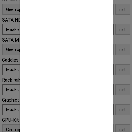
Geen opties
SATA HDD
Maak een keuze
SATA M.2 SSD
Geen opties
Caddies / Trays
Maak een keuze
Rack rails
Maak een keuze
Graphics card
Maak een keuze
GPU-Kit
Geen opties