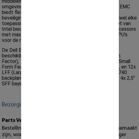
middelen geeft het kracht aan de meest veeleisende
omgevingen. Deze dual-socket 2U rackserver van Dell EMC
biedt flexibele opslagopties en geïntegreerde
beveiligingsfuncties, waardoor het geschikt is voor vrijwel elke
toepassing. Ondersteund door de nieuwe C620-chipset van
Intel biedt het onderdak aan Intel’s Xeon Scalable-processors
met maximaal 28 cores en ondersteunt het tot drie GPU's
voor de meest veeleisende toepassingen.
De Dell EMC PowerEdge R740XD Gen14-server is
beschikbaar in de configuraties 8-bay SFF (Small Form
Factor), 16-bay SFF (Small Form Factor), 24-bay SFF (Small
Form Factor in XD versie), 8x LFF (Large Form Factor), en 12x
LFF (Large Form Factor in XD versie). Er zijn voor de R740
backplane uitbreidingen mogelijkheden in 3x PCIe slot, 4x 2,5"
SFF bays, en 2x 3,5" LFF bays.
Bezorging / Garantie
Parts Verzendingen
Bestellingen van losse onderdelen die voor 15:00 gemaakt
zijn, worden dezelfde dag nog met de post bezorger