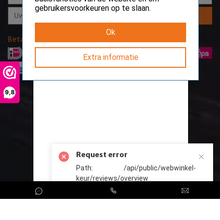
gebruikersvoorkeuren op te slaan.
Aanmelden
Ok
Betaalmethodes
Extra informatie
9,8
Request error
Path: /api/public/webwinkel-
keur/reviews/overview
CreoServer © 2026 All rights reserved
Sitemap