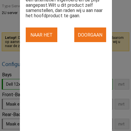
aangepast.Wilt u dit product zelf
Type Server
samenstellen, dan raden wij u aan naar
2U server
het hoofdproduct te gaan.
NAAR HET
DOORGAAN
Letop!:
Dit product heeft een onderdeel niet op voorraad en staat daarom
op aanvraag. Om u toch een alternatief te kunnen bieden adviseren wij u
naar de zelfsamenstel variant van dit product te gaan.
Klik hier
HOOFDPRODUCT
MET DIT
PRODUCT
Configureer hier zelf uw eigen product
Bays
Dell 12x bays 3,5" LFF SAS/SATA
- Default
Front-Backplane
Maak een keuze
Rear-Backplane
Maak een keuze