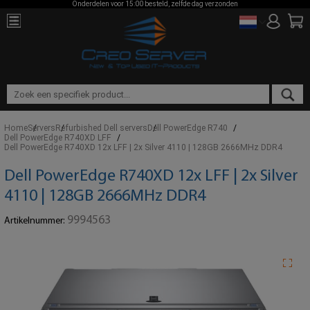
Onderdelen voor 15:00 besteld, zelfde dag verzonden
Home
Servers
Refurbished Dell servers
Dell PowerEdge R740
Dell PowerEdge R740XD LFF
Dell PowerEdge R740XD 12x LFF | 2x Silver 4110 | 128GB 2666MHz DDR4
Dell PowerEdge R740XD 12x LFF | 2x Silver
4110 | 128GB 2666MHz DDR4
9994563
Artikelnummer: