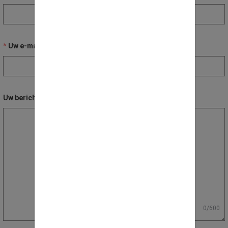
Uw e-mail adres
Uw bericht / vraag
0/600