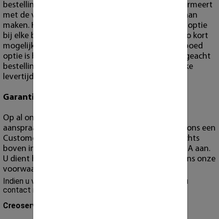
bestelling maakt, en u vervolgens er ons over informeert
met de verwachting dat we het ook met spoed gaan
maken. Het is ook NIET de bedoeling om de spoed optie
bij elke bestelling in te zetten om op deze wijze zo kort
mogelijke bestelling/levertijd af te dwingen. De spoed
optie is bedoeld voor spoed gevallen. Men wordt geacht
bestelling op tijd te maken volgens de gebruikelijke
levertijden.
Garantie
Op al onze producten geld garantie. Echter wilt u
aanspraak maken op garantie, dan dient u wel bij ons een
Customer Portal account te hebben ("register" rechts
boven in). Alleen via dit portaal nemen wij een RMA aan.
U dient hiervoor de richtlijnen te volgen die volgens onze
voorwaarden van toepassing zijn.
Indien u vragen heeft over de verzendingen dan kunt u
contact met ons opnemen.
Creoserver B.V