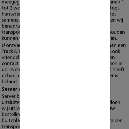
meegegeven. U heeft uw bestelling vervolgens binnen 1
tot 2 werkdagen in huis. Voor workstations, en laptops
hanteren wij langere lever tijden in verband met het
samenstellen en testen van de producten. Wel willen wij
benadrukken dat de levertijd afhangt van de
transporteur, en dat wij niet verantwoordelijk gehouden
kunnen worden voor eventuele vertragingen bij hen.
U ontvangt voor bestellingen welke via de post gaan een
Track & Trace code in uw mail. Wij verzoeken u dan ook
vriendelijk om deze in de gaten te houden en alleen
contact met ons op te nemen wanneer er problemen in
de levering zijn. Wanneer u geen Track & Trace mail heeft
gehad, dan kan het zijn dat deze in uw spam folder is
beland.
Server verzending
Server bestellingen en grote orders bezorgen wij
uitsluitend zelf via onze eigen bezorgservice. Dit doen
wij uit voorzorgsmaatregel ter bescherming van uw
bestelling. Alleen op hoge uitzondering of bij
buitenlandse bestellingen zijn wij genoodzaakt om een
transportdienst te gebruiken.