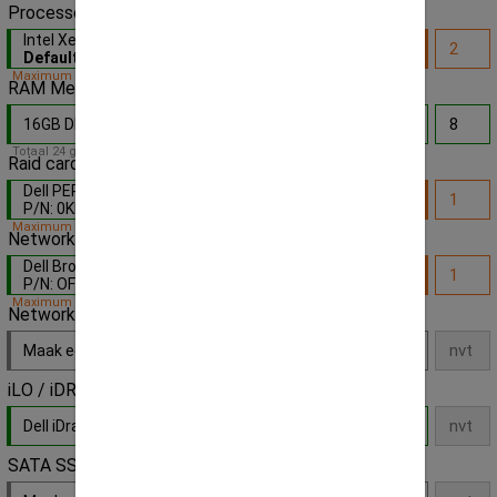
Processor
Intel Xeon Silver 4110 8x Core 2.1GHz
-
Default
Maximum capiciteit bereikt!
RAM Memory
16GB DDR4 2133MHz 17000P ECC gen.
- Default
Totaal 24 geheugensloten op deze server
Raid card
Dell PERC H730 1GB Mini Mono raid controller -
P/N: 0KMCCD
- Default
Maximum capiciteit bereikt!
Network daughter
Dell Broadcom 5720 4x 1Gbps RJ45 versie -
P/N: OFM487
- Default
Maximum capiciteit bereikt!
Network extension
Maak een keuze
iLO / iDRAC License Key
Dell iDrac Express
- Default
SATA SSD