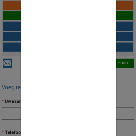
In winkelmandje
Live chat over dit product
Download als offerte
Configuratie Opslaan
Vraag over dit product
Share
Voeg recensie toe
Uw naam
Telefoon nummer