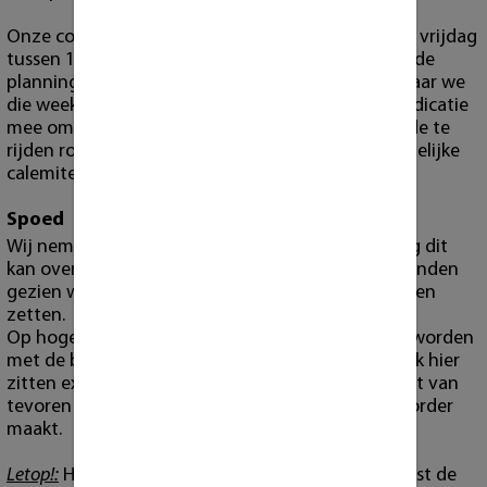
Onze collega bezorgt elke week op donderdag en vrijdag
tussen 11:00 en 18:00 uur. Hiervoor verzenden wij de
planning de woensdag ervoor naar alle klanten waar we
die week bezorgen. Wij geven echter
geen
tijds indicatie
mee omdat er te veel variablen meespelen zoals de te
rijden route, het verkeer, het weer, of andere dergelijke
calemiteiten.
Spoed
Wij nemen spoed gevallen aan mits onze planning dit
kan overzien. Hiervoor zijn wel extra kosten verbonden
gezien wij actieve orders hiervoor op pauze moeten
zetten.
Op hoge uitzondering kan dit ook gecombineert worden
met de bezorging buiten de reguliere dagen. Oook hier
zitten extra kosten aan verbonden. Ook dient u dit van
tevoren met ons te communiceren voordat u de order
maakt.
Letop!:
Het is absoluut NIET de bedoeling dat u eerst de