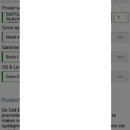
Power supply unit
Dell PowerEdge
R640/R740/R840/T440/R7515 750W PSU -
KTW3M
- Default
Extra optie
Maak een keuze
Garantie
Basic | 12 Maanden Parts Replacement
- Default
OS & Licenties
Geen OS / Software licentie installatie
- Default
Product omschrijving:
De Dell EMC PowerEdge R740XD is ontworpen om de
prestaties van applicaties te verbeteren door gebruik te
maken van accelerator cards en schaalbare
opslagmogelijkheden te bieden. Met een optimale balans van