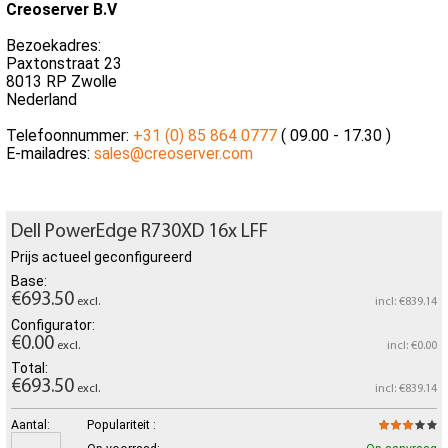
Creoserver B.V
Bezoekadres:
Paxtonstraat 23
8013 RP Zwolle
Nederland
Telefoonnummer:
+31 (0) 85 864 0777
( 09.00 - 17.30 )
E-mailadres:
sales@creoserver.com
Dell PowerEdge R730XD 16x LFF
Prijs actueel geconfigureerd
Base:
€693.50
excl.
incl: €839.14
Configurator:
€0.00
excl.
incl: €0.00
Total:
€693.50
excl.
incl: €839.14
Aantal:
Populariteit :