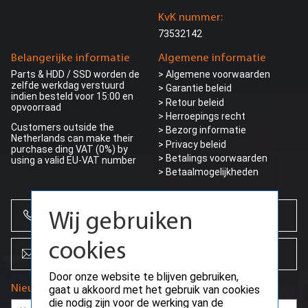
KvK nummer:
73532142
Belangerijke informatie
Algemene informatie
Parts & HDD / SSD worden de
> Algemene voorwaarden
zelfde werkdag verstuurd
> Garantie beleid
indien besteld voor 15:00 en
> Retour beleid
opvoorraad
> Herroepings recht
Customers outside the
> Bezorg informatie
Netherlands can make their
>
Privacy beleid
purchase ding VAT (0%) by
> Betalings voorwaarden
using a valid EU-VAT number
> Betaalmogelijkheden
+31 (0)85 864 0777
Wij gebruiken
cookies
info@creoserver.com
Door onze website te blijven gebruiken,
Nieuwsbrief
gaat u akkoord met het gebruik van cookies
die nodig zijn voor de werking van de