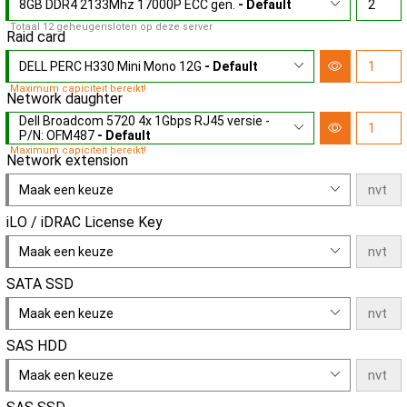
8GB DDR4 2133Mhz 17000P ECC gen.
- Default
Totaal 12 geheugensloten op deze server
Raid card
DELL PERC H330 Mini Mono 12G
- Default
Maximum capiciteit bereikt!
Network daughter
Dell Broadcom 5720 4x 1Gbps RJ45 versie -
P/N: OFM487
- Default
Maximum capiciteit bereikt!
Network extension
Maak een keuze
iLO / iDRAC License Key
Maak een keuze
SATA SSD
Maak een keuze
SAS HDD
Maak een keuze