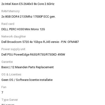
2x Intel Xeon E5-2640v3 8x Core 2.6GHz
RAM Memory
2x 8GB DDR4 2133Mhz 17000P ECC gen.
Raid card
DELL PERC H330 Mini Mono 12G
Network daughter
Dell Broadcom 5720 4x 1Gbps RJ45 versie - P/N: OFM487
Power supply unit
Dell PSU PowerEdge R630/R730/R730XD 495W
Garantie
Basic | 12 Maanden Parts Replacement
OS & Licenties
Geen OS / Software licentie installatie
Fan
7
Type Server