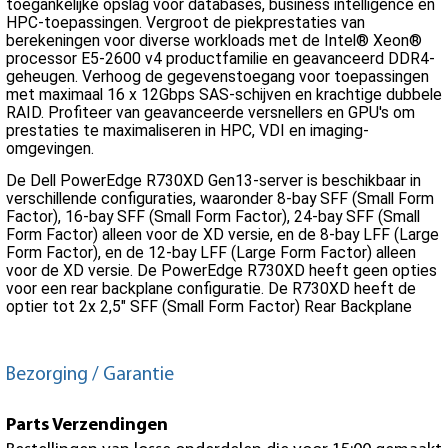
toegankelijke opslag voor databases, business intelligence en
HPC-toepassingen. Vergroot de piekprestaties van
berekeningen voor diverse workloads met de Intel® Xeon®
processor E5-2600 v4 productfamilie en geavanceerd DDR4-
geheugen. Verhoog de gegevenstoegang voor toepassingen
met maximaal 16 x 12Gbps SAS-schijven en krachtige dubbele
RAID. Profiteer van geavanceerde versnellers en GPU's om
prestaties te maximaliseren in HPC, VDI en imaging-
omgevingen.
De Dell PowerEdge R730XD Gen13-server is beschikbaar in
verschillende configuraties, waaronder 8-bay SFF (Small Form
Factor), 16-bay SFF (Small Form Factor), 24-bay SFF (Small
Form Factor) alleen voor de XD versie, en de 8-bay LFF (Large
Form Factor), en de 12-bay LFF (Large Form Factor) alleen
voor de XD versie. De PowerEdge R730XD heeft geen opties
voor een rear backplane configuratie. De R730XD heeft de
optier tot 2x 2,5" SFF (Small Form Factor) Rear Backplane
Bezorging / Garantie
Parts Verzendingen