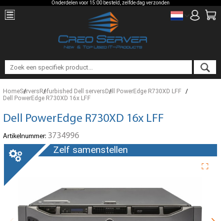
Onderdelen voor 15:00 besteld, zelfde dag verzonden
Home
Servers
Refurbished Dell servers
Dell PowerEdge R730XD LFF
Dell PowerEdge R730XD 16x LFF
Dell PowerEdge R730XD 16x LFF
3734996
Artikelnummer:
Zelf samenstellen