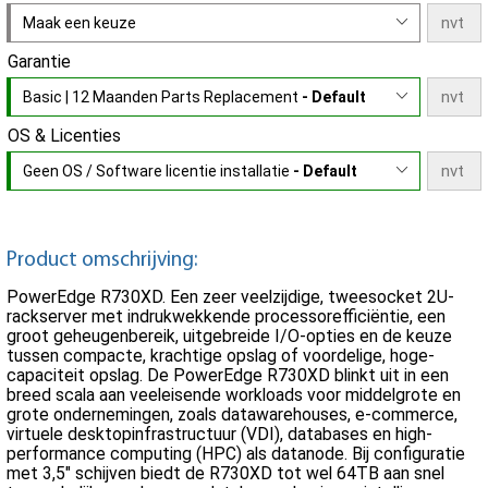
Maak een keuze
Garantie
Basic | 12 Maanden Parts Replacement
- Default
OS & Licenties
Geen OS / Software licentie installatie
- Default
Product omschrijving:
PowerEdge R730XD. Een zeer veelzijdige, tweesocket 2U-
rackserver met indrukwekkende processorefficiëntie, een
groot geheugenbereik, uitgebreide I/O-opties en de keuze
tussen compacte, krachtige opslag of voordelige, hoge-
capaciteit opslag. De PowerEdge R730XD blinkt uit in een
breed scala aan veeleisende workloads voor middelgrote en
grote ondernemingen, zoals datawarehouses, e-commerce,
virtuele desktopinfrastructuur (VDI), databases en high-
performance computing (HPC) als datanode. Bij configuratie
met 3,5" schijven biedt de R730XD tot wel 64TB aan snel