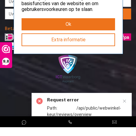
basisfuncties van de website en om
gebruikersvoorkeuren op te slaan.
Aanmelden
Ok
Betaalmethodes
Extra informatie
9,8
Request error
Path: /api/public/webwinkel-
keur/reviews/overview
CreoServer © 2026 All rights reserved
Sitemap