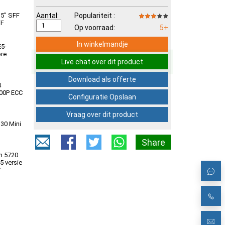
,5" SFF
Aantal:
Populariteit :
FF
Op voorraad:
5+
In winkelmandje
E5-
ore
Live chat over dit product
Download als offerte
4
00P ECC
Configuratie Opslaan
Vraag over dit product
30 Mini
Share
m 5720
 versie
7
anden
ement
ftware