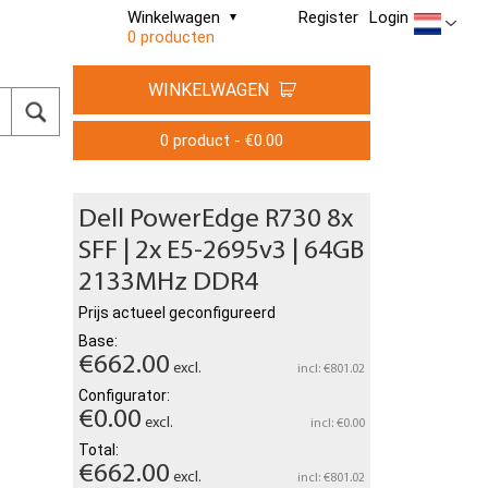
Winkelwagen
Register
Login
0 producten
WINKELWAGEN
0 product - €0.00
Dell PowerEdge R730 8x
SFF | 2x E5-2695v3 | 64GB
2133MHz DDR4
Prijs actueel geconfigureerd
Base:
€662.00
excl.
incl: €801.02
Configurator:
€0.00
excl.
incl: €0.00
Total:
€662.00
excl.
incl: €801.02