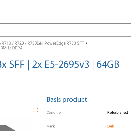
 R710 / R720 / R730
Dell PowerEdge R730 SFF
2133MHz DDR4
x SFF | 2x E5-2695v3 | 64GB
Basis product
Conditie
Refurbished
Merk
Dell