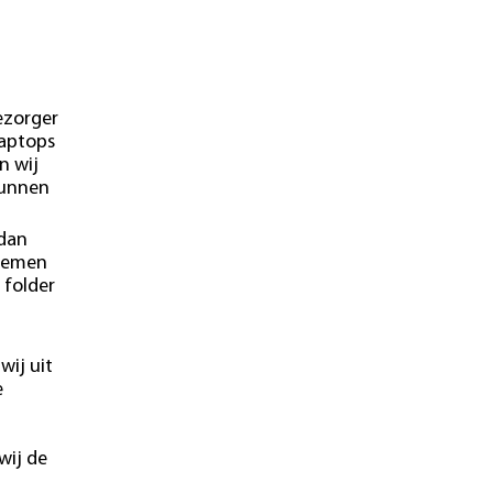
ezorger
laptops
n wij
kunnen
 dan
blemen
 folder
wij uit
e
wij de