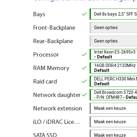
Bays
Dell 8x bays 2,5" SF
Front-Backplane
Geen opties
Rear-Backplane
Geen opties
Intel Xeon E5-2695v3
Processor
- Default
16GB DDR4 2133MHz 
RAM Memory
Default
DELL PERC H330 Mini
Raid card
Default
Dell Broadcom 5720 4
Network daughter
- P/N: OFM487
- Defau
Network extension
Maak een keuze
iLO / iDRAC License Key
Maak een keuze
SATA SSD
Maak een keuze