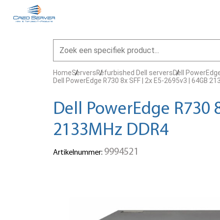
Home
Servers
Refurbished Dell servers
Dell PowerEdge
Dell PowerEdge R730 8x SFF | 2x E5-2695v3 | 64GB 
Dell PowerEdge R730 8
2133MHz DDR4
9994521
Artikelnummer: