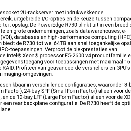
weesocket 2U-rackserver met indrukwekkende
ereik, uitgebreide I/O-opties en de keuze tussen compa
iteit opslag. De PowerEdge R730 blinkt uit in een breed 
te en grote ondernemingen, zoals datawarehouses, e-
 (VDI), databases en high-performance computing (HPC)
en biedt de R730 tot wel 64TB aan snel toegankelijke ops
 HPC-toepassingen. Vergroot de piekprestaties van
de Intel® Xeon® processor E5-2600 v4 productfamilie 
 gegevenstoegang voor toepassingen met maximaal 16
 RAID. Profiteer van geavanceerde versnellers en GPU'
en imaging-omgevingen.
schikbaar in verschillende configuraties, waaronder 8-
m Factor), 24-bay SFF (Small Form Factor) alleen voor d
, en de 12-bay LFF (Large Form Factor) alleen voor de XD 
een rear backplane configuratie. De R730 heeft de opti
plane