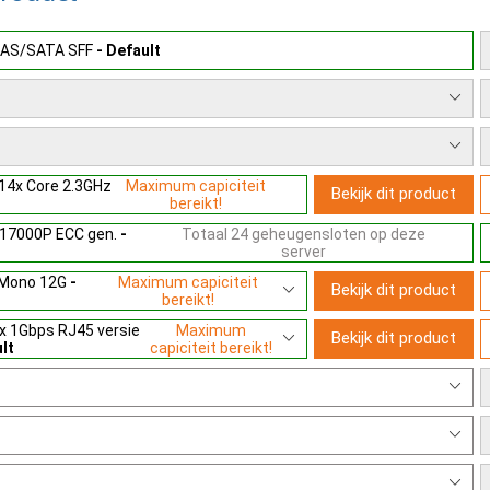
OS & Licenties
licentie install
F SAS/SATA SFF
- Default
Type Server
2U server
 14x Core 2.3GHz
Maximum capiciteit
Bekijk dit product
bereikt!
17000P ECC gen.
-
Totaal 24 geheugensloten op deze
server
 Mono 12G
-
Maximum capiciteit
Bekijk dit product
bereikt!
x 1Gbps RJ45 versie
Maximum
Bekijk dit product
lt
capiciteit bereikt!