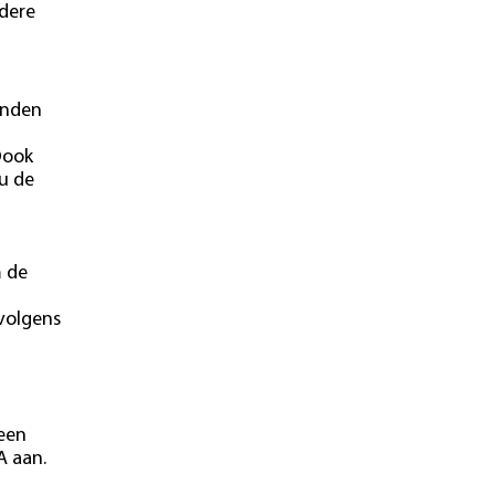
ndere
onden
Oook
u de
m de
 volgens
 een
A aan.