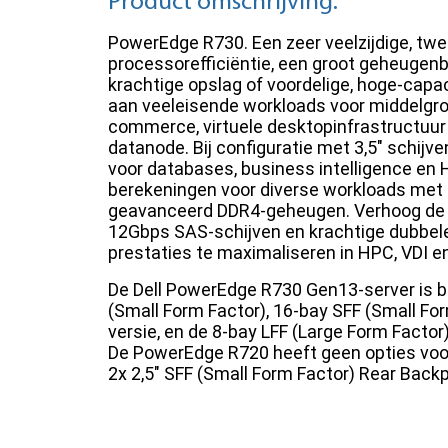
Product omschrijving:
PowerEdge R730. Een zeer veelzijdige, t
processorefficiëntie, een groot geheugenb
krachtige opslag of voordelige, hoge-capac
aan veeleisende workloads voor middelgro
commerce, virtuele desktopinfrastructuur
datanode. Bij configuratie met 3,5" schijv
voor databases, business intelligence en
berekeningen voor diverse workloads met 
geavanceerd DDR4-geheugen. Verhoog de
12Gbps SAS-schijven en krachtige dubbele
prestaties te maximaliseren in HPC, VDI 
De Dell PowerEdge R730 Gen13-server is be
(Small Form Factor), 16-bay SFF (Small For
versie, en de 8-bay LFF (Large Form Factor)
De PowerEdge R720 heeft geen opties voor 
2x 2,5" SFF (Small Form Factor) Rear Back