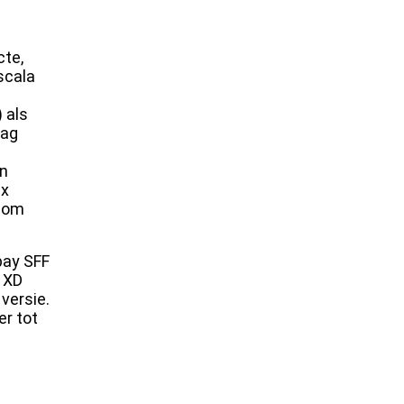
cte,
scala
 als
lag
en
 x
s om
bay SFF
e XD
versie.
er tot