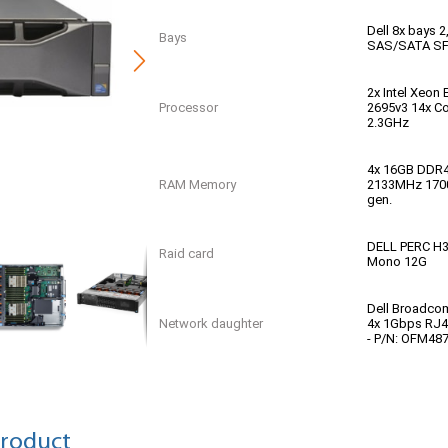
Dell 8x bays 2
Bays
SAS/SATA S
2x Intel Xeon 
Processor
2695v3 14x C
2.3GHz
4x 16GB DDR
RAM Memory
2133MHz 170
gen.
DELL PERC H3
Raid card
Mono 12G
Dell Broadco
Network daughter
4x 1Gbps RJ45
- P/N: OFM48
Basic | 12 Ma
Garantie
Parts Replac
product
Geen OS / So