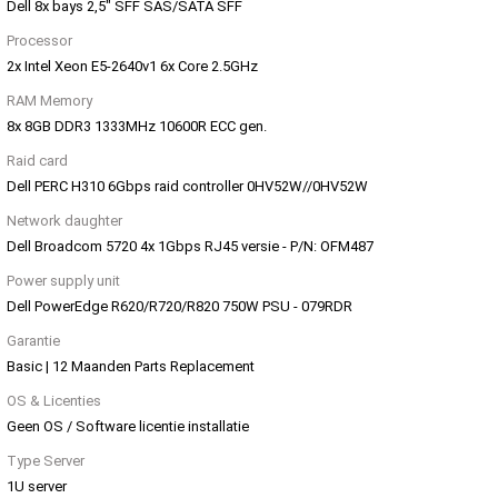
Dell 8x bays 2,5" SFF SAS/SATA SFF
Processor
2x Intel Xeon E5-2640v1 6x Core 2.5GHz
RAM Memory
8x 8GB DDR3 1333MHz 10600R ECC gen.
Raid card
Dell PERC H310 6Gbps raid controller 0HV52W//0HV52W
Network daughter
Dell Broadcom 5720 4x 1Gbps RJ45 versie - P/N: OFM487
Power supply unit
Dell PowerEdge R620/R720/R820 750W PSU - 079RDR
Garantie
Basic | 12 Maanden Parts Replacement
OS & Licenties
Geen OS / Software licentie installatie
Type Server
1U server