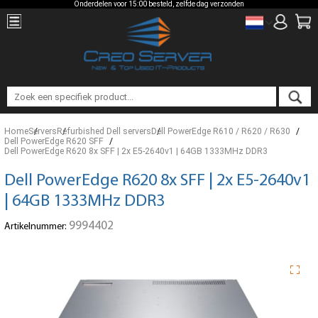
Onderdelen voor 15:00 besteld, zelfde dag verzonden
Home
Servers
Refurbished Dell servers
Dell PowerEdge R610 / R620 / R630
Dell PowerEdge R620 SFF
Dell PowerEdge R620 8x SFF | 2x E5-2640v1 | 64GB 1333MHz DDR3
Dell PowerEdge R620 8x SFF | 2x E5-2640v1
| 64GB 1333MHz DDR3
9994402
Artikelnummer: