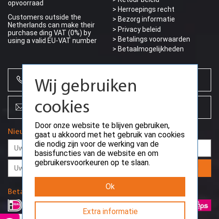
opvoorraad
> Herroepings recht
Customers outside the
> Bezorg informatie
Netherlands can make their
>
Privacy beleid
purchase ding VAT (0%) by
> Betalings voorwaarden
using a valid EU-VAT number
> Betaalmogelijkheden
+31 (0)85 864 0777
Wij gebruiken
cookies
info@creoserver.com
Door onze website te blijven gebruiken,
Nieuwsbrief
gaat u akkoord met het gebruik van cookies
die nodig zijn voor de werking van de
basisfuncties van de website en om
gebruikersvoorkeuren op te slaan.
Aanmelden
Ok
Betaalmethodes
Extra informatie