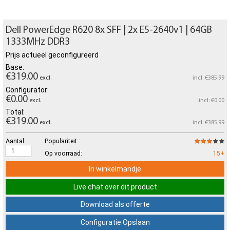
Dell PowerEdge R620 8x SFF | 2x E5-2640v1 | 64GB
1333MHz DDR3
Prijs actueel geconfigureerd
Base:
€319.00
excl.
incl: €385.99
Configurator:
€0.00
excl.
incl: €0.00
Total:
€319.00
excl.
incl: €385.99
Aantal:
Populariteit :
Op voorraad:
15+
In winkelmandje
Live chat over dit product
Download als offerte
Configuratie Opslaan